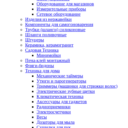
Оборудование для магазинов
Измерительные приборы
Сетевое оборудование
Изделия из нержавейки
Компоненты для самогоноварения
Трубки (шланги) силиконовые
Шланги поливочные
Штуцеры
Керамика, керамогранит
Садовая Техника
Минимойки
Пена-клей монтажный
Фляги-бидоны
Техника для дома
Механические таймеры
Утюги и парогенераторы
Триммеры (машинки для стрижки волос)
Электрические зубные щетки
Климатическая техника
Аксессуары для гаджетов
Радиоприемники
Электросчетчики
Весы
Дозаторы для мыла
Сушилки для рук