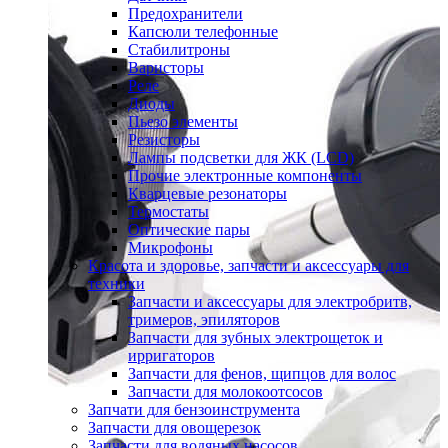
Предохранители
Капсюли телефонные
Стабилитроны
Варисторы
Реле
Диоды
Пьезо элементы
Резисторы
Лампы подсветки для ЖК (LCD)
Прочие электронные компоненты
Кварцевые резонаторы
Термостаты
Оптические пары
Микрофоны
Красота и здоровье, запчасти и аксессуары для
техники
Запчасти и аксессуары для электробритв,
тримеров, эпиляторов
Запчасти для зубных электрощеток и
ирригаторов
Запчасти для фенов, щипцов для волос
Запчасти для молокоотсосов
Запчати для бензоинструмента
Запчасти для овощерезок
Запчасти для водяных насосов