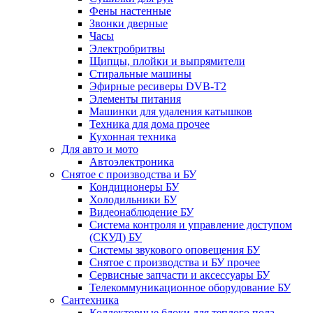
Фены настенные
Звонки дверные
Часы
Электробритвы
Щипцы, плойки и выпрямители
Стиральные машины
Эфирные ресиверы DVB-T2
Элементы питания
Машинки для удаления катышков
Техника для дома прочее
Кухонная техника
Для авто и мото
Автоэлектроника
Снятое с производства и БУ
Кондиционеры БУ
Холодильники БУ
Видеонаблюдение БУ
Система контроля и управление доступом
(СКУД) БУ
Системы звукового оповещения БУ
Снятое с производства и БУ прочее
Сервисные запчасти и аксессуары БУ
Телекоммуникационное оборудование БУ
Сантехника
Коллекторные блоки для теплого пола