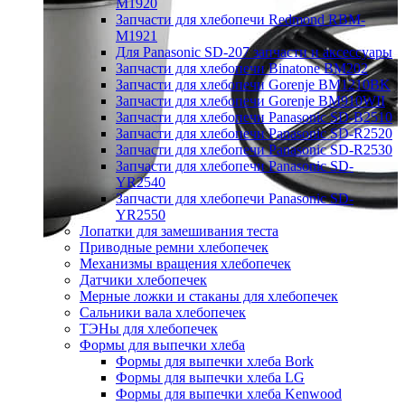
M1920
Запчасти для хлебопечи Redmond RBM-
M1921
Для Panasonic SD-207 запчасти и аксессуары
Запчасти для хлебопечи Binatone BM202
Запчасти для хлебопечи Gorenje BM1210BK
Запчасти для хлебопечи Gorenje BM910WII
Запчасти для хлебопечи Panasonic SD-B2510
Запчасти для хлебопечи Panasonic SD-R2520
Запчасти для хлебопечи Panasonic SD-R2530
Запчасти для хлебопечи Panasonic SD-
YR2540
Запчасти для хлебопечи Panasonic SD-
YR2550
Лопатки для замешивания теста
Приводные ремни хлебопечек
Механизмы вращения хлебопечек
Датчики хлебопечек
Мерные ложки и стаканы для хлебопечек
Сальники вала хлебопечек
ТЭНы для хлебопечек
Формы для выпечки хлеба
Формы для выпечки хлеба Bork
Формы для выпечки хлеба LG
Формы для выпечки хлеба Kenwood