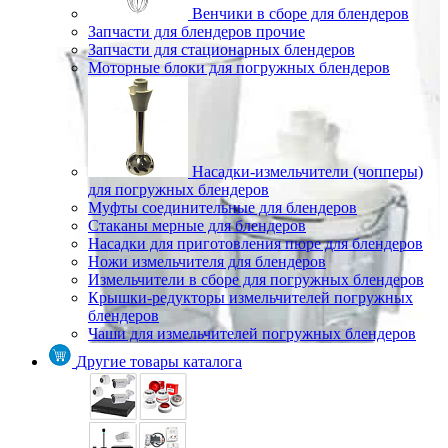
Венчики в сборе для блендеров
Запчасти для блендеров прочие
Запчасти для стационарных блендеров
Моторные блоки для погружных блендеров
Насадки-измельчители (чопперы)
для погружных блендеров
Муфты соединительные для блендеров
Стаканы мерные для блендеров
Насадки для приготовления пюре для блендеров
Ножи измельчителя для блендеров
Измельчители в сборе для погружных блендеров
Крышки-редукторы измельчителей погружных
блендеров
Чаши для измельчителей погружных блендеров
Другие товары каталога