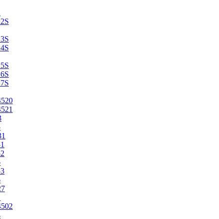
2
22S
23S
24S
25S
26S
27S
4520
4521
3
5
31
51
52
6
53
6
27
1
4502
4