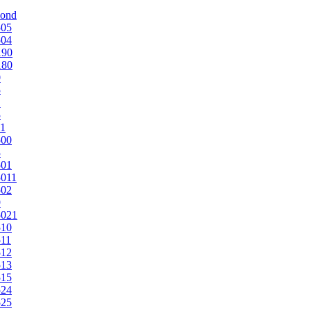
mond
505
504
190
180
0
5
1
5
1
500
3
501
011
502
9
5021
510
11
512
513
515
524
525