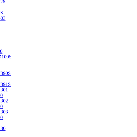
526
0
2S
503
0
D100S
2
F390S
3
F391S
M301
40
M302
50
M303
70
230