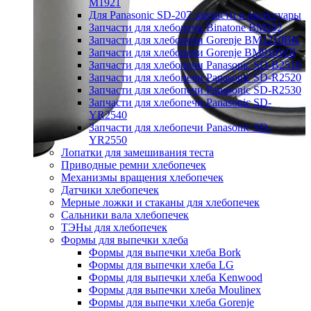
M1921
Для Panasonic SD-207 запчасти и аксессуары
Запчасти для хлебопечи Binatone BM202
Запчасти для хлебопечи Gorenje BM1210BK
Запчасти для хлебопечи Gorenje BM910WII
Запчасти для хлебопечи Panasonic SD-B2510
Запчасти для хлебопечи Panasonic SD-R2520
Запчасти для хлебопечи Panasonic SD-R2530
Запчасти для хлебопечи Panasonic SD-
YR2540
Запчасти для хлебопечи Panasonic SD-
YR2550
Лопатки для замешивания теста
Приводные ремни хлебопечек
Механизмы вращения хлебопечек
Датчики хлебопечек
Мерные ложки и стаканы для хлебопечек
Сальники вала хлебопечек
ТЭНы для хлебопечек
Формы для выпечки хлеба
Формы для выпечки хлеба Bork
Формы для выпечки хлеба LG
Формы для выпечки хлеба Kenwood
Формы для выпечки хлеба Moulinex
Формы для выпечки хлеба Gorenje