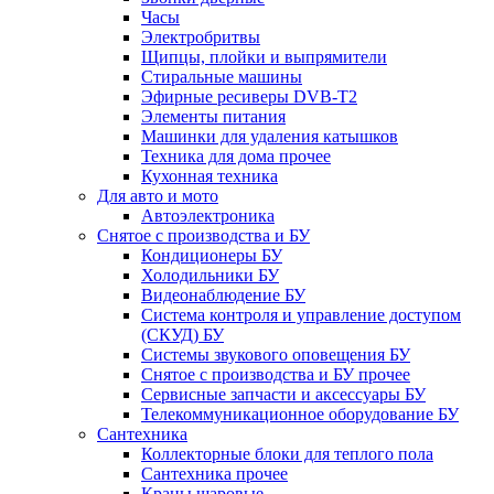
Часы
Электробритвы
Щипцы, плойки и выпрямители
Стиральные машины
Эфирные ресиверы DVB-T2
Элементы питания
Машинки для удаления катышков
Техника для дома прочее
Кухонная техника
Для авто и мото
Автоэлектроника
Снятое с производства и БУ
Кондиционеры БУ
Холодильники БУ
Видеонаблюдение БУ
Система контроля и управление доступом
(СКУД) БУ
Системы звукового оповещения БУ
Снятое с производства и БУ прочее
Сервисные запчасти и аксессуары БУ
Телекоммуникационное оборудование БУ
Сантехника
Коллекторные блоки для теплого пола
Сантехника прочее
Краны шаровые