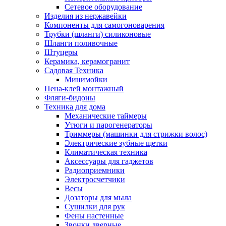
Сетевое оборудование
Изделия из нержавейки
Компоненты для самогоноварения
Трубки (шланги) силиконовые
Шланги поливочные
Штуцеры
Керамика, керамогранит
Садовая Техника
Минимойки
Пена-клей монтажный
Фляги-бидоны
Техника для дома
Механические таймеры
Утюги и парогенераторы
Триммеры (машинки для стрижки волос)
Электрические зубные щетки
Климатическая техника
Аксессуары для гаджетов
Радиоприемники
Электросчетчики
Весы
Дозаторы для мыла
Сушилки для рук
Фены настенные
Звонки дверные