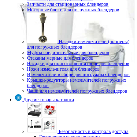
Запчасти для стационарных блендеров
Моторные блоки для погружных блендеров
Насадки-измельчители (чопперы)
для погружных блендеров
Муфты соединительные для блендеров
Стаканы мерные для блендеров
Насадки для приготовления пюре для блендеров
Ножи измельчителя для блендеров
Измельчители в сборе для погружных блендеров
Крышки-редукторы измельчителей погружных
блендеров
Чаши для измельчителей погружных блендеров
Другие товары каталога
Безопасность и контроль доступа
Беспроводные сигнализации