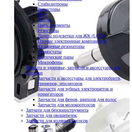
Стабилитроны
Варисторы
Реле
Диоды
Пьезо элементы
Резисторы
Лампы подсветки для ЖК (LCD)
Прочие электронные компоненты
Кварцевые резонаторы
Термостаты
Оптические пары
Микрофоны
Красота и здоровье, запчасти и аксессуары для
техники
Запчасти и аксессуары для электробритв,
тримеров, эпиляторов
Запчасти для зубных электрощеток и
ирригаторов
Запчасти для фенов, щипцов для волос
Запчасти для молокоотсосов
Запчати для бензоинструмента
Запчасти для овощерезок
Запчасти для водяных насосов