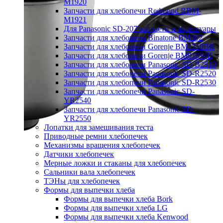
M1920
Запчасти для хлебопечи Redmond RBM-
M1921
Для Panasonic SD-207 запчасти и аксессуары
Запчасти для хлебопечи Binatone BM202
Запчасти для хлебопечи Gorenje BM1210BK
Запчасти для хлебопечи Gorenje BM910WII
Запчасти для хлебопечи Panasonic SD-B2510
Запчасти для хлебопечи Panasonic SD-R2520
Запчасти для хлебопечи Panasonic SD-R2530
Запчасти для хлебопечи Panasonic SD-
YR2540
Запчасти для хлебопечи Panasonic SD-
YR2550
Лопатки для замешивания теста
Приводные ремни хлебопечек
Механизмы вращения хлебопечек
Датчики хлебопечек
Мерные ложки и стаканы для хлебопечек
Сальники вала хлебопечек
ТЭНы для хлебопечек
Формы для выпечки хлеба
Формы для выпечки хлеба Bork
Формы для выпечки хлеба LG
Формы для выпечки хлеба Kenwood