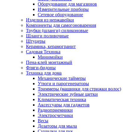
Оборудование для магазинов
Измерительные приборы
Сетевое оборудование
Изделия из нержавейки
Компоненты для самогоноварения
Трубки (шланги) силиконовые
Шланги поливочные
Штуцеры
Керамика, керамогранит
Садовая Техника
Минимойки
Пена-клей монтажный
Фляги-бидоны
Техника для дома
Механические таймеры
Утюги и парогенераторы
Триммеры (машинки для стрижки волос)
Электрические зубные щетки
Климатическая техника
Аксессуары для гаджетов
Радиоприемники
Электросчетчики
Весы
Дозаторы для мыла
Сушилки для рук