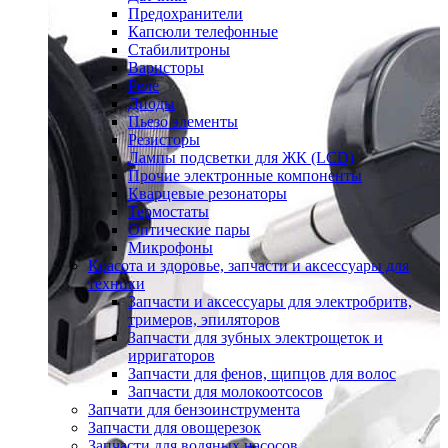
Предохранители
Капсюли телефонные
Стабилитроны
Варисторы
Реле
Диоды
Пьезо элементы
Резисторы
Лампы подсветки для ЖК (LCD)
Прочие электронные компоненты
Кварцевые резонаторы
Термостаты
Оптические пары
Микрофоны
Красота и здоровье, запчасти и аксессуары для
техники
Запчасти и аксессуары для электробритв,
тримеров, эпиляторов
Запчасти для зубных электрощеток и
ирригаторов
Запчасти для фенов, щипцов для волос
Запчасти для молокоотсосов
Запчати для бензоинструмента
Запчасти для овощерезок
Запчасти для водяных насосов