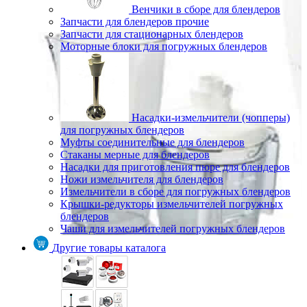
Венчики в сборе для блендеров
Запчасти для блендеров прочие
Запчасти для стационарных блендеров
Моторные блоки для погружных блендеров
Насадки-измельчители (чопперы)
для погружных блендеров
Муфты соединительные для блендеров
Стаканы мерные для блендеров
Насадки для приготовления пюре для блендеров
Ножи измельчителя для блендеров
Измельчители в сборе для погружных блендеров
Крышки-редукторы измельчителей погружных
блендеров
Чаши для измельчителей погружных блендеров
Другие товары каталога