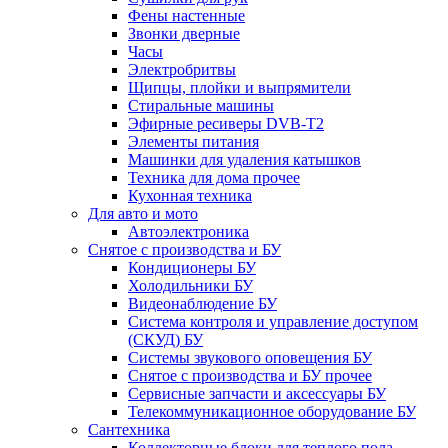
Фены настенные
Звонки дверные
Часы
Электробритвы
Щипцы, плойки и выпрямители
Стиральные машины
Эфирные ресиверы DVB-T2
Элементы питания
Машинки для удаления катышков
Техника для дома прочее
Кухонная техника
Для авто и мото
Автоэлектроника
Снятое с производства и БУ
Кондиционеры БУ
Холодильники БУ
Видеонаблюдение БУ
Система контроля и управление доступом
(СКУД) БУ
Системы звукового оповещения БУ
Снятое с производства и БУ прочее
Сервисные запчасти и аксессуары БУ
Телекоммуникационное оборудование БУ
Сантехника
Коллекторные блоки для теплого пола