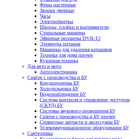
Фены настенные
Звонки дверные
Часы
Электробритвы
Щипцы, плойки и выпрямители
Стиральные машины
Эфирные ресиверы DVB-T2
Элементы питания
Машинки для удаления катышков
Техника для дома прочее
Кухонная техника
Для авто и мото
Автоэлектроника
Снятое с производства и БУ
Кондиционеры БУ
Холодильники БУ
Видеонаблюдение БУ
Система контроля и управление доступом
(СКУД) БУ
Системы звукового оповещения БУ
Снятое с производства и БУ прочее
Сервисные запчасти и аксессуары БУ
Телекоммуникационное оборудование БУ
Сантехника
Коллекторные блоки для теплого пола