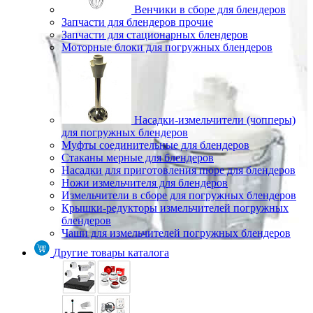
Венчики в сборе для блендеров
Запчасти для блендеров прочие
Запчасти для стационарных блендеров
Моторные блоки для погружных блендеров
Насадки-измельчители (чопперы)
для погружных блендеров
Муфты соединительные для блендеров
Стаканы мерные для блендеров
Насадки для приготовления пюре для блендеров
Ножи измельчителя для блендеров
Измельчители в сборе для погружных блендеров
Крышки-редукторы измельчителей погружных
блендеров
Чаши для измельчителей погружных блендеров
Другие товары каталога