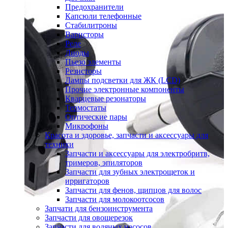
Предохранители
Капсюли телефонные
Стабилитроны
Варисторы
Реле
Диоды
Пьезо элементы
Резисторы
Лампы подсветки для ЖК (LCD)
Прочие электронные компоненты
Кварцевые резонаторы
Термостаты
Оптические пары
Микрофоны
Красота и здоровье, запчасти и аксессуары для
техники
Запчасти и аксессуары для электробритв,
тримеров, эпиляторов
Запчасти для зубных электрощеток и
ирригаторов
Запчасти для фенов, щипцов для волос
Запчасти для молокоотсосов
Запчати для бензоинструмента
Запчасти для овощерезок
Запчасти для водяных насосов