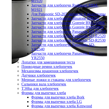
M1920
Запчасти для хлебопечи Redmond RBM-
M1921
Для Panasonic SD-207 запчасти и аксессуары
Запчасти для хлебопечи Binatone BM202
Запчасти для хлебопечи Gorenje BM1210BK
Запчасти для хлебопечи Gorenje BM910WII
Запчасти для хлебопечи Panasonic SD-B2510
Запчасти для хлебопечи Panasonic SD-R2520
Запчасти для хлебопечи Panasonic SD-R2530
Запчасти для хлебопечи Panasonic SD-
YR2540
Запчасти для хлебопечи Panasonic SD-
YR2550
Лопатки для замешивания теста
Приводные ремни хлебопечек
Механизмы вращения хлебопечек
Датчики хлебопечек
Мерные ложки и стаканы для хлебопечек
Сальники вала хлебопечек
ТЭНы для хлебопечек
Формы для выпечки хлеба
Формы для выпечки хлеба Bork
Формы для выпечки хлеба LG
Формы для выпечки хлеба Kenwood