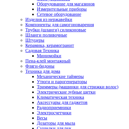
Оборудование для магазинов
Измерительные приборы
Сетевое оборудование
Изделия из нержавейки
Компоненты для самогоноварения
Трубки (шланги) силиконовые
Шланги поливочные
Штуцеры
Керамика, керамогранит
Садовая Техника
Минимойки
Пена-клей монтажный
Фляги-бидоны
Техника для дома
Механические таймеры
Утюги и парогенераторы
Триммеры (машинки для стрижки волос)
Электрические зубные щетки
Климатическая техника
Аксессуары для гаджетов
Радиоприемники
Электросчетчики
Весы
Дозаторы для мыла
Сушилки для рук