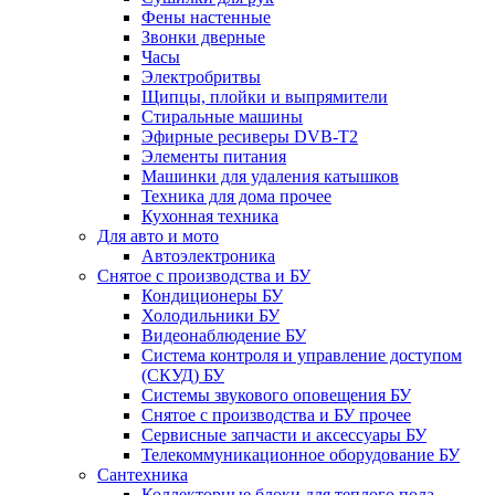
Фены настенные
Звонки дверные
Часы
Электробритвы
Щипцы, плойки и выпрямители
Стиральные машины
Эфирные ресиверы DVB-T2
Элементы питания
Машинки для удаления катышков
Техника для дома прочее
Кухонная техника
Для авто и мото
Автоэлектроника
Снятое с производства и БУ
Кондиционеры БУ
Холодильники БУ
Видеонаблюдение БУ
Система контроля и управление доступом
(СКУД) БУ
Системы звукового оповещения БУ
Снятое с производства и БУ прочее
Сервисные запчасти и аксессуары БУ
Телекоммуникационное оборудование БУ
Сантехника
Коллекторные блоки для теплого пола