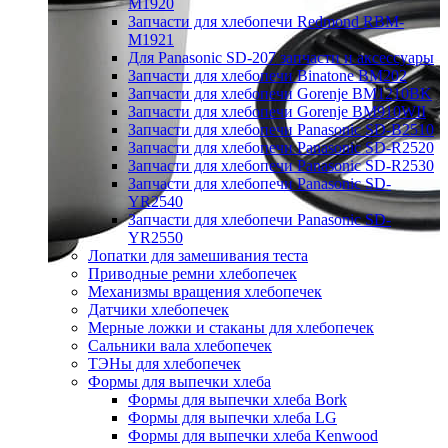
M1920
Запчасти для хлебопечи Redmond RBM-
M1921
Для Panasonic SD-207 запчасти и аксессуары
Запчасти для хлебопечи Binatone BM202
Запчасти для хлебопечи Gorenje BM1210BK
Запчасти для хлебопечи Gorenje BM910WII
Запчасти для хлебопечи Panasonic SD-B2510
Запчасти для хлебопечи Panasonic SD-R2520
Запчасти для хлебопечи Panasonic SD-R2530
Запчасти для хлебопечи Panasonic SD-
YR2540
Запчасти для хлебопечи Panasonic SD-
YR2550
Лопатки для замешивания теста
Приводные ремни хлебопечек
Механизмы вращения хлебопечек
Датчики хлебопечек
Мерные ложки и стаканы для хлебопечек
Сальники вала хлебопечек
ТЭНы для хлебопечек
Формы для выпечки хлеба
Формы для выпечки хлеба Bork
Формы для выпечки хлеба LG
Формы для выпечки хлеба Kenwood