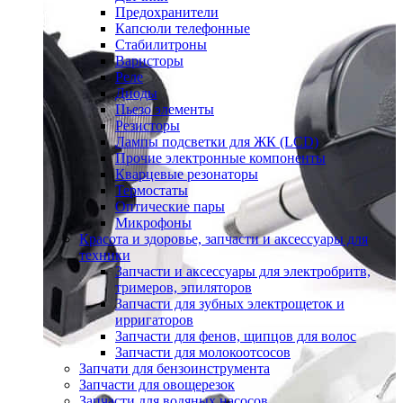
Предохранители
Капсюли телефонные
Стабилитроны
Варисторы
Реле
Диоды
Пьезо элементы
Резисторы
Лампы подсветки для ЖК (LCD)
Прочие электронные компоненты
Кварцевые резонаторы
Термостаты
Оптические пары
Микрофоны
Красота и здоровье, запчасти и аксессуары для
техники
Запчасти и аксессуары для электробритв,
тримеров, эпиляторов
Запчасти для зубных электрощеток и
ирригаторов
Запчасти для фенов, щипцов для волос
Запчасти для молокоотсосов
Запчати для бензоинструмента
Запчасти для овощерезок
Запчасти для водяных насосов