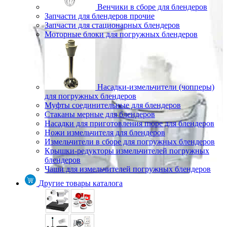
Венчики в сборе для блендеров
Запчасти для блендеров прочие
Запчасти для стационарных блендеров
Моторные блоки для погружных блендеров
Насадки-измельчители (чопперы)
для погружных блендеров
Муфты соединительные для блендеров
Стаканы мерные для блендеров
Насадки для приготовления пюре для блендеров
Ножи измельчителя для блендеров
Измельчители в сборе для погружных блендеров
Крышки-редукторы измельчителей погружных
блендеров
Чаши для измельчителей погружных блендеров
Другие товары каталога