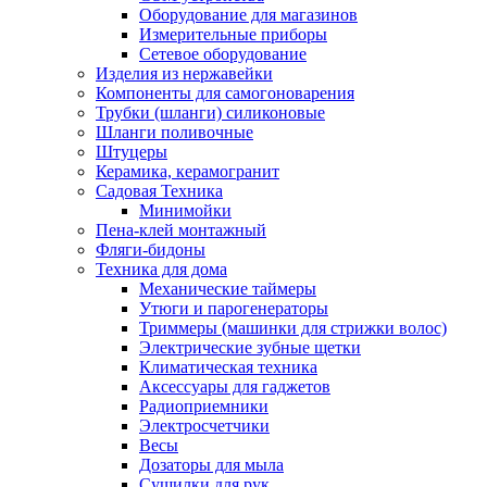
Оборудование для магазинов
Измерительные приборы
Сетевое оборудование
Изделия из нержавейки
Компоненты для самогоноварения
Трубки (шланги) силиконовые
Шланги поливочные
Штуцеры
Керамика, керамогранит
Садовая Техника
Минимойки
Пена-клей монтажный
Фляги-бидоны
Техника для дома
Механические таймеры
Утюги и парогенераторы
Триммеры (машинки для стрижки волос)
Электрические зубные щетки
Климатическая техника
Аксессуары для гаджетов
Радиоприемники
Электросчетчики
Весы
Дозаторы для мыла
Сушилки для рук