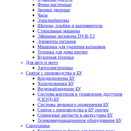
Фены настенные
Звонки дверные
Часы
Электробритвы
Щипцы, плойки и выпрямители
Стиральные машины
Эфирные ресиверы DVB-T2
Элементы питания
Машинки для удаления катышков
Техника для дома прочее
Кухонная техника
Для авто и мото
Автоэлектроника
Снятое с производства и БУ
Кондиционеры БУ
Холодильники БУ
Видеонаблюдение БУ
Система контроля и управление доступом
(СКУД) БУ
Системы звукового оповещения БУ
Снятое с производства и БУ прочее
Сервисные запчасти и аксессуары БУ
Телекоммуникационное оборудование БУ
Сантехника
Коллекторные блоки для теплого пола