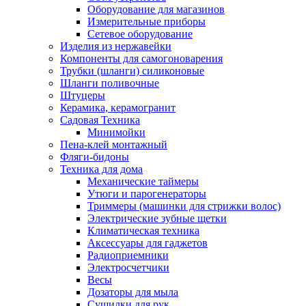
Оборудование для магазинов
Измерительные приборы
Сетевое оборудование
Изделия из нержавейки
Компоненты для самогоноварения
Трубки (шланги) силиконовые
Шланги поливочные
Штуцеры
Керамика, керамогранит
Садовая Техника
Минимойки
Пена-клей монтажный
Фляги-бидоны
Техника для дома
Механические таймеры
Утюги и парогенераторы
Триммеры (машинки для стрижки волос)
Электрические зубные щетки
Климатическая техника
Аксессуары для гаджетов
Радиоприемники
Электросчетчики
Весы
Дозаторы для мыла
Сушилки для рук