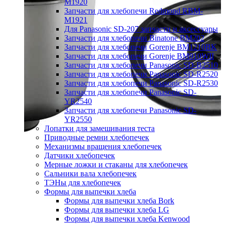
M1920
Запчасти для хлебопечи Redmond RBM-
M1921
Для Panasonic SD-207 запчасти и аксессуары
Запчасти для хлебопечи Binatone BM202
Запчасти для хлебопечи Gorenje BM1210BK
Запчасти для хлебопечи Gorenje BM910WII
Запчасти для хлебопечи Panasonic SD-B2510
Запчасти для хлебопечи Panasonic SD-R2520
Запчасти для хлебопечи Panasonic SD-R2530
Запчасти для хлебопечи Panasonic SD-
YR2540
Запчасти для хлебопечи Panasonic SD-
YR2550
Лопатки для замешивания теста
Приводные ремни хлебопечек
Механизмы вращения хлебопечек
Датчики хлебопечек
Мерные ложки и стаканы для хлебопечек
Сальники вала хлебопечек
ТЭНы для хлебопечек
Формы для выпечки хлеба
Формы для выпечки хлеба Bork
Формы для выпечки хлеба LG
Формы для выпечки хлеба Kenwood