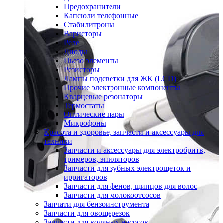
Предохранители
Капсюли телефонные
Стабилитроны
Варисторы
Реле
Диоды
Пьезо элементы
Резисторы
Лампы подсветки для ЖК (LCD)
Прочие электронные компоненты
Кварцевые резонаторы
Термостаты
Оптические пары
Микрофоны
Красота и здоровье, запчасти и аксессуары для
техники
Запчасти и аксессуары для электробритв,
тримеров, эпиляторов
Запчасти для зубных электрощеток и
ирригаторов
Запчасти для фенов, щипцов для волос
Запчасти для молокоотсосов
Запчати для бензоинструмента
Запчасти для овощерезок
Запчасти для водяных насосов