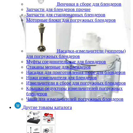
Венчики в сборе для блендеров
Запчасти для блендеров прочие
Запчасти для стационарных блендеров
Моторные блоки для погружных блендеров
Насадки-измельчители (чопперы)
для погружных блендеров
Муфты соединительные для блендеров
Стаканы мерные для блендеров
Насадки для приготовления пюре для блендеров
Ножи измельчителя для блендеров
Измельчители в сборе для погружных блендеров
Крышки-редукторы измельчителей погружных
блендеров
Чаши для измельчителей погружных блендеров
Другие товары каталога