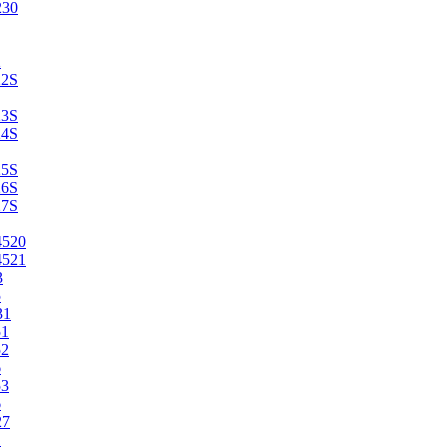
230
2
22S
23S
24S
25S
26S
27S
4520
4521
3
5
31
51
52
6
53
6
27
1