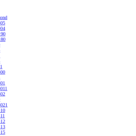
mond
505
504
190
180
0
5
1
5
1
500
3
501
011
502
9
5021
510
11
512
513
515