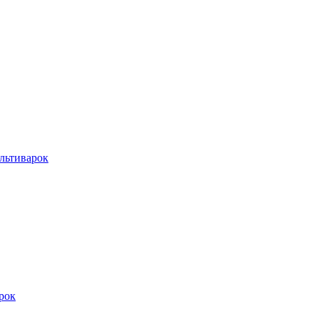
льтиварок
рок