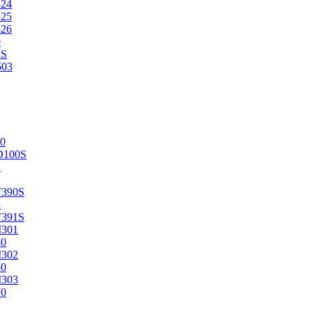
524
525
526
0
2S
503
0
D100S
2
F390S
3
F391S
M301
40
M302
50
M303
70