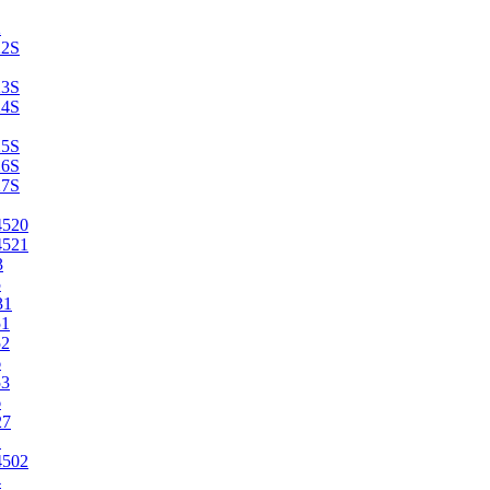
2
22S
23S
24S
25S
26S
27S
4520
4521
3
5
31
51
52
6
53
6
27
1
4502
4