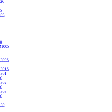
526
0
2S
503
0
D100S
2
F390S
3
F391S
M301
40
M302
50
M303
70
230