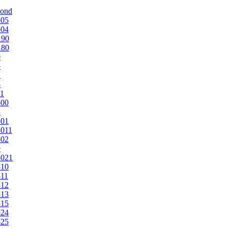
mond
505
504
190
180
0
5
1
5
1
500
3
501
011
502
9
5021
510
11
512
513
515
524
525