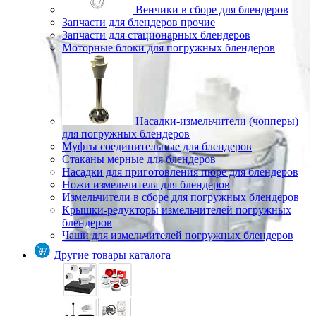
Венчики в сборе для блендеров
Запчасти для блендеров прочие
Запчасти для стационарных блендеров
Моторные блоки для погружных блендеров
Насадки-измельчители (чопперы)
для погружных блендеров
Муфты соединительные для блендеров
Стаканы мерные для блендеров
Насадки для приготовления пюре для блендеров
Ножи измельчителя для блендеров
Измельчители в сборе для погружных блендеров
Крышки-редукторы измельчителей погружных
блендеров
Чаши для измельчителей погружных блендеров
Другие товары каталога