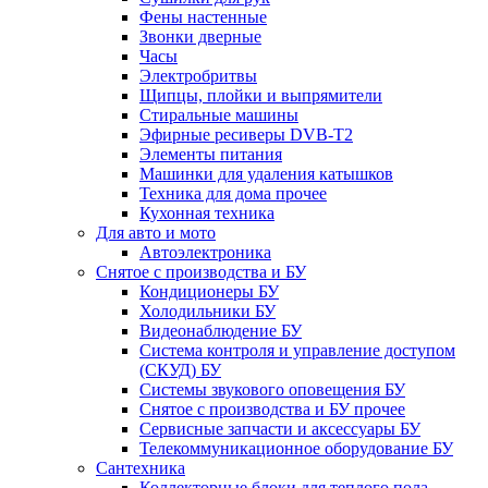
Фены настенные
Звонки дверные
Часы
Электробритвы
Щипцы, плойки и выпрямители
Стиральные машины
Эфирные ресиверы DVB-T2
Элементы питания
Машинки для удаления катышков
Техника для дома прочее
Кухонная техника
Для авто и мото
Автоэлектроника
Снятое с производства и БУ
Кондиционеры БУ
Холодильники БУ
Видеонаблюдение БУ
Система контроля и управление доступом
(СКУД) БУ
Системы звукового оповещения БУ
Снятое с производства и БУ прочее
Сервисные запчасти и аксессуары БУ
Телекоммуникационное оборудование БУ
Сантехника
Коллекторные блоки для теплого пола