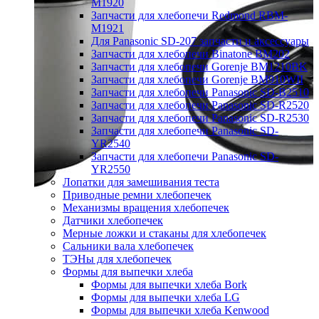
M1920
Запчасти для хлебопечи Redmond RBM-
M1921
Для Panasonic SD-207 запчасти и аксессуары
Запчасти для хлебопечи Binatone BM202
Запчасти для хлебопечи Gorenje BM1210BK
Запчасти для хлебопечи Gorenje BM910WII
Запчасти для хлебопечи Panasonic SD-B2510
Запчасти для хлебопечи Panasonic SD-R2520
Запчасти для хлебопечи Panasonic SD-R2530
Запчасти для хлебопечи Panasonic SD-
YR2540
Запчасти для хлебопечи Panasonic SD-
YR2550
Лопатки для замешивания теста
Приводные ремни хлебопечек
Механизмы вращения хлебопечек
Датчики хлебопечек
Мерные ложки и стаканы для хлебопечек
Сальники вала хлебопечек
ТЭНы для хлебопечек
Формы для выпечки хлеба
Формы для выпечки хлеба Bork
Формы для выпечки хлеба LG
Формы для выпечки хлеба Kenwood