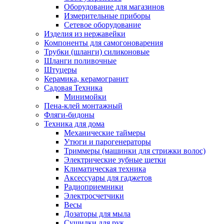
Оборудование для магазинов
Измерительные приборы
Сетевое оборудование
Изделия из нержавейки
Компоненты для самогоноварения
Трубки (шланги) силиконовые
Шланги поливочные
Штуцеры
Керамика, керамогранит
Садовая Техника
Минимойки
Пена-клей монтажный
Фляги-бидоны
Техника для дома
Механические таймеры
Утюги и парогенераторы
Триммеры (машинки для стрижки волос)
Электрические зубные щетки
Климатическая техника
Аксессуары для гаджетов
Радиоприемники
Электросчетчики
Весы
Дозаторы для мыла
Сушилки для рук