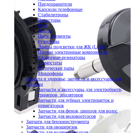
Предохранители
Капсюли телефонные
Стабилитроны
Варисторы
Реле
Диоды
Пьезо элементы
Резисторы
Лампы подсветки для ЖК (LCD)
Прочие электронные компоненты
Кварцевые резонаторы
Термостаты
Оптические пары
Микрофоны
Красота и здоровье, запчасти и аксессуары для
техники
Запчасти и аксессуары для электробритв,
тримеров, эпиляторов
Запчасти для зубных электрощеток и
ирригаторов
Запчасти для фенов, щипцов для волос
Запчасти для молокоотсосов
Запчати для бензоинструмента
Запчасти для овощерезок
Запчасти для водяных насосов