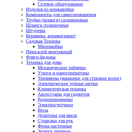
Сетевое оборудование
Изделия из нержавейки
Компоненты для самогоноварения
Трубки (шланги) силиконовые
Шланги поливочные
Штуцеры
Керамика, керамогранит
Садовая Техника
Минимойки
Пена-клей монтажный
Фляги-бидоны
Техника для дома
Механические таймеры
Утюги и парогенераторы
Триммеры (машинки для стрижки волос)
Электрические зубные щетки
Климатическая техника
Аксессуары для гаджетов
Радиоприемники
Электросчетчики
Весы
Дозаторы для мыла
Сушилки для рук
Фены настенные
Звонки дверные