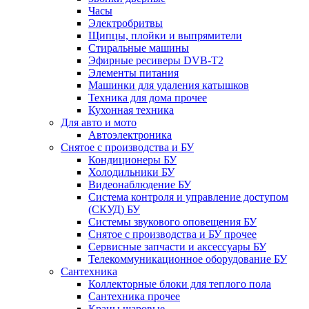
Часы
Электробритвы
Щипцы, плойки и выпрямители
Стиральные машины
Эфирные ресиверы DVB-T2
Элементы питания
Машинки для удаления катышков
Техника для дома прочее
Кухонная техника
Для авто и мото
Автоэлектроника
Снятое с производства и БУ
Кондиционеры БУ
Холодильники БУ
Видеонаблюдение БУ
Система контроля и управление доступом
(СКУД) БУ
Системы звукового оповещения БУ
Снятое с производства и БУ прочее
Сервисные запчасти и аксессуары БУ
Телекоммуникационное оборудование БУ
Сантехника
Коллекторные блоки для теплого пола
Сантехника прочее
Краны шаровые