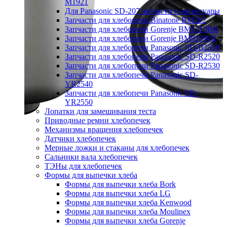
M1921
Для Panasonic SD-207 запчасти и аксессуары
Запчасти для хлебопечи Binatone BM202
Запчасти для хлебопечи Gorenje BM1210BK
Запчасти для хлебопечи Gorenje BM910WII
Запчасти для хлебопечи Panasonic SD-B2510
Запчасти для хлебопечи Panasonic SD-R2520
Запчасти для хлебопечи Panasonic SD-R2530
Запчасти для хлебопечи Panasonic SD-
YR2540
Запчасти для хлебопечи Panasonic SD-
YR2550
Лопатки для замешивания теста
Приводные ремни хлебопечек
Механизмы вращения хлебопечек
Датчики хлебопечек
Мерные ложки и стаканы для хлебопечек
Сальники вала хлебопечек
ТЭНы для хлебопечек
Формы для выпечки хлеба
Формы для выпечки хлеба Bork
Формы для выпечки хлеба LG
Формы для выпечки хлеба Kenwood
Формы для выпечки хлеба Moulinex
Формы для выпечки хлеба Gorenje