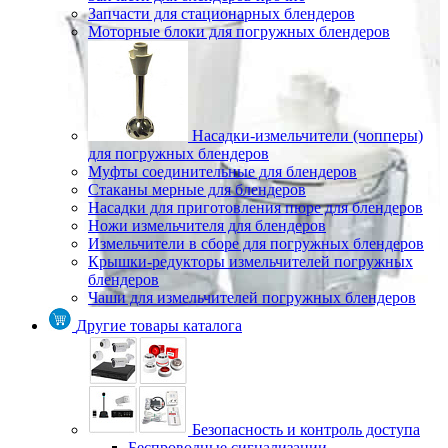
Запчасти для стационарных блендеров
Моторные блоки для погружных блендеров
Насадки-измельчители (чопперы)
для погружных блендеров
Муфты соединительные для блендеров
Стаканы мерные для блендеров
Насадки для приготовления пюре для блендеров
Ножи измельчителя для блендеров
Измельчители в сборе для погружных блендеров
Крышки-редукторы измельчителей погружных
блендеров
Чаши для измельчителей погружных блендеров
Другие товары каталога
Безопасность и контроль доступа
Беспроводные сигнализации