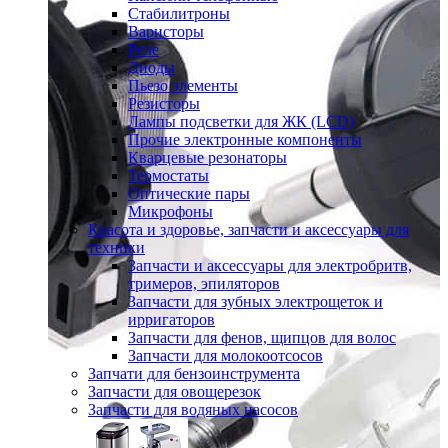
Стабилитроны
Варисторы
Реле
Диоды
Пьезо элементы
Резисторы
Лампы подсветки для ЖК (LCD)
Прочие электронные компоненты
Кварцевые резонаторы
Термостаты
Оптические пары
Микрофоны
Красота и здоровье, запчасти и аксессуары для
техники
Запчасти и аксессуары для электробритв,
тримеров, эпиляторов
Запчасти для зубных электрощеток и
ирригаторов
Запчасти для фенов, щипцов для волос
Запчасти для молокоотсосов
Запчати для бензоинструмента
Запчасти для овощерезок
Запчасти для водяных насосов