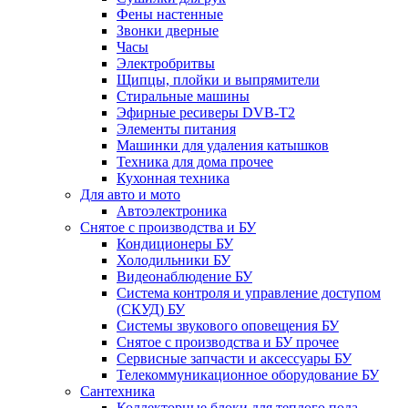
Фены настенные
Звонки дверные
Часы
Электробритвы
Щипцы, плойки и выпрямители
Стиральные машины
Эфирные ресиверы DVB-T2
Элементы питания
Машинки для удаления катышков
Техника для дома прочее
Кухонная техника
Для авто и мото
Автоэлектроника
Снятое с производства и БУ
Кондиционеры БУ
Холодильники БУ
Видеонаблюдение БУ
Система контроля и управление доступом
(СКУД) БУ
Системы звукового оповещения БУ
Снятое с производства и БУ прочее
Сервисные запчасти и аксессуары БУ
Телекоммуникационное оборудование БУ
Сантехника
Коллекторные блоки для теплого пола