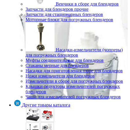
Венчики в сборе для блендеров
Запчасти для блендеров прочие
Запчасти для стационарных блендеров
Моторные блоки для погружных блендеров
Насадки-измельчители (чопперы)
для погружных блендеров
Муфты соединительные для блендеров
Стаканы мерные для блендеров
Насадки для приготовления пюре для блендеров
Ножи измельчителя для блендеров
Измельчители в сборе для погружных блендеров
Крышки-редукторы измельчителей погружных
блендеров
Чаши для измельчителей погружных блендеров
Другие товары каталога