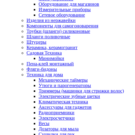
Оборудование для магазинов
Измерительные приборы
Сетевое оборудование
Изделия из нержавейки
Компоненты для самогоноварения
Трубки (шланги) силиконовые
Шланги поливочные
Штуцеры
Керамика, керамогранит
Садовая Техника
Минимойки
Пена-клей монтажный
Фляги-бидоны
Техника для дома
Механические таймеры
Утюги и парогенераторы
Триммеры (машинки для стрижки волос)
Электрические зубные щетки
Климатическая техника
Аксессуары для гаджетов
Радиоприемники
Электросчетчики
Весы
Дозаторы для мыла
Сушилки для рук