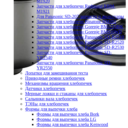
M1920
Запчасти для хлебопечи Redmond RBM-
M1921
Для Panasonic SD-207 запчасти и аксессуары
Запчасти для хлебопечи Binatone BM202
Запчасти для хлебопечи Gorenje BM1210BK
Запчасти для хлебопечи Gorenje BM910WII
Запчасти для хлебопечи Panasonic SD-B2510
Запчасти для хлебопечи Panasonic SD-R2520
Запчасти для хлебопечи Panasonic SD-R2530
Запчасти для хлебопечи Panasonic SD-
YR2540
Запчасти для хлебопечи Panasonic SD-
YR2550
Лопатки для замешивания теста
Приводные ремни хлебопечек
Механизмы вращения хлебопечек
Датчики хлебопечек
Мерные ложки и стаканы для хлебопечек
Сальники вала хлебопечек
ТЭНы для хлебопечек
Формы для выпечки хлеба
Формы для выпечки хлеба Bork
Формы для выпечки хлеба LG
Формы для выпечки хлеба Kenwood