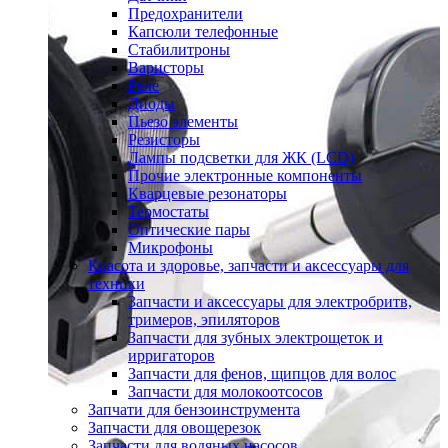
Предохранители
Капсюли телефонные
Стабилитроны
Варисторы
Реле
Диоды
Пьезо элементы
Резисторы
Лампы подсветки для ЖК (LCD)
Прочие электронные компоненты
Кварцевые резонаторы
Термостаты
Оптические пары
Микрофоны
Красота и здоровье, запчасти и аксессуары для
техники
Запчасти и аксессуары для электробритв,
тримеров, эпиляторов
Запчасти для зубных электрощеток и
ирригаторов
Запчасти для фенов, щипцов для волос
Запчасти для молокоотсосов
Запчати для бензоинструмента
Запчасти для овощерезок
Запчасти для водяных насосов