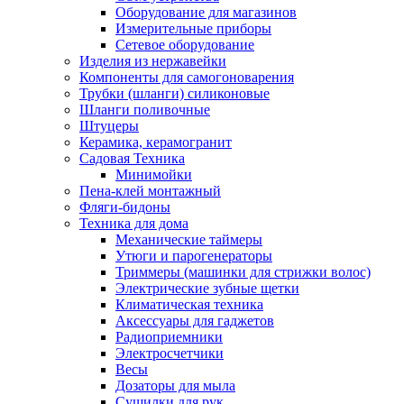
Оборудование для магазинов
Измерительные приборы
Сетевое оборудование
Изделия из нержавейки
Компоненты для самогоноварения
Трубки (шланги) силиконовые
Шланги поливочные
Штуцеры
Керамика, керамогранит
Садовая Техника
Минимойки
Пена-клей монтажный
Фляги-бидоны
Техника для дома
Механические таймеры
Утюги и парогенераторы
Триммеры (машинки для стрижки волос)
Электрические зубные щетки
Климатическая техника
Аксессуары для гаджетов
Радиоприемники
Электросчетчики
Весы
Дозаторы для мыла
Сушилки для рук