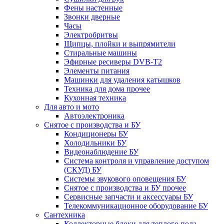
Фены настенные
Звонки дверные
Часы
Электробритвы
Щипцы, плойки и выпрямители
Стиральные машины
Эфирные ресиверы DVB-T2
Элементы питания
Машинки для удаления катышков
Техника для дома прочее
Кухонная техника
Для авто и мото
Автоэлектроника
Снятое с производства и БУ
Кондиционеры БУ
Холодильники БУ
Видеонаблюдение БУ
Система контроля и управление доступом
(СКУД) БУ
Системы звукового оповещения БУ
Снятое с производства и БУ прочее
Сервисные запчасти и аксессуары БУ
Телекоммуникационное оборудование БУ
Сантехника
Коллекторные блоки для теплого пола