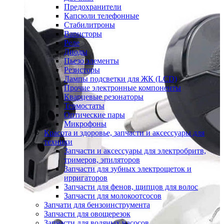
Предохранители
Капсюли телефонные
Стабилитроны
Варисторы
Реле
Диоды
Пьезо элементы
Резисторы
Лампы подсветки для ЖК (LCD)
Прочие электронные компоненты
Кварцевые резонаторы
Термостаты
Оптические пары
Микрофоны
Красота и здоровье, запчасти и аксессуары для
техники
Запчасти и аксессуары для электробритв,
тримеров, эпиляторов
Запчасти для зубных электрощеток и
ирригаторов
Запчасти для фенов, щипцов для волос
Запчасти для молокоотсосов
Запчати для бензоинструмента
Запчасти для овощерезок
Запчасти для водяных насосов