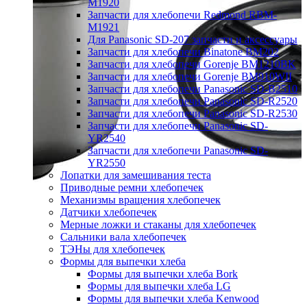
M1920
Запчасти для хлебопечи Redmond RBM-
M1921
Для Panasonic SD-207 запчасти и аксессуары
Запчасти для хлебопечи Binatone BM202
Запчасти для хлебопечи Gorenje BM1210BK
Запчасти для хлебопечи Gorenje BM910WII
Запчасти для хлебопечи Panasonic SD-B2510
Запчасти для хлебопечи Panasonic SD-R2520
Запчасти для хлебопечи Panasonic SD-R2530
Запчасти для хлебопечи Panasonic SD-
YR2540
Запчасти для хлебопечи Panasonic SD-
YR2550
Лопатки для замешивания теста
Приводные ремни хлебопечек
Механизмы вращения хлебопечек
Датчики хлебопечек
Мерные ложки и стаканы для хлебопечек
Сальники вала хлебопечек
ТЭНы для хлебопечек
Формы для выпечки хлеба
Формы для выпечки хлеба Bork
Формы для выпечки хлеба LG
Формы для выпечки хлеба Kenwood