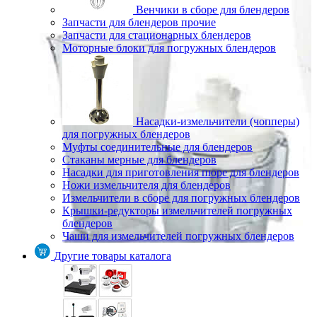
Венчики в сборе для блендеров
Запчасти для блендеров прочие
Запчасти для стационарных блендеров
Моторные блоки для погружных блендеров
Насадки-измельчители (чопперы)
для погружных блендеров
Муфты соединительные для блендеров
Стаканы мерные для блендеров
Насадки для приготовления пюре для блендеров
Ножи измельчителя для блендеров
Измельчители в сборе для погружных блендеров
Крышки-редукторы измельчителей погружных
блендеров
Чаши для измельчителей погружных блендеров
Другие товары каталога