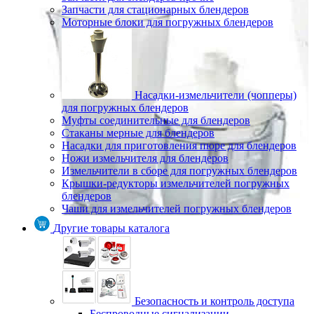
Запчасти для стационарных блендеров
Моторные блоки для погружных блендеров
Насадки-измельчители (чопперы)
для погружных блендеров
Муфты соединительные для блендеров
Стаканы мерные для блендеров
Насадки для приготовления пюре для блендеров
Ножи измельчителя для блендеров
Измельчители в сборе для погружных блендеров
Крышки-редукторы измельчителей погружных
блендеров
Чаши для измельчителей погружных блендеров
Другие товары каталога
Безопасность и контроль доступа
Беспроводные сигнализации