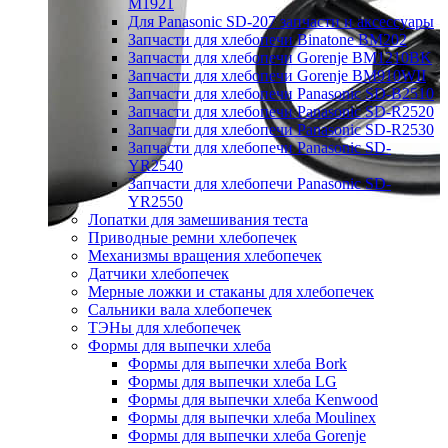
M1921
Для Panasonic SD-207 запчасти и аксессуары
Запчасти для хлебопечи Binatone BM202
Запчасти для хлебопечи Gorenje BM1210BK
Запчасти для хлебопечи Gorenje BM910WII
Запчасти для хлебопечи Panasonic SD-B2510
Запчасти для хлебопечи Panasonic SD-R2520
Запчасти для хлебопечи Panasonic SD-R2530
Запчасти для хлебопечи Panasonic SD-
YR2540
Запчасти для хлебопечи Panasonic SD-
YR2550
Лопатки для замешивания теста
Приводные ремни хлебопечек
Механизмы вращения хлебопечек
Датчики хлебопечек
Мерные ложки и стаканы для хлебопечек
Сальники вала хлебопечек
ТЭНы для хлебопечек
Формы для выпечки хлеба
Формы для выпечки хлеба Bork
Формы для выпечки хлеба LG
Формы для выпечки хлеба Kenwood
Формы для выпечки хлеба Moulinex
Формы для выпечки хлеба Gorenje