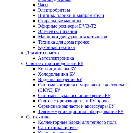
Часы
Электробритвы
Щипцы, плойки и выпрямители
Стиральные машины
Эфирные ресиверы DVB-T2
Элементы питания
Машинки для удаления катышков
Техника для дома прочее
Кухонная техника
Для авто и мото
Автоэлектроника
Снятое с производства и БУ
Кондиционеры БУ
Холодильники БУ
Видеонаблюдение БУ
Система контроля и управление доступом
(СКУД) БУ
Системы звукового оповещения БУ
Снятое с производства и БУ прочее
Сервисные запчасти и аксессуары БУ
Телекоммуникационное оборудование БУ
Сантехника
Коллекторные блоки для теплого пола
Сантехника прочее
Краны шаровые