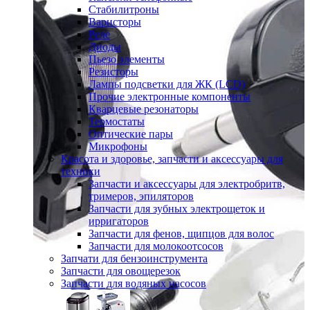
Стабилитроны
Варисторы
Реле
Диоды
Пьезо элементы
Резисторы
Лампы подсветки для ЖК (LCD)
Прочие электронные компоненты
Кварцевые резонаторы
Термостаты
Оптические пары
Микрофоны
Красота и здоровье, запчасти и аксессуары для
техники
Запчасти и аксессуары для электробритв,
тримеров, эпиляторов
Запчасти для зубных электрощеток и
ирригаторов
Запчасти для фенов, щипцов для волос
Запчасти для молокоотсосов
Запчати для бензоинструмента
Запчасти для овощерезок
Запчасти для водяных насосов