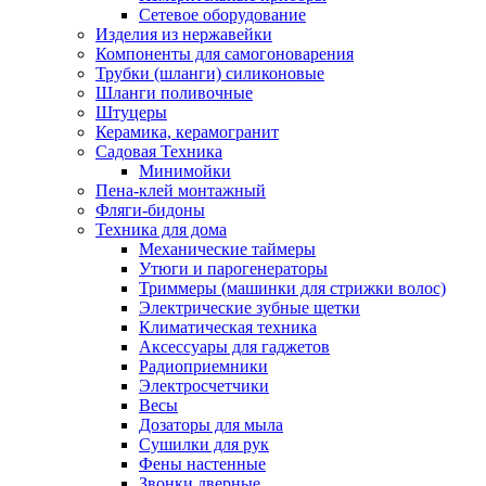
Сетевое оборудование
Изделия из нержавейки
Компоненты для самогоноварения
Трубки (шланги) силиконовые
Шланги поливочные
Штуцеры
Керамика, керамогранит
Садовая Техника
Минимойки
Пена-клей монтажный
Фляги-бидоны
Техника для дома
Механические таймеры
Утюги и парогенераторы
Триммеры (машинки для стрижки волос)
Электрические зубные щетки
Климатическая техника
Аксессуары для гаджетов
Радиоприемники
Электросчетчики
Весы
Дозаторы для мыла
Сушилки для рук
Фены настенные
Звонки дверные