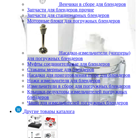
Венчики в сборе для блендеров
Запчасти для блендеров прочие
Запчасти для стационарных блендеров
Моторные блоки для погружных блендеров
Насадки-измельчители (чопперы)
для погружных блендеров
Муфты соединительные для блендеров
Стаканы мерные для блендеров
Насадки для приготовления пюре для блендеров
Ножи измельчителя для блендеров
Измельчители в сборе для погружных блендеров
Крышки-редукторы измельчителей погружных
блендеров
Чаши для измельчителей погружных блендеров
Другие товары каталога