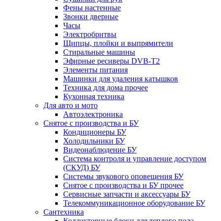
Фены настенные
Звонки дверные
Часы
Электробритвы
Щипцы, плойки и выпрямители
Стиральные машины
Эфирные ресиверы DVB-T2
Элементы питания
Машинки для удаления катышков
Техника для дома прочее
Кухонная техника
Для авто и мото
Автоэлектроника
Снятое с производства и БУ
Кондиционеры БУ
Холодильники БУ
Видеонаблюдение БУ
Система контроля и управление доступом
(СКУД) БУ
Системы звукового оповещения БУ
Снятое с производства и БУ прочее
Сервисные запчасти и аксессуары БУ
Телекоммуникационное оборудование БУ
Сантехника
Коллекторные блоки для теплого пола