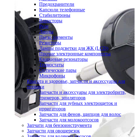
Предохранители
Капсюли телефонные
Стабилитроны
Варисторы
Реле
Диоды
Пьезо элементы
Резисторы
Лампы подсветки для ЖК (LCD)
Прочие электронные компоненты
Кварцевые резонаторы
Термостаты
Оптические пары
Микрофоны
Красота и здоровье, запчасти и аксессуары для
техники
Запчасти и аксессуары для электробритв,
тримеров, эпиляторов
Запчасти для зубных электрощеток и
ирригаторов
Запчасти для фенов, щипцов для волос
Запчасти для молокоотсосов
Запчати для бензоинструмента
Запчасти для овощерезок
Запчасти для водяных насосов