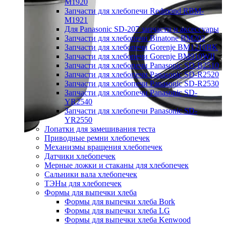
M1920
Запчасти для хлебопечи Redmond RBM-
M1921
Для Panasonic SD-207 запчасти и аксессуары
Запчасти для хлебопечи Binatone BM202
Запчасти для хлебопечи Gorenje BM1210BK
Запчасти для хлебопечи Gorenje BM910WII
Запчасти для хлебопечи Panasonic SD-B2510
Запчасти для хлебопечи Panasonic SD-R2520
Запчасти для хлебопечи Panasonic SD-R2530
Запчасти для хлебопечи Panasonic SD-
YR2540
Запчасти для хлебопечи Panasonic SD-
YR2550
Лопатки для замешивания теста
Приводные ремни хлебопечек
Механизмы вращения хлебопечек
Датчики хлебопечек
Мерные ложки и стаканы для хлебопечек
Сальники вала хлебопечек
ТЭНы для хлебопечек
Формы для выпечки хлеба
Формы для выпечки хлеба Bork
Формы для выпечки хлеба LG
Формы для выпечки хлеба Kenwood