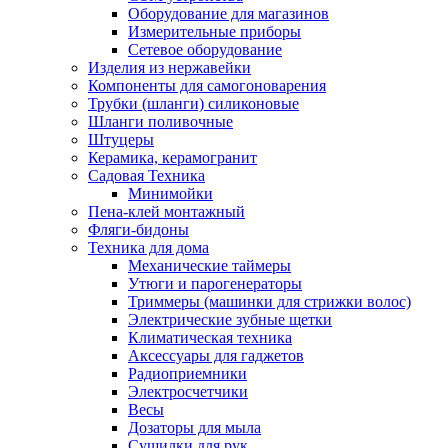
Оборудование для магазинов
Измерительные приборы
Сетевое оборудование
Изделия из нержавейки
Компоненты для самогоноварения
Трубки (шланги) силиконовые
Шланги поливочные
Штуцеры
Керамика, керамогранит
Садовая Техника
Минимойки
Пена-клей монтажный
Фляги-бидоны
Техника для дома
Механические таймеры
Утюги и парогенераторы
Триммеры (машинки для стрижки волос)
Электрические зубные щетки
Климатическая техника
Аксессуары для гаджетов
Радиоприемники
Электросчетчики
Весы
Дозаторы для мыла
Сушилки для рук