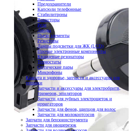
Предохранители
Капсюли телефонные
Стабилитроны
Варисторы
Реле
Диоды
Пьезо элементы
Резисторы
Лампы подсветки для ЖК (LCD)
Прочие электронные компоненты
Кварцевые резонаторы
Термостаты
Оптические пары
Микрофоны
Красота и здоровье, запчасти и аксессуары для
техники
Запчасти и аксессуары для электробритв,
тримеров, эпиляторов
Запчасти для зубных электрощеток и
ирригаторов
Запчасти для фенов, щипцов для волос
Запчасти для молокоотсосов
Запчати для бензоинструмента
Запчасти для овощерезок
Запчасти для водяных насосов