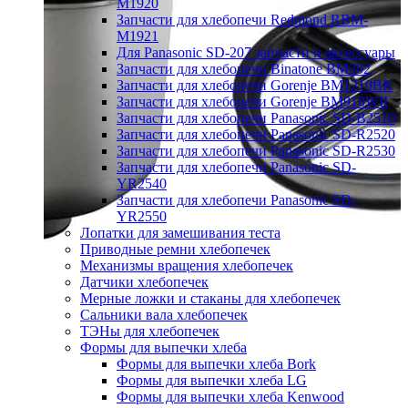
M1920
Запчасти для хлебопечи Redmond RBM-
M1921
Для Panasonic SD-207 запчасти и аксессуары
Запчасти для хлебопечи Binatone BM202
Запчасти для хлебопечи Gorenje BM1210BK
Запчасти для хлебопечи Gorenje BM910WII
Запчасти для хлебопечи Panasonic SD-B2510
Запчасти для хлебопечи Panasonic SD-R2520
Запчасти для хлебопечи Panasonic SD-R2530
Запчасти для хлебопечи Panasonic SD-
YR2540
Запчасти для хлебопечи Panasonic SD-
YR2550
Лопатки для замешивания теста
Приводные ремни хлебопечек
Механизмы вращения хлебопечек
Датчики хлебопечек
Мерные ложки и стаканы для хлебопечек
Сальники вала хлебопечек
ТЭНы для хлебопечек
Формы для выпечки хлеба
Формы для выпечки хлеба Bork
Формы для выпечки хлеба LG
Формы для выпечки хлеба Kenwood