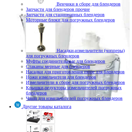
Венчики в сборе для блендеров
Запчасти для блендеров прочие
Запчасти для стационарных блендеров
Моторные блоки для погружных блендеров
Насадки-измельчители (чопперы)
для погружных блендеров
Муфты соединительные для блендеров
Стаканы мерные для блендеров
Насадки для приготовления пюре для блендеров
Ножи измельчителя для блендеров
Измельчители в сборе для погружных блендеров
Крышки-редукторы измельчителей погружных
блендеров
Чаши для измельчителей погружных блендеров
Другие товары каталога