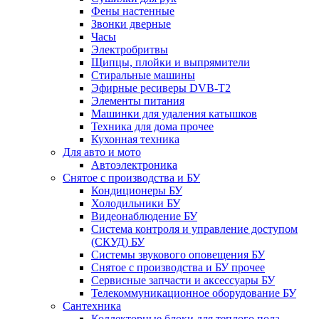
Фены настенные
Звонки дверные
Часы
Электробритвы
Щипцы, плойки и выпрямители
Стиральные машины
Эфирные ресиверы DVB-T2
Элементы питания
Машинки для удаления катышков
Техника для дома прочее
Кухонная техника
Для авто и мото
Автоэлектроника
Снятое с производства и БУ
Кондиционеры БУ
Холодильники БУ
Видеонаблюдение БУ
Система контроля и управление доступом
(СКУД) БУ
Системы звукового оповещения БУ
Снятое с производства и БУ прочее
Сервисные запчасти и аксессуары БУ
Телекоммуникационное оборудование БУ
Сантехника
Коллекторные блоки для теплого пола