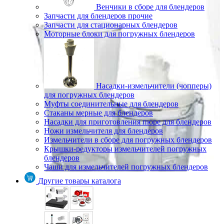
Венчики в сборе для блендеров
Запчасти для блендеров прочие
Запчасти для стационарных блендеров
Моторные блоки для погружных блендеров
Насадки-измельчители (чопперы)
для погружных блендеров
Муфты соединительные для блендеров
Стаканы мерные для блендеров
Насадки для приготовления пюре для блендеров
Ножи измельчителя для блендеров
Измельчители в сборе для погружных блендеров
Крышки-редукторы измельчителей погружных
блендеров
Чаши для измельчителей погружных блендеров
Другие товары каталога