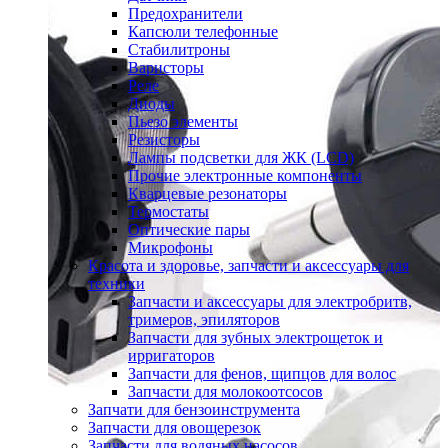
Предохранители
Капсюли телефонные
Стабилитроны
Варисторы
Реле
Диоды
Пьезо элементы
Резисторы
Лампы подсветки для ЖК (LCD)
Прочие электронные компоненты
Кварцевые резонаторы
Термостаты
Оптические пары
Микрофоны
Красота и здоровье, запчасти и аксессуары для
техники
Запчасти и аксессуары для электробритв,
тримеров, эпиляторов
Запчасти для зубных электрощеток и
ирригаторов
Запчасти для фенов, щипцов для волос
Запчасти для молокоотсосов
Запчати для бензоинструмента
Запчасти для овощерезок
Запчасти для водяных насосов