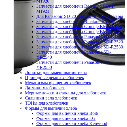
M1920
Запчасти для хлебопечи Redmond RBM-
M1921
Для Panasonic SD-207 запчасти и аксессуары
Запчасти для хлебопечи Binatone BM202
Запчасти для хлебопечи Gorenje BM1210BK
Запчасти для хлебопечи Gorenje BM910WII
Запчасти для хлебопечи Panasonic SD-B2510
Запчасти для хлебопечи Panasonic SD-R2520
Запчасти для хлебопечи Panasonic SD-R2530
Запчасти для хлебопечи Panasonic SD-
YR2540
Запчасти для хлебопечи Panasonic SD-
YR2550
Лопатки для замешивания теста
Приводные ремни хлебопечек
Механизмы вращения хлебопечек
Датчики хлебопечек
Мерные ложки и стаканы для хлебопечек
Сальники вала хлебопечек
ТЭНы для хлебопечек
Формы для выпечки хлеба
Формы для выпечки хлеба Bork
Формы для выпечки хлеба LG
Формы для выпечки хлеба Kenwood