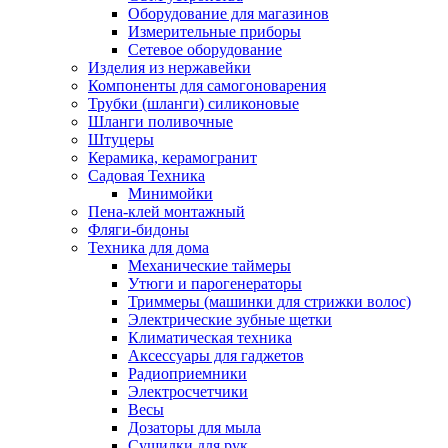
Оборудование для магазинов
Измерительные приборы
Сетевое оборудование
Изделия из нержавейки
Компоненты для самогоноварения
Трубки (шланги) силиконовые
Шланги поливочные
Штуцеры
Керамика, керамогранит
Садовая Техника
Минимойки
Пена-клей монтажный
Фляги-бидоны
Техника для дома
Механические таймеры
Утюги и парогенераторы
Триммеры (машинки для стрижки волос)
Электрические зубные щетки
Климатическая техника
Аксессуары для гаджетов
Радиоприемники
Электросчетчики
Весы
Дозаторы для мыла
Сушилки для рук