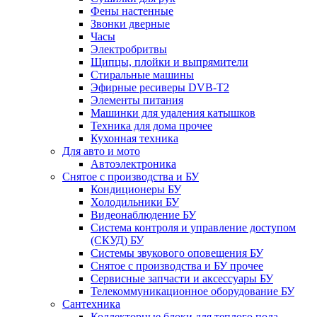
Фены настенные
Звонки дверные
Часы
Электробритвы
Щипцы, плойки и выпрямители
Стиральные машины
Эфирные ресиверы DVB-T2
Элементы питания
Машинки для удаления катышков
Техника для дома прочее
Кухонная техника
Для авто и мото
Автоэлектроника
Снятое с производства и БУ
Кондиционеры БУ
Холодильники БУ
Видеонаблюдение БУ
Система контроля и управление доступом
(СКУД) БУ
Системы звукового оповещения БУ
Снятое с производства и БУ прочее
Сервисные запчасти и аксессуары БУ
Телекоммуникационное оборудование БУ
Сантехника
Коллекторные блоки для теплого пола