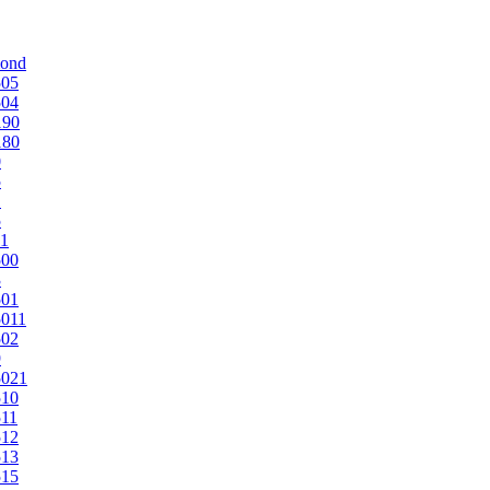
mond
505
504
190
180
0
5
1
5
1
500
3
501
011
502
9
5021
510
11
512
513
515