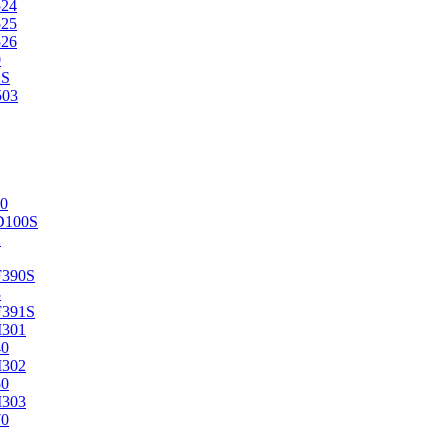
524
525
526
0
2S
503
0
D100S
2
F390S
3
F391S
M301
40
M302
50
M303
70