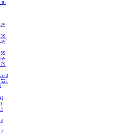
230
2
22S
23S
24S
25S
26S
27S
4520
4521
3
5
31
51
52
6
53
6
27
1