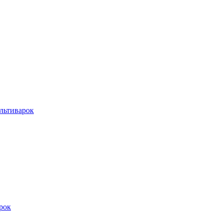
льтиварок
рок