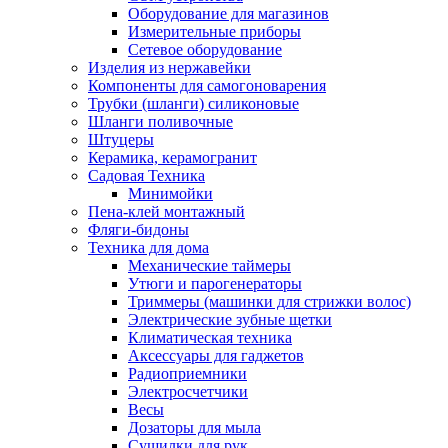
Оборудование для магазинов
Измерительные приборы
Сетевое оборудование
Изделия из нержавейки
Компоненты для самогоноварения
Трубки (шланги) силиконовые
Шланги поливочные
Штуцеры
Керамика, керамогранит
Садовая Техника
Минимойки
Пена-клей монтажный
Фляги-бидоны
Техника для дома
Механические таймеры
Утюги и парогенераторы
Триммеры (машинки для стрижки волос)
Электрические зубные щетки
Климатическая техника
Аксессуары для гаджетов
Радиоприемники
Электросчетчики
Весы
Дозаторы для мыла
Сушилки для рук