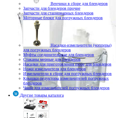
Венчики в сборе для блендеров
Запчасти для блендеров прочие
Запчасти для стационарных блендеров
Моторные блоки для погружных блендеров
Насадки-измельчители (чопперы)
для погружных блендеров
Муфты соединительные для блендеров
Стаканы мерные для блендеров
Насадки для приготовления пюре для блендеров
Ножи измельчителя для блендеров
Измельчители в сборе для погружных блендеров
Крышки-редукторы измельчителей погружных
блендеров
Чаши для измельчителей погружных блендеров
Другие товары каталога