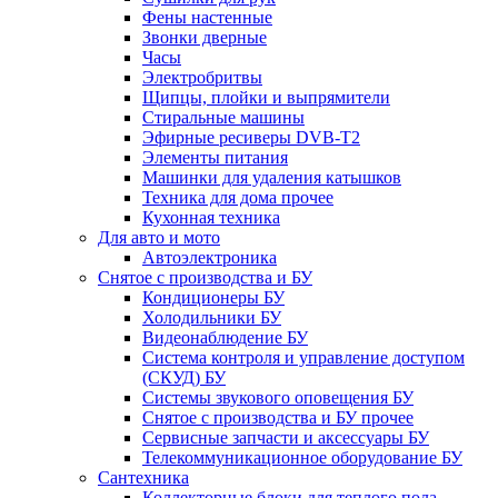
Фены настенные
Звонки дверные
Часы
Электробритвы
Щипцы, плойки и выпрямители
Стиральные машины
Эфирные ресиверы DVB-T2
Элементы питания
Машинки для удаления катышков
Техника для дома прочее
Кухонная техника
Для авто и мото
Автоэлектроника
Снятое с производства и БУ
Кондиционеры БУ
Холодильники БУ
Видеонаблюдение БУ
Система контроля и управление доступом
(СКУД) БУ
Системы звукового оповещения БУ
Снятое с производства и БУ прочее
Сервисные запчасти и аксессуары БУ
Телекоммуникационное оборудование БУ
Сантехника
Коллекторные блоки для теплого пола