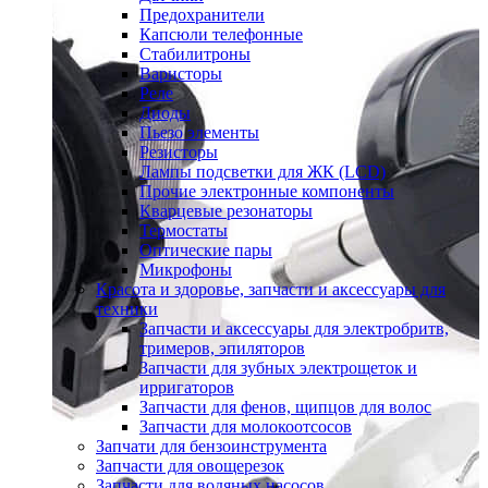
Предохранители
Капсюли телефонные
Стабилитроны
Варисторы
Реле
Диоды
Пьезо элементы
Резисторы
Лампы подсветки для ЖК (LCD)
Прочие электронные компоненты
Кварцевые резонаторы
Термостаты
Оптические пары
Микрофоны
Красота и здоровье, запчасти и аксессуары для
техники
Запчасти и аксессуары для электробритв,
тримеров, эпиляторов
Запчасти для зубных электрощеток и
ирригаторов
Запчасти для фенов, щипцов для волос
Запчасти для молокоотсосов
Запчати для бензоинструмента
Запчасти для овощерезок
Запчасти для водяных насосов