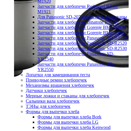
M1920
Запчасти для хлебопечи Redmond RBM-
M1921
Для Panasonic SD-207 запчасти и аксессуары
Запчасти для хлебопечи Binatone BM202
Запчасти для хлебопечи Gorenje BM1210BK
Запчасти для хлебопечи Gorenje BM910WII
Запчасти для хлебопечи Panasonic SD-B2510
Запчасти для хлебопечи Panasonic SD-R2520
Запчасти для хлебопечи Panasonic SD-R2530
Запчасти для хлебопечи Panasonic SD-
YR2540
Запчасти для хлебопечи Panasonic SD-
YR2550
Лопатки для замешивания теста
Приводные ремни хлебопечек
Механизмы вращения хлебопечек
Датчики хлебопечек
Мерные ложки и стаканы для хлебопечек
Сальники вала хлебопечек
ТЭНы для хлебопечек
Формы для выпечки хлеба
Формы для выпечки хлеба Bork
Формы для выпечки хлеба LG
Формы для выпечки хлеба Kenwood