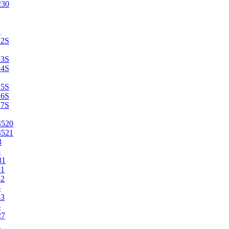
230
2
22S
23S
24S
25S
26S
27S
4520
4521
3
5
31
51
52
6
53
6
27
1