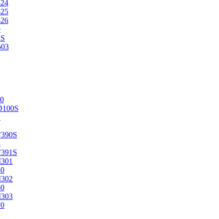
524
525
526
0
2S
503
0
D100S
2
F390S
3
F391S
M301
40
M302
50
M303
70