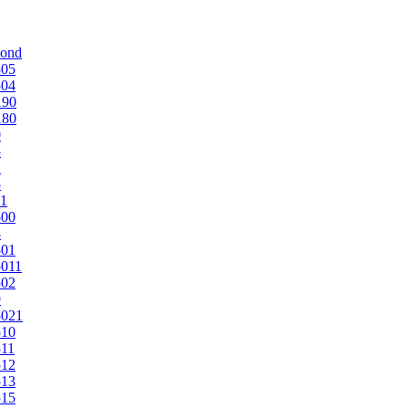
mond
505
504
190
180
0
5
1
5
1
500
3
501
011
502
9
5021
510
11
512
513
515