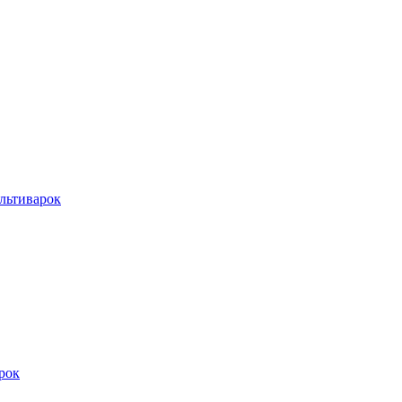
льтиварок
рок