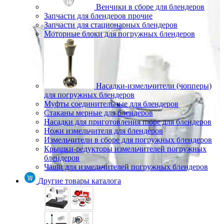
Венчики в сборе для блендеров
Запчасти для блендеров прочие
Запчасти для стационарных блендеров
Моторные блоки для погружных блендеров
Насадки-измельчители (чопперы)
для погружных блендеров
Муфты соединительные для блендеров
Стаканы мерные для блендеров
Насадки для приготовления пюре для блендеров
Ножи измельчителя для блендеров
Измельчители в сборе для погружных блендеров
Крышки-редукторы измельчителей погружных
блендеров
Чаши для измельчителей погружных блендеров
Другие товары каталога