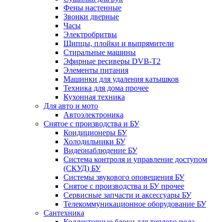
Фены настенные
Звонки дверные
Часы
Электробритвы
Щипцы, плойки и выпрямители
Стиральные машины
Эфирные ресиверы DVB-T2
Элементы питания
Машинки для удаления катышков
Техника для дома прочее
Кухонная техника
Для авто и мото
Автоэлектроника
Снятое с производства и БУ
Кондиционеры БУ
Холодильники БУ
Видеонаблюдение БУ
Система контроля и управление доступом
(СКУД) БУ
Системы звукового оповещения БУ
Снятое с производства и БУ прочее
Сервисные запчасти и аксессуары БУ
Телекоммуникационное оборудование БУ
Сантехника
Коллекторные блоки для теплого пола