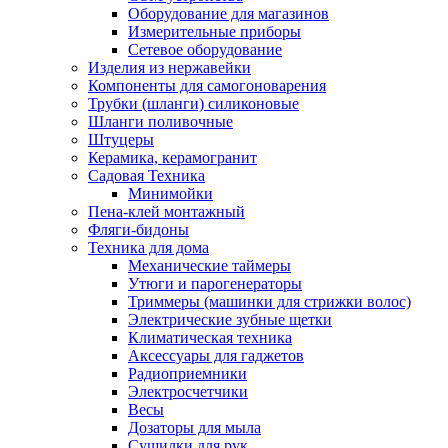
Оборудование для магазинов
Измерительные приборы
Сетевое оборудование
Изделия из нержавейки
Компоненты для самогоноварения
Трубки (шланги) силиконовые
Шланги поливочные
Штуцеры
Керамика, керамогранит
Садовая Техника
Минимойки
Пена-клей монтажный
Фляги-бидоны
Техника для дома
Механические таймеры
Утюги и парогенераторы
Триммеры (машинки для стрижки волос)
Электрические зубные щетки
Климатическая техника
Аксессуары для гаджетов
Радиоприемники
Электросчетчики
Весы
Дозаторы для мыла
Сушилки для рук