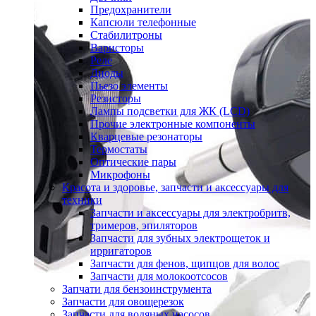
Предохранители
Капсюли телефонные
Стабилитроны
Варисторы
Реле
Диоды
Пьезо элементы
Резисторы
Лампы подсветки для ЖК (LCD)
Прочие электронные компоненты
Кварцевые резонаторы
Термостаты
Оптические пары
Микрофоны
Красота и здоровье, запчасти и аксессуары для
техники
Запчасти и аксессуары для электробритв,
тримеров, эпиляторов
Запчасти для зубных электрощеток и
ирригаторов
Запчасти для фенов, щипцов для волос
Запчасти для молокоотсосов
Запчати для бензоинструмента
Запчасти для овощерезок
Запчасти для водяных насосов