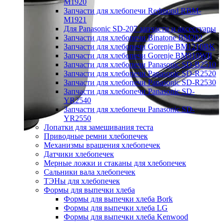
M1920
Запчасти для хлебопечи Redmond RBM-
M1921
Для Panasonic SD-207 запчасти и аксессуары
Запчасти для хлебопечи Binatone BM202
Запчасти для хлебопечи Gorenje BM1210BK
Запчасти для хлебопечи Gorenje BM910WII
Запчасти для хлебопечи Panasonic SD-B2510
Запчасти для хлебопечи Panasonic SD-R2520
Запчасти для хлебопечи Panasonic SD-R2530
Запчасти для хлебопечи Panasonic SD-
YR2540
Запчасти для хлебопечи Panasonic SD-
YR2550
Лопатки для замешивания теста
Приводные ремни хлебопечек
Механизмы вращения хлебопечек
Датчики хлебопечек
Мерные ложки и стаканы для хлебопечек
Сальники вала хлебопечек
ТЭНы для хлебопечек
Формы для выпечки хлеба
Формы для выпечки хлеба Bork
Формы для выпечки хлеба LG
Формы для выпечки хлеба Kenwood