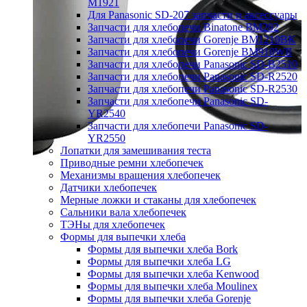
M1921
Для Panasonic SD-207 запчасти и аксессуары
Запчасти для хлебопечи Binatone BM202
Запчасти для хлебопечи Gorenje BM1210BK
Запчасти для хлебопечи Gorenje BM910WII
Запчасти для хлебопечи Panasonic SD-B2510
Запчасти для хлебопечи Panasonic SD-R2520
Запчасти для хлебопечи Panasonic SD-R2530
Запчасти для хлебопечи Panasonic SD-
YR2540
Запчасти для хлебопечи Panasonic SD-
YR2550
Лопатки для замешивания теста
Приводные ремни хлебопечек
Механизмы вращения хлебопечек
Датчики хлебопечек
Мерные ложки и стаканы для хлебопечек
Сальники вала хлебопечек
ТЭНы для хлебопечек
Формы для выпечки хлеба
Формы для выпечки хлеба Bork
Формы для выпечки хлеба LG
Формы для выпечки хлеба Kenwood
Формы для выпечки хлеба Moulinex
Формы для выпечки хлеба Gorenje