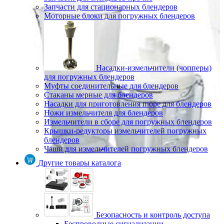
Запчасти для стационарных блендеров
Моторные блоки для погружных блендеров
Насадки-измельчители (чопперы)
для погружных блендеров
Муфты соединительные для блендеров
Стаканы мерные для блендеров
Насадки для приготовления пюре для блендеров
Ножи измельчителя для блендеров
Измельчители в сборе для погружных блендеров
Крышки-редукторы измельчителей погружных
блендеров
Чаши для измельчителей погружных блендеров
Другие товары каталога
Безопасность и контроль доступа
Беспроводные сигнализации