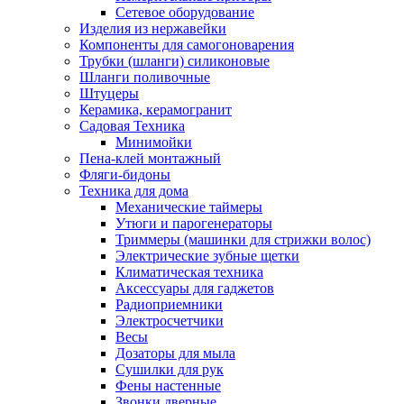
Сетевое оборудование
Изделия из нержавейки
Компоненты для самогоноварения
Трубки (шланги) силиконовые
Шланги поливочные
Штуцеры
Керамика, керамогранит
Садовая Техника
Минимойки
Пена-клей монтажный
Фляги-бидоны
Техника для дома
Механические таймеры
Утюги и парогенераторы
Триммеры (машинки для стрижки волос)
Электрические зубные щетки
Климатическая техника
Аксессуары для гаджетов
Радиоприемники
Электросчетчики
Весы
Дозаторы для мыла
Сушилки для рук
Фены настенные
Звонки дверные