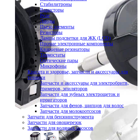
Стабилитроны
Варисторы
Реле
Диоды
Пьезо элементы
Резисторы
Лампы подсветки для ЖК (LCD)
Прочие электронные компоненты
Кварцевые резонаторы
Термостаты
Оптические пары
Микрофоны
Красота и здоровье, запчасти и аксессуары для
техники
Запчасти и аксессуары для электробритв,
тримеров, эпиляторов
Запчасти для зубных электрощеток и
ирригаторов
Запчасти для фенов, щипцов для волос
Запчасти для молокоотсосов
Запчати для бензоинструмента
Запчасти для овощерезок
Запчасти для водяных насосов