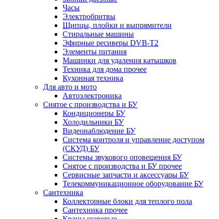
Часы
Электробритвы
Щипцы, плойки и выпрямители
Стиральные машины
Эфирные ресиверы DVB-T2
Элементы питания
Машинки для удаления катышков
Техника для дома прочее
Кухонная техника
Для авто и мото
Автоэлектроника
Снятое с производства и БУ
Кондиционеры БУ
Холодильники БУ
Видеонаблюдение БУ
Система контроля и управление доступом
(СКУД) БУ
Системы звукового оповещения БУ
Снятое с производства и БУ прочее
Сервисные запчасти и аксессуары БУ
Телекоммуникационное оборудование БУ
Сантехника
Коллекторные блоки для теплого пола
Сантехника прочее
Краны шаровые