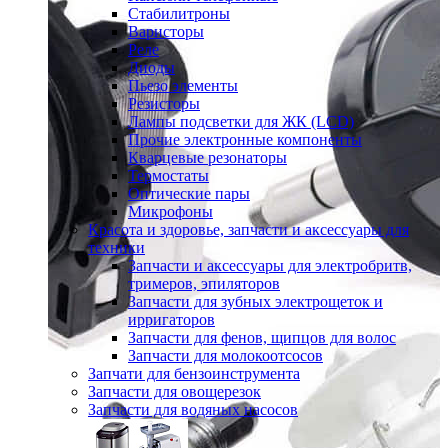
Стабилитроны
Варисторы
Реле
Диоды
Пьезо элементы
Резисторы
Лампы подсветки для ЖК (LCD)
Прочие электронные компоненты
Кварцевые резонаторы
Термостаты
Оптические пары
Микрофоны
Красота и здоровье, запчасти и аксессуары для
техники
Запчасти и аксессуары для электробритв,
тримеров, эпиляторов
Запчасти для зубных электрощеток и
ирригаторов
Запчасти для фенов, щипцов для волос
Запчасти для молокоотсосов
Запчати для бензоинструмента
Запчасти для овощерезок
Запчасти для водяных насосов