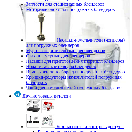
Запчасти для стационарных блендеров
Моторные блоки для погружных блендеров
Насадки-измельчители (чопперы)
для погружных блендеров
Муфты соединительные для блендеров
Стаканы мерные для блендеров
Насадки для приготовления пюре для блендеров
Ножи измельчителя для блендеров
Измельчители в сборе для погружных блендеров
Крышки-редукторы измельчителей погружных
блендеров
Чаши для измельчителей погружных блендеров
Другие товары каталога
Безопасность и контроль доступа
Беспроводные сигнализации