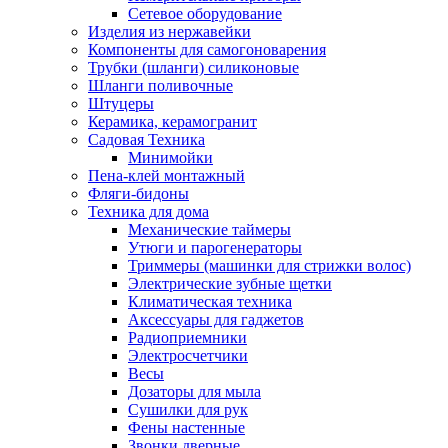
Сетевое оборудование
Изделия из нержавейки
Компоненты для самогоноварения
Трубки (шланги) силиконовые
Шланги поливочные
Штуцеры
Керамика, керамогранит
Садовая Техника
Минимойки
Пена-клей монтажный
Фляги-бидоны
Техника для дома
Механические таймеры
Утюги и парогенераторы
Триммеры (машинки для стрижки волос)
Электрические зубные щетки
Климатическая техника
Аксессуары для гаджетов
Радиоприемники
Электросчетчики
Весы
Дозаторы для мыла
Сушилки для рук
Фены настенные
Звонки дверные