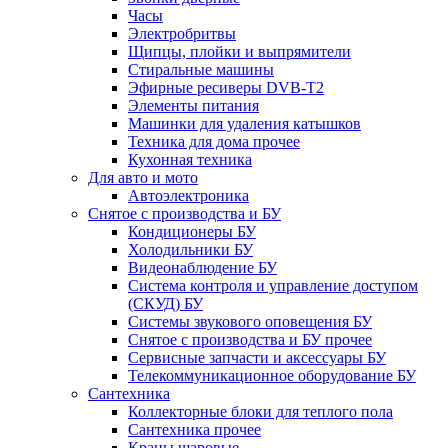
Часы
Электробритвы
Щипцы, плойки и выпрямители
Стиральные машины
Эфирные ресиверы DVB-T2
Элементы питания
Машинки для удаления катышков
Техника для дома прочее
Кухонная техника
Для авто и мото
Автоэлектроника
Снятое с производства и БУ
Кондиционеры БУ
Холодильники БУ
Видеонаблюдение БУ
Система контроля и управление доступом
(СКУД) БУ
Системы звукового оповещения БУ
Снятое с производства и БУ прочее
Сервисные запчасти и аксессуары БУ
Телекоммуникационное оборудование БУ
Сантехника
Коллекторные блоки для теплого пола
Сантехника прочее
Краны шаровые