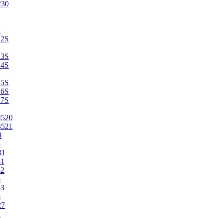
230
2
22S
23S
24S
25S
26S
27S
4520
4521
3
5
31
51
52
6
53
6
27
1