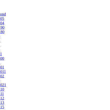
mond
505
504
190
180
0
5
1
5
1
500
3
501
011
502
9
5021
510
11
512
513
515