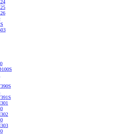
524
525
526
0
2S
503
0
D100S
2
F390S
3
F391S
M301
40
M302
50
M303
70