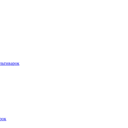
льтиварок
рок