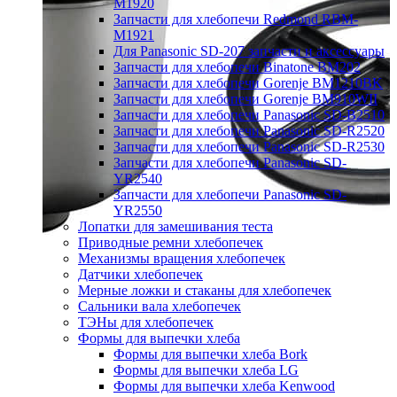
M1920
Запчасти для хлебопечи Redmond RBM-
M1921
Для Panasonic SD-207 запчасти и аксессуары
Запчасти для хлебопечи Binatone BM202
Запчасти для хлебопечи Gorenje BM1210BK
Запчасти для хлебопечи Gorenje BM910WII
Запчасти для хлебопечи Panasonic SD-B2510
Запчасти для хлебопечи Panasonic SD-R2520
Запчасти для хлебопечи Panasonic SD-R2530
Запчасти для хлебопечи Panasonic SD-
YR2540
Запчасти для хлебопечи Panasonic SD-
YR2550
Лопатки для замешивания теста
Приводные ремни хлебопечек
Механизмы вращения хлебопечек
Датчики хлебопечек
Мерные ложки и стаканы для хлебопечек
Сальники вала хлебопечек
ТЭНы для хлебопечек
Формы для выпечки хлеба
Формы для выпечки хлеба Bork
Формы для выпечки хлеба LG
Формы для выпечки хлеба Kenwood