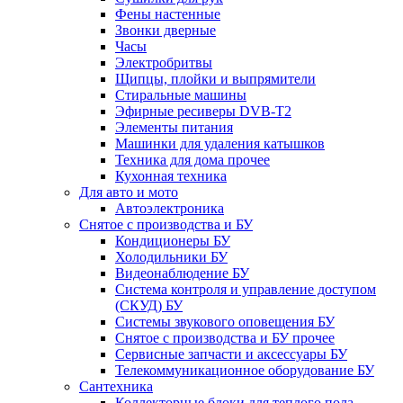
Фены настенные
Звонки дверные
Часы
Электробритвы
Щипцы, плойки и выпрямители
Стиральные машины
Эфирные ресиверы DVB-T2
Элементы питания
Машинки для удаления катышков
Техника для дома прочее
Кухонная техника
Для авто и мото
Автоэлектроника
Снятое с производства и БУ
Кондиционеры БУ
Холодильники БУ
Видеонаблюдение БУ
Система контроля и управление доступом
(СКУД) БУ
Системы звукового оповещения БУ
Снятое с производства и БУ прочее
Сервисные запчасти и аксессуары БУ
Телекоммуникационное оборудование БУ
Сантехника
Коллекторные блоки для теплого пола