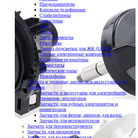
Предохранители
Капсюли телефонные
Стабилитроны
Варисторы
Реле
Диоды
Пьезо элементы
Резисторы
Лампы подсветки для ЖК (LCD)
Прочие электронные компоненты
Кварцевые резонаторы
Термостаты
Оптические пары
Микрофоны
Красота и здоровье, запчасти и аксессуары для
техники
Запчасти и аксессуары для электробритв,
тримеров, эпиляторов
Запчасти для зубных электрощеток и
ирригаторов
Запчасти для фенов, щипцов для волос
Запчасти для молокоотсосов
Запчати для бензоинструмента
Запчасти для овощерезок
Запчасти для водяных насосов