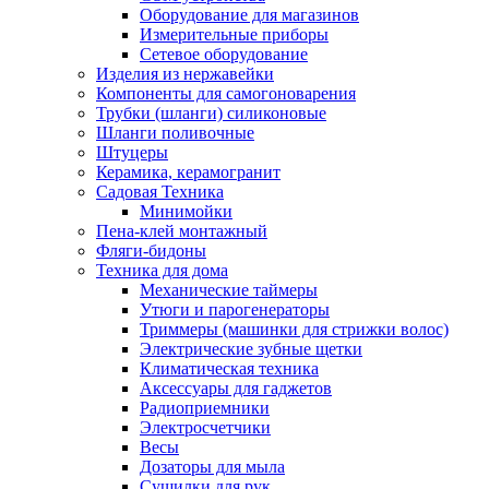
Оборудование для магазинов
Измерительные приборы
Сетевое оборудование
Изделия из нержавейки
Компоненты для самогоноварения
Трубки (шланги) силиконовые
Шланги поливочные
Штуцеры
Керамика, керамогранит
Садовая Техника
Минимойки
Пена-клей монтажный
Фляги-бидоны
Техника для дома
Механические таймеры
Утюги и парогенераторы
Триммеры (машинки для стрижки волос)
Электрические зубные щетки
Климатическая техника
Аксессуары для гаджетов
Радиоприемники
Электросчетчики
Весы
Дозаторы для мыла
Сушилки для рук