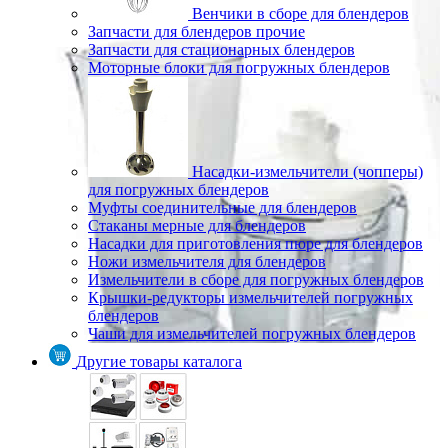
Венчики в сборе для блендеров
Запчасти для блендеров прочие
Запчасти для стационарных блендеров
Моторные блоки для погружных блендеров
Насадки-измельчители (чопперы)
для погружных блендеров
Муфты соединительные для блендеров
Стаканы мерные для блендеров
Насадки для приготовления пюре для блендеров
Ножи измельчителя для блендеров
Измельчители в сборе для погружных блендеров
Крышки-редукторы измельчителей погружных
блендеров
Чаши для измельчителей погружных блендеров
Другие товары каталога