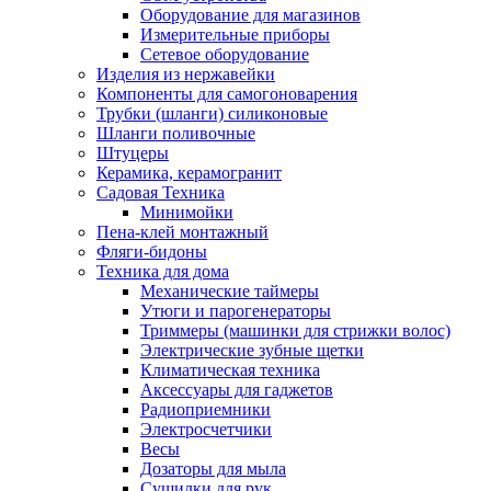
Оборудование для магазинов
Измерительные приборы
Сетевое оборудование
Изделия из нержавейки
Компоненты для самогоноварения
Трубки (шланги) силиконовые
Шланги поливочные
Штуцеры
Керамика, керамогранит
Садовая Техника
Минимойки
Пена-клей монтажный
Фляги-бидоны
Техника для дома
Механические таймеры
Утюги и парогенераторы
Триммеры (машинки для стрижки волос)
Электрические зубные щетки
Климатическая техника
Аксессуары для гаджетов
Радиоприемники
Электросчетчики
Весы
Дозаторы для мыла
Сушилки для рук