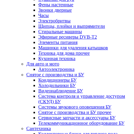
Фены настенные
Звонки дверные
Часы
Электробритвы
Щипцы, плойки и выпрямители
Стиральные машины
Эфирные ресиверы DVB-T2
Элементы питания
Машинки для удаления катышков
Техника для дома прочее
Кухонная техника
Для авто и мото
Автоэлектроника
Снятое с производства и БУ
Кондиционеры БУ
Холодильники БУ
Видеонаблюдение БУ
Система контроля и управление доступом
(СКУД) БУ
Системы звукового оповещения БУ
Снятое с производства и БУ прочее
Сервисные запчасти и аксессуары БУ
Телекоммуникационное оборудование БУ
Сантехника
Коллекторные блоки для теплого пола