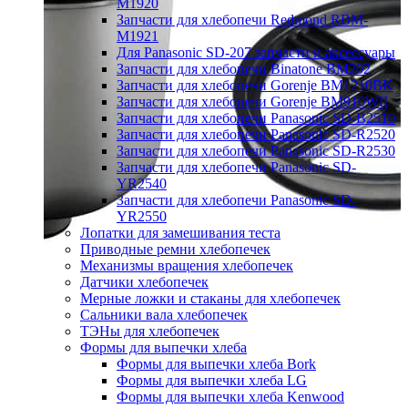
M1920
Запчасти для хлебопечи Redmond RBM-
M1921
Для Panasonic SD-207 запчасти и аксессуары
Запчасти для хлебопечи Binatone BM202
Запчасти для хлебопечи Gorenje BM1210BK
Запчасти для хлебопечи Gorenje BM910WII
Запчасти для хлебопечи Panasonic SD-B2510
Запчасти для хлебопечи Panasonic SD-R2520
Запчасти для хлебопечи Panasonic SD-R2530
Запчасти для хлебопечи Panasonic SD-
YR2540
Запчасти для хлебопечи Panasonic SD-
YR2550
Лопатки для замешивания теста
Приводные ремни хлебопечек
Механизмы вращения хлебопечек
Датчики хлебопечек
Мерные ложки и стаканы для хлебопечек
Сальники вала хлебопечек
ТЭНы для хлебопечек
Формы для выпечки хлеба
Формы для выпечки хлеба Bork
Формы для выпечки хлеба LG
Формы для выпечки хлеба Kenwood