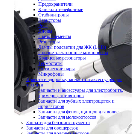
Предохранители
Капсюли телефонные
Стабилитроны
Варисторы
Реле
Диоды
Пьезо элементы
Резисторы
Лампы подсветки для ЖК (LCD)
Прочие электронные компоненты
Кварцевые резонаторы
Термостаты
Оптические пары
Микрофоны
Красота и здоровье, запчасти и аксессуары для
техники
Запчасти и аксессуары для электробритв,
тримеров, эпиляторов
Запчасти для зубных электрощеток и
ирригаторов
Запчасти для фенов, щипцов для волос
Запчасти для молокоотсосов
Запчати для бензоинструмента
Запчасти для овощерезок
Запчасти для водяных насосов