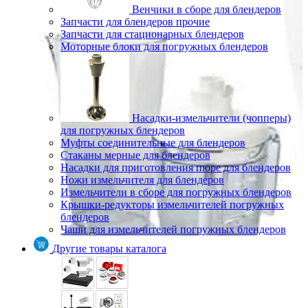
Венчики в сборе для блендеров
Запчасти для блендеров прочие
Запчасти для стационарных блендеров
Моторные блоки для погружных блендеров
Насадки-измельчители (чопперы)
для погружных блендеров
Муфты соединительные для блендеров
Стаканы мерные для блендеров
Насадки для приготовления пюре для блендеров
Ножи измельчителя для блендеров
Измельчители в сборе для погружных блендеров
Крышки-редукторы измельчителей погружных
блендеров
Чаши для измельчителей погружных блендеров
Другие товары каталога