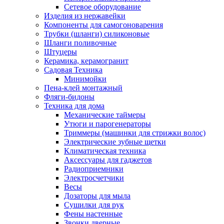
Сетевое оборудование
Изделия из нержавейки
Компоненты для самогоноварения
Трубки (шланги) силиконовые
Шланги поливочные
Штуцеры
Керамика, керамогранит
Садовая Техника
Минимойки
Пена-клей монтажный
Фляги-бидоны
Техника для дома
Механические таймеры
Утюги и парогенераторы
Триммеры (машинки для стрижки волос)
Электрические зубные щетки
Климатическая техника
Аксессуары для гаджетов
Радиоприемники
Электросчетчики
Весы
Дозаторы для мыла
Сушилки для рук
Фены настенные
Звонки дверные