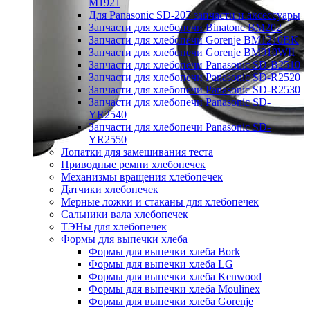
M1921
Для Panasonic SD-207 запчасти и аксессуары
Запчасти для хлебопечи Binatone BM202
Запчасти для хлебопечи Gorenje BM1210BK
Запчасти для хлебопечи Gorenje BM910WII
Запчасти для хлебопечи Panasonic SD-B2510
Запчасти для хлебопечи Panasonic SD-R2520
Запчасти для хлебопечи Panasonic SD-R2530
Запчасти для хлебопечи Panasonic SD-
YR2540
Запчасти для хлебопечи Panasonic SD-
YR2550
Лопатки для замешивания теста
Приводные ремни хлебопечек
Механизмы вращения хлебопечек
Датчики хлебопечек
Мерные ложки и стаканы для хлебопечек
Сальники вала хлебопечек
ТЭНы для хлебопечек
Формы для выпечки хлеба
Формы для выпечки хлеба Bork
Формы для выпечки хлеба LG
Формы для выпечки хлеба Kenwood
Формы для выпечки хлеба Moulinex
Формы для выпечки хлеба Gorenje