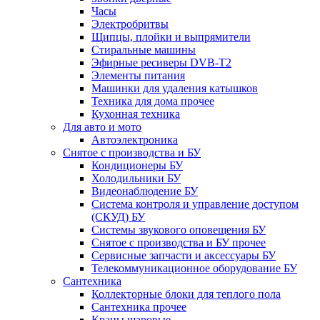
Часы
Электробритвы
Щипцы, плойки и выпрямители
Стиральные машины
Эфирные ресиверы DVB-T2
Элементы питания
Машинки для удаления катышков
Техника для дома прочее
Кухонная техника
Для авто и мото
Автоэлектроника
Снятое с производства и БУ
Кондиционеры БУ
Холодильники БУ
Видеонаблюдение БУ
Система контроля и управление доступом
(СКУД) БУ
Системы звукового оповещения БУ
Снятое с производства и БУ прочее
Сервисные запчасти и аксессуары БУ
Телекоммуникационное оборудование БУ
Сантехника
Коллекторные блоки для теплого пола
Сантехника прочее
Краны шаровые