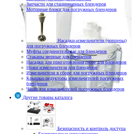
Запчасти для стационарных блендеров
Моторные блоки для погружных блендеров
Насадки-измельчители (чопперы)
для погружных блендеров
Муфты соединительные для блендеров
Стаканы мерные для блендеров
Насадки для приготовления пюре для блендеров
Ножи измельчителя для блендеров
Измельчители в сборе для погружных блендеров
Крышки-редукторы измельчителей погружных
блендеров
Чаши для измельчителей погружных блендеров
Другие товары каталога
Безопасность и контроль доступа
Беспроводные сигнализации