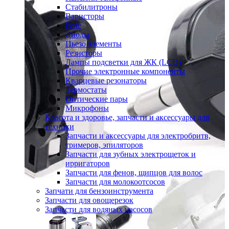
Стабилитроны
Варисторы
Реле
Диоды
Пьезо элементы
Резисторы
Лампы подсветки для ЖК (LCD)
Прочие электронные компоненты
Кварцевые резонаторы
Термостаты
Оптические пары
Микрофоны
Красота и здоровье, запчасти и аксессуары для
техники
Запчасти и аксессуары для электробритв,
тримеров, эпиляторов
Запчасти для зубных электрощеток и
ирригаторов
Запчасти для фенов, щипцов для волос
Запчасти для молокоотсосов
Запчати для бензоинструмента
Запчасти для овощерезок
Запчасти для водяных насосов