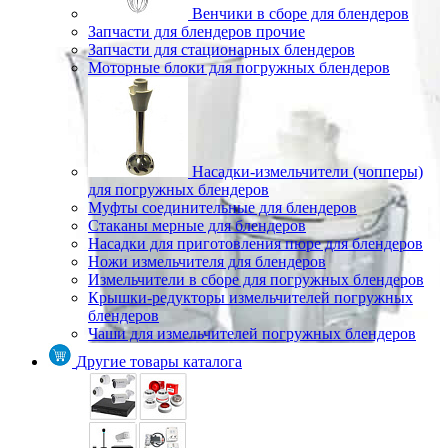
Венчики в сборе для блендеров
Запчасти для блендеров прочие
Запчасти для стационарных блендеров
Моторные блоки для погружных блендеров
Насадки-измельчители (чопперы)
для погружных блендеров
Муфты соединительные для блендеров
Стаканы мерные для блендеров
Насадки для приготовления пюре для блендеров
Ножи измельчителя для блендеров
Измельчители в сборе для погружных блендеров
Крышки-редукторы измельчителей погружных
блендеров
Чаши для измельчителей погружных блендеров
Другие товары каталога