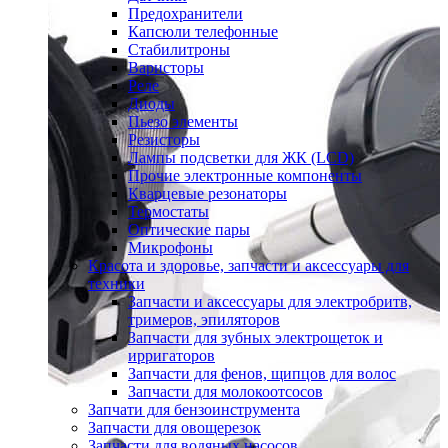
Предохранители
Капсюли телефонные
Стабилитроны
Варисторы
Реле
Диоды
Пьезо элементы
Резисторы
Лампы подсветки для ЖК (LCD)
Прочие электронные компоненты
Кварцевые резонаторы
Термостаты
Оптические пары
Микрофоны
Красота и здоровье, запчасти и аксессуары для
техники
Запчасти и аксессуары для электробритв,
тримеров, эпиляторов
Запчасти для зубных электрощеток и
ирригаторов
Запчасти для фенов, щипцов для волос
Запчасти для молокоотсосов
Запчати для бензоинструмента
Запчасти для овощерезок
Запчасти для водяных насосов