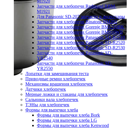
M1920
Запчасти для хлебопечи Redmond RBM-
M1921
Для Panasonic SD-207 запчасти и аксессуары
Запчасти для хлебопечи Binatone BM202
Запчасти для хлебопечи Gorenje BM1210BK
Запчасти для хлебопечи Gorenje BM910WII
Запчасти для хлебопечи Panasonic SD-B2510
Запчасти для хлебопечи Panasonic SD-R2520
Запчасти для хлебопечи Panasonic SD-R2530
Запчасти для хлебопечи Panasonic SD-
YR2540
Запчасти для хлебопечи Panasonic SD-
YR2550
Лопатки для замешивания теста
Приводные ремни хлебопечек
Механизмы вращения хлебопечек
Датчики хлебопечек
Мерные ложки и стаканы для хлебопечек
Сальники вала хлебопечек
ТЭНы для хлебопечек
Формы для выпечки хлеба
Формы для выпечки хлеба Bork
Формы для выпечки хлеба LG
Формы для выпечки хлеба Kenwood