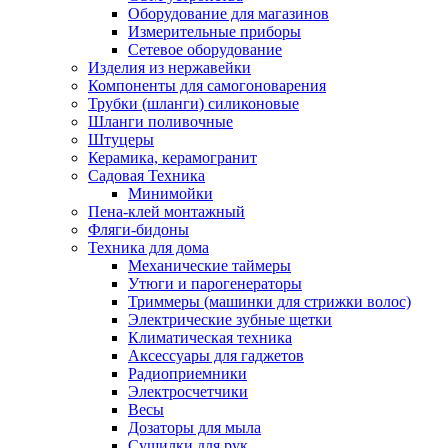
Оборудование для магазинов
Измерительные приборы
Сетевое оборудование
Изделия из нержавейки
Компоненты для самогоноварения
Трубки (шланги) силиконовые
Шланги поливочные
Штуцеры
Керамика, керамогранит
Садовая Техника
Минимойки
Пена-клей монтажный
Фляги-бидоны
Техника для дома
Механические таймеры
Утюги и парогенераторы
Триммеры (машинки для стрижки волос)
Электрические зубные щетки
Климатическая техника
Аксессуары для гаджетов
Радиоприемники
Электросчетчики
Весы
Дозаторы для мыла
Сушилки для рук