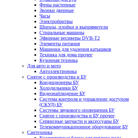
Фены настенные
Звонки дверные
Часы
Электробритвы
Щипцы, плойки и выпрямители
Стиральные машины
Эфирные ресиверы DVB-T2
Элементы питания
Машинки для удаления катышков
Техника для дома прочее
Кухонная техника
Для авто и мото
Автоэлектроника
Снятое с производства и БУ
Кондиционеры БУ
Холодильники БУ
Видеонаблюдение БУ
Система контроля и управление доступом
(СКУД) БУ
Системы звукового оповещения БУ
Снятое с производства и БУ прочее
Сервисные запчасти и аксессуары БУ
Телекоммуникационное оборудование БУ
Сантехника
Коллекторные блоки для теплого пола