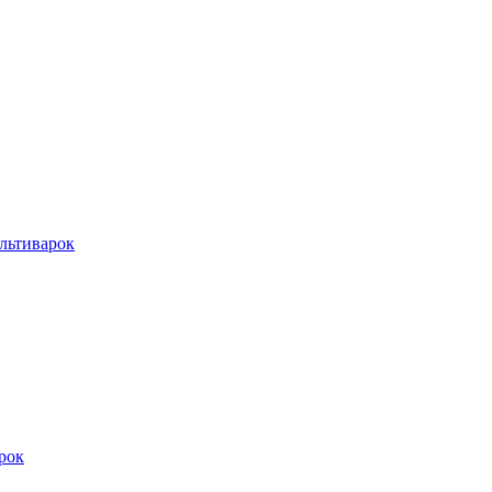
льтиварок
рок