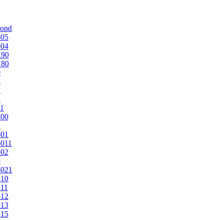
mond
505
504
190
180
0
5
1
5
1
500
3
501
011
502
9
5021
510
11
512
513
515