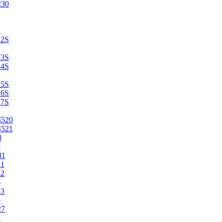
230
2
22S
23S
24S
25S
26S
27S
4520
4521
3
5
31
51
52
6
53
6
27
1