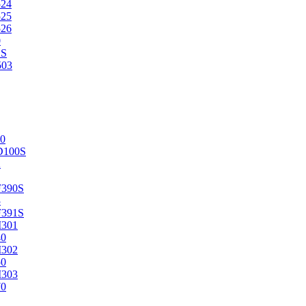
524
525
526
0
2S
503
0
D100S
2
F390S
3
F391S
M301
40
M302
50
M303
70