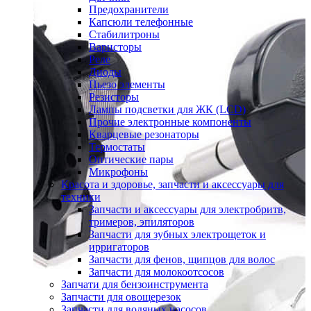
Предохранители
Капсюли телефонные
Стабилитроны
Варисторы
Реле
Диоды
Пьезо элементы
Резисторы
Лампы подсветки для ЖК (LCD)
Прочие электронные компоненты
Кварцевые резонаторы
Термостаты
Оптические пары
Микрофоны
Красота и здоровье, запчасти и аксессуары для
техники
Запчасти и аксессуары для электробритв,
тримеров, эпиляторов
Запчасти для зубных электрощеток и
ирригаторов
Запчасти для фенов, щипцов для волос
Запчасти для молокоотсосов
Запчати для бензоинструмента
Запчасти для овощерезок
Запчасти для водяных насосов