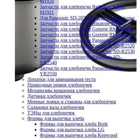
M1920
Запчасти для хлебопечи Redmond RBM-
M1921
Для Panasonic SD-207 запчасти и аксессуары
Запчасти для хлебопечи Binatone BM202
Запчасти для хлебопечи Gorenje BM1210BK
Запчасти для хлебопечи Gorenje BM910WII
Запчасти для хлебопечи Panasonic SD-B2510
Запчасти для хлебопечи Panasonic SD-R2520
Запчасти для хлебопечи Panasonic SD-R2530
Запчасти для хлебопечи Panasonic SD-
YR2540
Запчасти для хлебопечи Panasonic SD-
YR2550
Лопатки для замешивания теста
Приводные ремни хлебопечек
Механизмы вращения хлебопечек
Датчики хлебопечек
Мерные ложки и стаканы для хлебопечек
Сальники вала хлебопечек
ТЭНы для хлебопечек
Формы для выпечки хлеба
Формы для выпечки хлеба Bork
Формы для выпечки хлеба LG
Формы для выпечки хлеба Kenwood