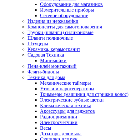
Оборудование для магазинов
Измерительные приборы
Сетевое оборудование
Изделия из нержавейки
Компоненты для самогоноварения
Трубки (шланги) силиконовые
Шланги поливочные
Штуцеры
Керамика, керамогранит
Садовая Техника
Минимойки
Пена-клей монтажный
Фляги-бидоны
Техника для дома
Механические таймеры
Утюги и парогенераторы
Триммеры (машинки для стрижки волос)
Электрические зубные щетки
Климатическая техника
Аксессуары для гаджетов
Радиоприемники
Электросчетчики
Весы
Дозаторы для мыла
Сушилки для рук