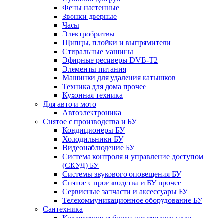
Фены настенные
Звонки дверные
Часы
Электробритвы
Щипцы, плойки и выпрямители
Стиральные машины
Эфирные ресиверы DVB-T2
Элементы питания
Машинки для удаления катышков
Техника для дома прочее
Кухонная техника
Для авто и мото
Автоэлектроника
Снятое с производства и БУ
Кондиционеры БУ
Холодильники БУ
Видеонаблюдение БУ
Система контроля и управление доступом
(СКУД) БУ
Системы звукового оповещения БУ
Снятое с производства и БУ прочее
Сервисные запчасти и аксессуары БУ
Телекоммуникационное оборудование БУ
Сантехника
Коллекторные блоки для теплого пола