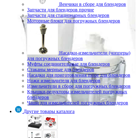
Венчики в сборе для блендеров
Запчасти для блендеров прочие
Запчасти для стационарных блендеров
Моторные блоки для погружных блендеров
Насадки-измельчители (чопперы)
для погружных блендеров
Муфты соединительные для блендеров
Стаканы мерные для блендеров
Насадки для приготовления пюре для блендеров
Ножи измельчителя для блендеров
Измельчители в сборе для погружных блендеров
Крышки-редукторы измельчителей погружных
блендеров
Чаши для измельчителей погружных блендеров
Другие товары каталога