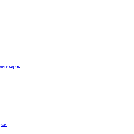
льтиварок
рок