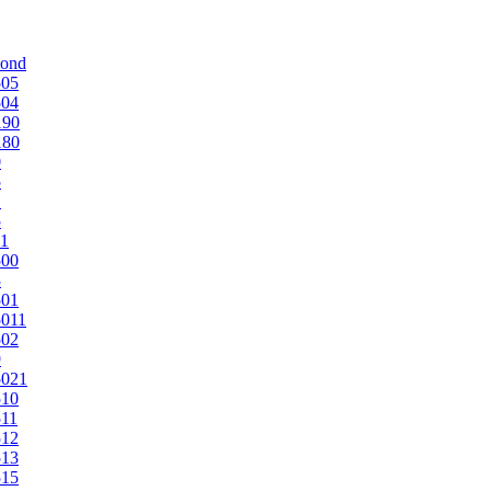
mond
505
504
190
180
0
5
1
5
1
500
3
501
011
502
9
5021
510
11
512
513
515