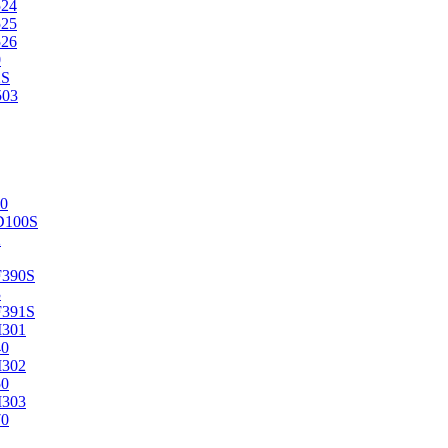
524
525
526
0
2S
503
0
D100S
2
F390S
3
F391S
M301
40
M302
50
M303
70