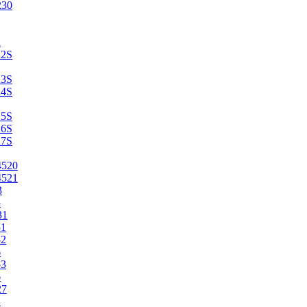
230
2
22S
23S
24S
25S
26S
27S
4520
4521
3
5
31
51
52
6
53
6
27
1