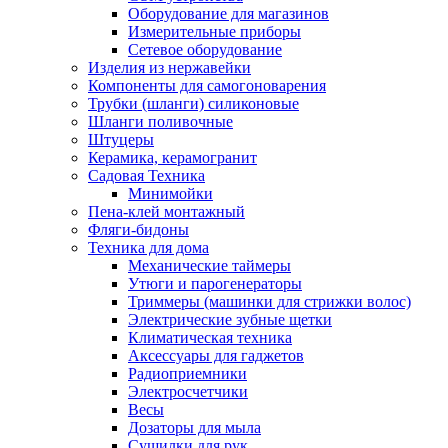
Оборудование для магазинов
Измерительные приборы
Сетевое оборудование
Изделия из нержавейки
Компоненты для самогоноварения
Трубки (шланги) силиконовые
Шланги поливочные
Штуцеры
Керамика, керамогранит
Садовая Техника
Минимойки
Пена-клей монтажный
Фляги-бидоны
Техника для дома
Механические таймеры
Утюги и парогенераторы
Триммеры (машинки для стрижки волос)
Электрические зубные щетки
Климатическая техника
Аксессуары для гаджетов
Радиоприемники
Электросчетчики
Весы
Дозаторы для мыла
Сушилки для рук