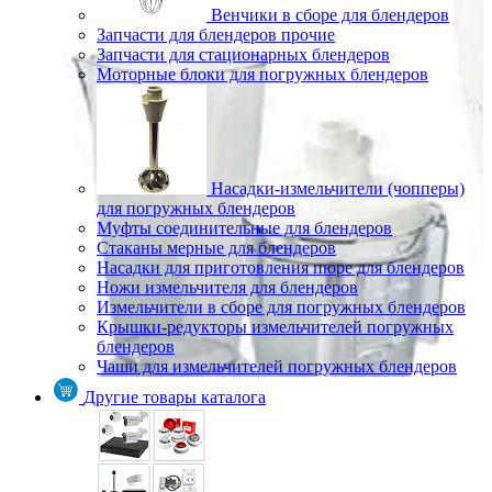
Венчики в сборе для блендеров
Запчасти для блендеров прочие
Запчасти для стационарных блендеров
Моторные блоки для погружных блендеров
Насадки-измельчители (чопперы)
для погружных блендеров
Муфты соединительные для блендеров
Стаканы мерные для блендеров
Насадки для приготовления пюре для блендеров
Ножи измельчителя для блендеров
Измельчители в сборе для погружных блендеров
Крышки-редукторы измельчителей погружных
блендеров
Чаши для измельчителей погружных блендеров
Другие товары каталога