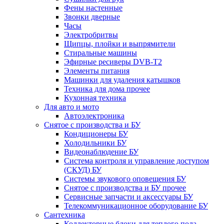
Фены настенные
Звонки дверные
Часы
Электробритвы
Щипцы, плойки и выпрямители
Стиральные машины
Эфирные ресиверы DVB-T2
Элементы питания
Машинки для удаления катышков
Техника для дома прочее
Кухонная техника
Для авто и мото
Автоэлектроника
Снятое с производства и БУ
Кондиционеры БУ
Холодильники БУ
Видеонаблюдение БУ
Система контроля и управление доступом
(СКУД) БУ
Системы звукового оповещения БУ
Снятое с производства и БУ прочее
Сервисные запчасти и аксессуары БУ
Телекоммуникационное оборудование БУ
Сантехника
Коллекторные блоки для теплого пола