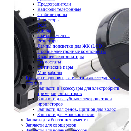
Предохранители
Капсюли телефонные
Стабилитроны
Варисторы
Реле
Диоды
Пьезо элементы
Резисторы
Лампы подсветки для ЖК (LCD)
Прочие электронные компоненты
Кварцевые резонаторы
Термостаты
Оптические пары
Микрофоны
Красота и здоровье, запчасти и аксессуары для
техники
Запчасти и аксессуары для электробритв,
тримеров, эпиляторов
Запчасти для зубных электрощеток и
ирригаторов
Запчасти для фенов, щипцов для волос
Запчасти для молокоотсосов
Запчати для бензоинструмента
Запчасти для овощерезок
Запчасти для водяных насосов