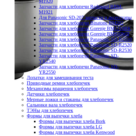
M1920
Запчасти для хлебопечи Redmond RBM-
M1921
Для Panasonic SD-207 запчасти и аксессуары
Запчасти для хлебопечи Binatone BM202
Запчасти для хлебопечи Gorenje BM1210BK
Запчасти для хлебопечи Gorenje BM910WII
Запчасти для хлебопечи Panasonic SD-B2510
Запчасти для хлебопечи Panasonic SD-R2520
Запчасти для хлебопечи Panasonic SD-R2530
Запчасти для хлебопечи Panasonic SD-
YR2540
Запчасти для хлебопечи Panasonic SD-
YR2550
Лопатки для замешивания теста
Приводные ремни хлебопечек
Механизмы вращения хлебопечек
Датчики хлебопечек
Мерные ложки и стаканы для хлебопечек
Сальники вала хлебопечек
ТЭНы для хлебопечек
Формы для выпечки хлеба
Формы для выпечки хлеба Bork
Формы для выпечки хлеба LG
Формы для выпечки хлеба Kenwood