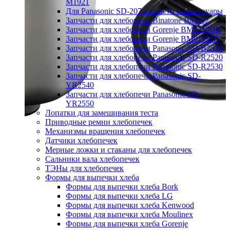
M1921
Для Panasonic SD-207 запчасти и аксессуары
Запчасти для хлебопечи Binatone BM202
Запчасти для хлебопечи Gorenje BM1210BK
Запчасти для хлебопечи Gorenje BM910WII
Запчасти для хлебопечи Panasonic SD-B2510
Запчасти для хлебопечи Panasonic SD-R2520
Запчасти для хлебопечи Panasonic SD-R2530
Запчасти для хлебопечи Panasonic SD-
YR2540
Запчасти для хлебопечи Panasonic SD-
YR2550
Лопатки для замешивания теста
Приводные ремни хлебопечек
Механизмы вращения хлебопечек
Датчики хлебопечек
Мерные ложки и стаканы для хлебопечек
Сальники вала хлебопечек
ТЭНы для хлебопечек
Формы для выпечки хлеба
Формы для выпечки хлеба Bork
Формы для выпечки хлеба LG
Формы для выпечки хлеба Kenwood
Формы для выпечки хлеба Moulinex
Формы для выпечки хлеба Gorenje