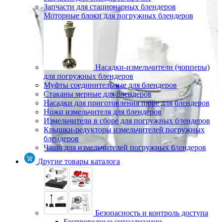
Запчасти для стационарных блендеров
Моторные блоки для погружных блендеров
Насадки-измельчители (чопперы)
для погружных блендеров
Муфты соединительные для блендеров
Стаканы мерные для блендеров
Насадки для приготовления пюре для блендеров
Ножи измельчителя для блендеров
Измельчители в сборе для погружных блендеров
Крышки-редукторы измельчителей погружных
блендеров
Чаши для измельчителей погружных блендеров
Другие товары каталога
Безопасность и контроль доступа
Беспроводные сигнализации