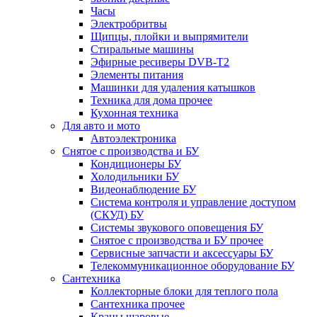
Часы
Электробритвы
Щипцы, плойки и выпрямители
Стиральные машины
Эфирные ресиверы DVB-T2
Элементы питания
Машинки для удаления катышков
Техника для дома прочее
Кухонная техника
Для авто и мото
Автоэлектроника
Снятое с производства и БУ
Кондиционеры БУ
Холодильники БУ
Видеонаблюдение БУ
Система контроля и управление доступом
(СКУД) БУ
Системы звукового оповещения БУ
Снятое с производства и БУ прочее
Сервисные запчасти и аксессуары БУ
Телекоммуникационное оборудование БУ
Сантехника
Коллекторные блоки для теплого пола
Сантехника прочее
Краны шаровые