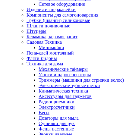
Сетевое оборудование
Изделия из нержавейки
Компоненты для самогоноварения
Трубки (шланги) силиконовые
Шланги поливочные
Штуцеры
Керамика, керамогранит
Садовая Техника
Минимойки
Пена-клей монтажный
Фляги-бидоны
Техника для дома
Механические таймеры
Утюги и парогенераторы
Триммеры (машинки для стрижки волос)
Электрические зубные щетки
Климатическая техника
Аксессуары для гаджетов
Радиоприемники
Электросчетчики
Весы
Дозаторы для мыла
Сушилки для рук
Фены настенные
Звонки дверные