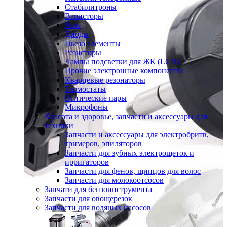
Стабилитроны
Варисторы
Реле
Диоды
Пьезо элементы
Резисторы
Лампы подсветки для ЖК (LCD)
Прочие электронные компоненты
Кварцевые резонаторы
Термостаты
Оптические пары
Микрофоны
Красота и здоровье, запчасти и аксессуары для
техники
Запчасти и аксессуары для электробритв,
тримеров, эпиляторов
Запчасти для зубных электрощеток и
ирригаторов
Запчасти для фенов, щипцов для волос
Запчасти для молокоотсосов
Запчати для бензоинструмента
Запчасти для овощерезок
Запчасти для водяных насосов