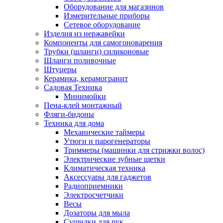
Оборудование для магазинов
Измерительные приборы
Сетевое оборудование
Изделия из нержавейки
Компоненты для самогоноварения
Трубки (шланги) силиконовые
Шланги поливочные
Штуцеры
Керамика, керамогранит
Садовая Техника
Минимойки
Пена-клей монтажный
Фляги-бидоны
Техника для дома
Механические таймеры
Утюги и парогенераторы
Триммеры (машинки для стрижки волос)
Электрические зубные щетки
Климатическая техника
Аксессуары для гаджетов
Радиоприемники
Электросчетчики
Весы
Дозаторы для мыла
Сушилки для рук