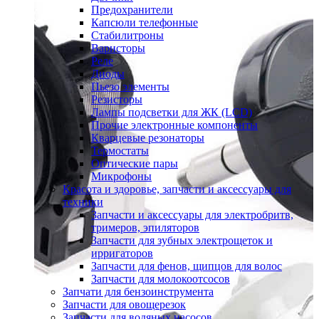
Предохранители
Капсюли телефонные
Стабилитроны
Варисторы
Реле
Диоды
Пьезо элементы
Резисторы
Лампы подсветки для ЖК (LCD)
Прочие электронные компоненты
Кварцевые резонаторы
Термостаты
Оптические пары
Микрофоны
Красота и здоровье, запчасти и аксессуары для
техники
Запчасти и аксессуары для электробритв,
тримеров, эпиляторов
Запчасти для зубных электрощеток и
ирригаторов
Запчасти для фенов, щипцов для волос
Запчасти для молокоотсосов
Запчати для бензоинструмента
Запчасти для овощерезок
Запчасти для водяных насосов