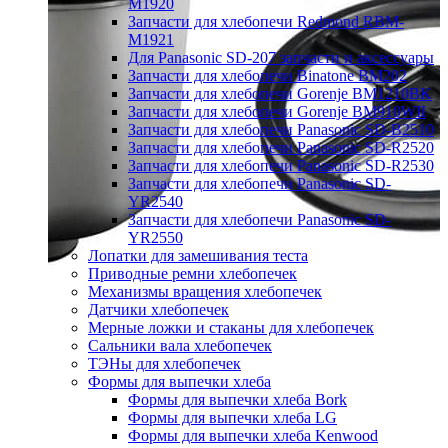
M1920
Запчасти для хлебопечи Redmond RBM-
M1921
Для Panasonic SD-207 запчасти и аксессуары
Запчасти для хлебопечи Binatone BM202
Запчасти для хлебопечи Gorenje BM1210BK
Запчасти для хлебопечи Gorenje BM910WII
Запчасти для хлебопечи Panasonic SD-B2510
Запчасти для хлебопечи Panasonic SD-R2520
Запчасти для хлебопечи Panasonic SD-R2530
Запчасти для хлебопечи Panasonic SD-
YR2540
Запчасти для хлебопечи Panasonic SD-
YR2550
Лопатки для замешивания теста
Приводные ремни хлебопечек
Механизмы вращения хлебопечек
Датчики хлебопечек
Мерные ложки и стаканы для хлебопечек
Сальники вала хлебопечек
ТЭНы для хлебопечек
Формы для выпечки хлеба
Формы для выпечки хлеба Bork
Формы для выпечки хлеба LG
Формы для выпечки хлеба Kenwood