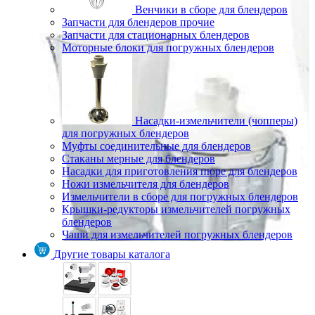
Венчики в сборе для блендеров
Запчасти для блендеров прочие
Запчасти для стационарных блендеров
Моторные блоки для погружных блендеров
Насадки-измельчители (чопперы)
для погружных блендеров
Муфты соединительные для блендеров
Стаканы мерные для блендеров
Насадки для приготовления пюре для блендеров
Ножи измельчителя для блендеров
Измельчители в сборе для погружных блендеров
Крышки-редукторы измельчителей погружных
блендеров
Чаши для измельчителей погружных блендеров
Другие товары каталога