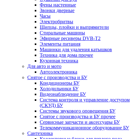
Фены настенные
Звонки дверные
Часы
Электробритвы
Щипцы, плойки и выпрямители
Стиральные машины
Эфирные ресиверы DVB-T2
Элементы питания
Машинки для удаления катышков
Техника для дома прочее
Кухонная техника
Для авто и мото
Автоэлектроника
Снятое с производства и БУ
Кондиционеры БУ
Холодильники БУ
Видеонаблюдение БУ
Система контроля и управление доступом
(СКУД) БУ
Системы звукового оповещения БУ
Снятое с производства и БУ прочее
Сервисные запчасти и аксессуары БУ
Телекоммуникационное оборудование БУ
Сантехника
Коллекторные блоки для теплого пола