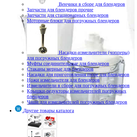
Венчики в сборе для блендеров
Запчасти для блендеров прочие
Запчасти для стационарных блендеров
Моторные блоки для погружных блендеров
Насадки-измельчители (чопперы)
для погружных блендеров
Муфты соединительные для блендеров
Стаканы мерные для блендеров
Насадки для приготовления пюре для блендеров
Ножи измельчителя для блендеров
Измельчители в сборе для погружных блендеров
Крышки-редукторы измельчителей погружных
блендеров
Чаши для измельчителей погружных блендеров
Другие товары каталога