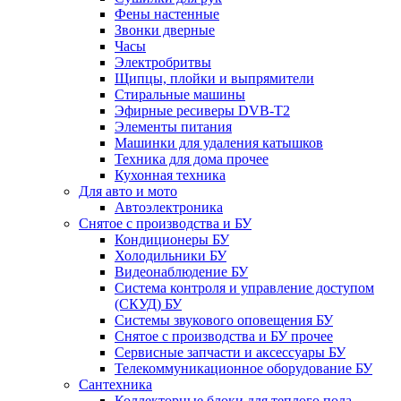
Фены настенные
Звонки дверные
Часы
Электробритвы
Щипцы, плойки и выпрямители
Стиральные машины
Эфирные ресиверы DVB-T2
Элементы питания
Машинки для удаления катышков
Техника для дома прочее
Кухонная техника
Для авто и мото
Автоэлектроника
Снятое с производства и БУ
Кондиционеры БУ
Холодильники БУ
Видеонаблюдение БУ
Система контроля и управление доступом
(СКУД) БУ
Системы звукового оповещения БУ
Снятое с производства и БУ прочее
Сервисные запчасти и аксессуары БУ
Телекоммуникационное оборудование БУ
Сантехника
Коллекторные блоки для теплого пола