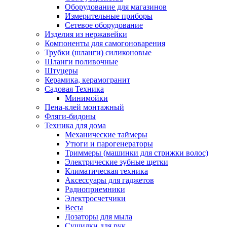
Оборудование для магазинов
Измерительные приборы
Сетевое оборудование
Изделия из нержавейки
Компоненты для самогоноварения
Трубки (шланги) силиконовые
Шланги поливочные
Штуцеры
Керамика, керамогранит
Садовая Техника
Минимойки
Пена-клей монтажный
Фляги-бидоны
Техника для дома
Механические таймеры
Утюги и парогенераторы
Триммеры (машинки для стрижки волос)
Электрические зубные щетки
Климатическая техника
Аксессуары для гаджетов
Радиоприемники
Электросчетчики
Весы
Дозаторы для мыла
Сушилки для рук