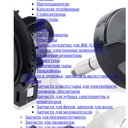
Предохранители
Капсюли телефонные
Стабилитроны
Варисторы
Реле
Диоды
Пьезо элементы
Резисторы
Лампы подсветки для ЖК (LCD)
Прочие электронные компоненты
Кварцевые резонаторы
Термостаты
Оптические пары
Микрофоны
Красота и здоровье, запчасти и аксессуары для
техники
Запчасти и аксессуары для электробритв,
тримеров, эпиляторов
Запчасти для зубных электрощеток и
ирригаторов
Запчасти для фенов, щипцов для волос
Запчасти для молокоотсосов
Запчати для бензоинструмента
Запчасти для овощерезок
Запчасти для водяных насосов