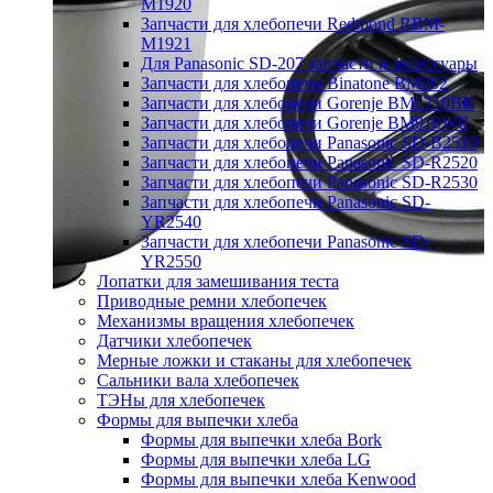
M1920
Запчасти для хлебопечи Redmond RBM-
M1921
Для Panasonic SD-207 запчасти и аксессуары
Запчасти для хлебопечи Binatone BM202
Запчасти для хлебопечи Gorenje BM1210BK
Запчасти для хлебопечи Gorenje BM910WII
Запчасти для хлебопечи Panasonic SD-B2510
Запчасти для хлебопечи Panasonic SD-R2520
Запчасти для хлебопечи Panasonic SD-R2530
Запчасти для хлебопечи Panasonic SD-
YR2540
Запчасти для хлебопечи Panasonic SD-
YR2550
Лопатки для замешивания теста
Приводные ремни хлебопечек
Механизмы вращения хлебопечек
Датчики хлебопечек
Мерные ложки и стаканы для хлебопечек
Сальники вала хлебопечек
ТЭНы для хлебопечек
Формы для выпечки хлеба
Формы для выпечки хлеба Bork
Формы для выпечки хлеба LG
Формы для выпечки хлеба Kenwood