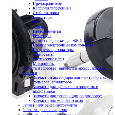
Предохранители
Капсюли телефонные
Стабилитроны
Варисторы
Реле
Диоды
Пьезо элементы
Резисторы
Лампы подсветки для ЖК (LCD)
Прочие электронные компоненты
Кварцевые резонаторы
Термостаты
Оптические пары
Микрофоны
Красота и здоровье, запчасти и аксессуары для
техники
Запчасти и аксессуары для электробритв,
тримеров, эпиляторов
Запчасти для зубных электрощеток и
ирригаторов
Запчасти для фенов, щипцов для волос
Запчасти для молокоотсосов
Запчати для бензоинструмента
Запчасти для овощерезок
Запчасти для водяных насосов