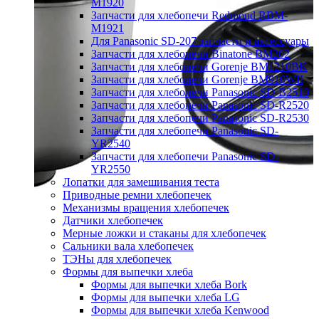
M1920
Запчасти для хлебопечи Redmond RBM-
M1921
Для Panasonic SD-207 запчасти и аксессуары
Запчасти для хлебопечи Binatone BM202
Запчасти для хлебопечи Gorenje BM1210BK
Запчасти для хлебопечи Gorenje BM910WII
Запчасти для хлебопечи Panasonic SD-B2510
Запчасти для хлебопечи Panasonic SD-R2520
Запчасти для хлебопечи Panasonic SD-R2530
Запчасти для хлебопечи Panasonic SD-
YR2540
Запчасти для хлебопечи Panasonic SD-
YR2550
Лопатки для замешивания теста
Приводные ремни хлебопечек
Механизмы вращения хлебопечек
Датчики хлебопечек
Мерные ложки и стаканы для хлебопечек
Сальники вала хлебопечек
ТЭНы для хлебопечек
Формы для выпечки хлеба
Формы для выпечки хлеба Bork
Формы для выпечки хлеба LG
Формы для выпечки хлеба Kenwood