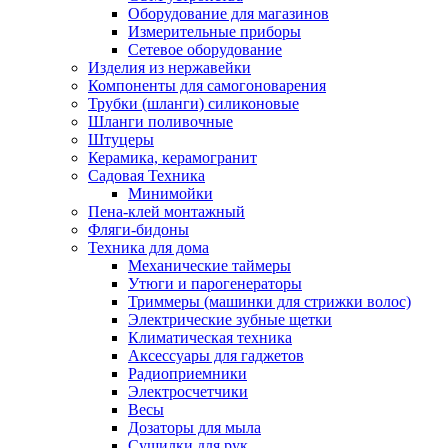
Оборудование для магазинов
Измерительные приборы
Сетевое оборудование
Изделия из нержавейки
Компоненты для самогоноварения
Трубки (шланги) силиконовые
Шланги поливочные
Штуцеры
Керамика, керамогранит
Садовая Техника
Минимойки
Пена-клей монтажный
Фляги-бидоны
Техника для дома
Механические таймеры
Утюги и парогенераторы
Триммеры (машинки для стрижки волос)
Электрические зубные щетки
Климатическая техника
Аксессуары для гаджетов
Радиоприемники
Электросчетчики
Весы
Дозаторы для мыла
Сушилки для рук