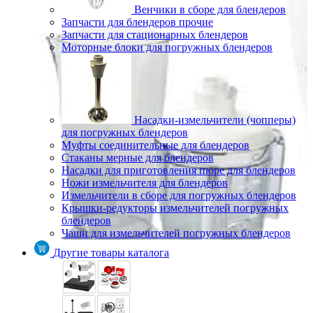
Венчики в сборе для блендеров
Запчасти для блендеров прочие
Запчасти для стационарных блендеров
Моторные блоки для погружных блендеров
Насадки-измельчители (чопперы)
для погружных блендеров
Муфты соединительные для блендеров
Стаканы мерные для блендеров
Насадки для приготовления пюре для блендеров
Ножи измельчителя для блендеров
Измельчители в сборе для погружных блендеров
Крышки-редукторы измельчителей погружных
блендеров
Чаши для измельчителей погружных блендеров
Другие товары каталога