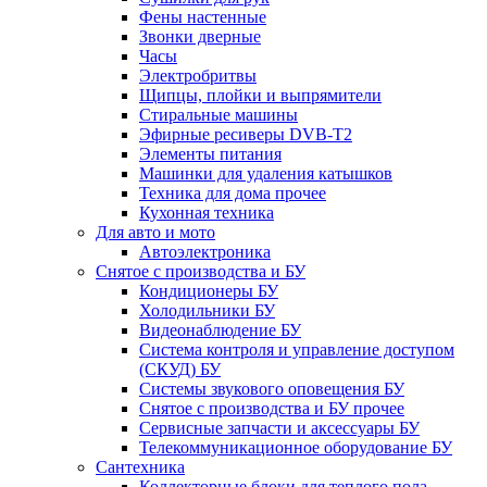
Фены настенные
Звонки дверные
Часы
Электробритвы
Щипцы, плойки и выпрямители
Стиральные машины
Эфирные ресиверы DVB-T2
Элементы питания
Машинки для удаления катышков
Техника для дома прочее
Кухонная техника
Для авто и мото
Автоэлектроника
Снятое с производства и БУ
Кондиционеры БУ
Холодильники БУ
Видеонаблюдение БУ
Система контроля и управление доступом
(СКУД) БУ
Системы звукового оповещения БУ
Снятое с производства и БУ прочее
Сервисные запчасти и аксессуары БУ
Телекоммуникационное оборудование БУ
Сантехника
Коллекторные блоки для теплого пола