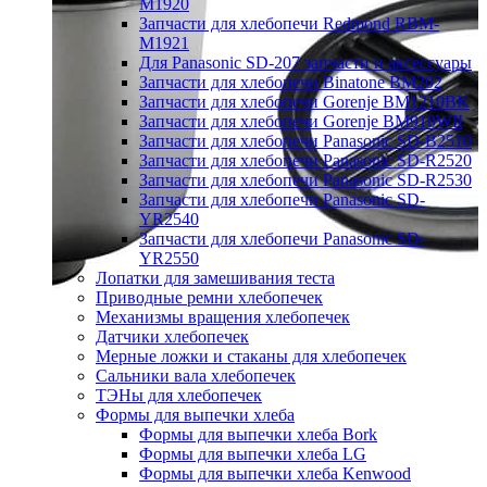
M1920
Запчасти для хлебопечи Redmond RBM-
M1921
Для Panasonic SD-207 запчасти и аксессуары
Запчасти для хлебопечи Binatone BM202
Запчасти для хлебопечи Gorenje BM1210BK
Запчасти для хлебопечи Gorenje BM910WII
Запчасти для хлебопечи Panasonic SD-B2510
Запчасти для хлебопечи Panasonic SD-R2520
Запчасти для хлебопечи Panasonic SD-R2530
Запчасти для хлебопечи Panasonic SD-
YR2540
Запчасти для хлебопечи Panasonic SD-
YR2550
Лопатки для замешивания теста
Приводные ремни хлебопечек
Механизмы вращения хлебопечек
Датчики хлебопечек
Мерные ложки и стаканы для хлебопечек
Сальники вала хлебопечек
ТЭНы для хлебопечек
Формы для выпечки хлеба
Формы для выпечки хлеба Bork
Формы для выпечки хлеба LG
Формы для выпечки хлеба Kenwood