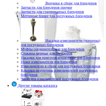
Венчики в сборе для блендеров
Запчасти для блендеров прочие
Запчасти для стационарных блендеров
Моторные блоки для погружных блендеров
Насадки-измельчители (чопперы)
для погружных блендеров
Муфты соединительные для блендеров
Стаканы мерные для блендеров
Насадки для приготовления пюре для блендеров
Ножи измельчителя для блендеров
Измельчители в сборе для погружных блендеров
Крышки-редукторы измельчителей погружных
блендеров
Чаши для измельчителей погружных блендеров
Другие товары каталога