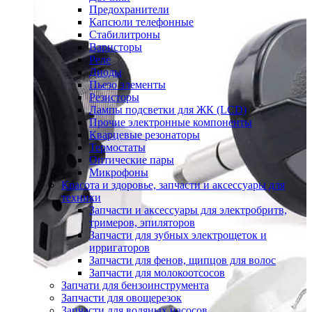
Предохранители
Капсюли телефонные
Стабилитроны
Варисторы
Реле
Диоды
Пьезо элементы
Резисторы
Лампы подсветки для ЖК (LCD)
Прочие электронные компоненты
Кварцевые резонаторы
Термостаты
Оптические пары
Микрофоны
Красота и здоровье, запчасти и аксессуары для
техники
Запчасти и аксессуары для электробритв,
тримеров, эпиляторов
Запчасти для зубных электрощеток и
ирригаторов
Запчасти для фенов, щипцов для волос
Запчасти для молокоотсосов
Запчати для бензоинструмента
Запчасти для овощерезок
Запчасти для водяных насосов