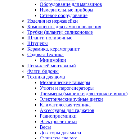
Оборудование для магазинов
Измерительные приборы
Сетевое оборудование
Изделия из нержавейки
Компоненты для самогоноварения
Трубки (шланги) силиконовые
Шланги поливочные
Штуцеры
Керамика, керамогранит
Садовая Техника
Минимойки
Пена-клей монтажный
Фляги-бидоны
Техника для дома
Механические таймеры
Утюги и парогенераторы
Триммеры (машинки для стрижки волос)
Электрические зубные щетки
Климатическая техника
Аксессуары для гаджетов
Радиоприемники
Электросчетчики
Весы
Дозаторы для мыла
Сушилки для рук