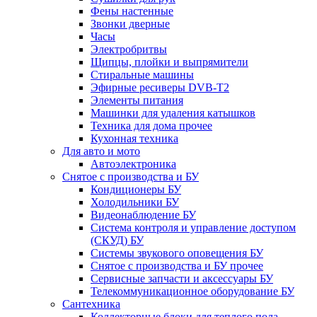
Фены настенные
Звонки дверные
Часы
Электробритвы
Щипцы, плойки и выпрямители
Стиральные машины
Эфирные ресиверы DVB-T2
Элементы питания
Машинки для удаления катышков
Техника для дома прочее
Кухонная техника
Для авто и мото
Автоэлектроника
Снятое с производства и БУ
Кондиционеры БУ
Холодильники БУ
Видеонаблюдение БУ
Система контроля и управление доступом
(СКУД) БУ
Системы звукового оповещения БУ
Снятое с производства и БУ прочее
Сервисные запчасти и аксессуары БУ
Телекоммуникационное оборудование БУ
Сантехника
Коллекторные блоки для теплого пола