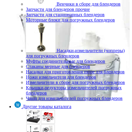
Венчики в сборе для блендеров
Запчасти для блендеров прочие
Запчасти для стационарных блендеров
Моторные блоки для погружных блендеров
Насадки-измельчители (чопперы)
для погружных блендеров
Муфты соединительные для блендеров
Стаканы мерные для блендеров
Насадки для приготовления пюре для блендеров
Ножи измельчителя для блендеров
Измельчители в сборе для погружных блендеров
Крышки-редукторы измельчителей погружных
блендеров
Чаши для измельчителей погружных блендеров
Другие товары каталога