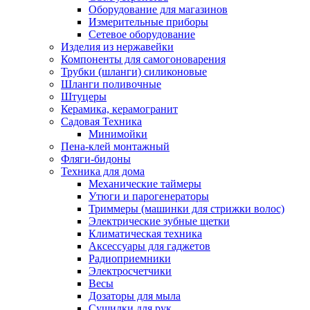
Оборудование для магазинов
Измерительные приборы
Сетевое оборудование
Изделия из нержавейки
Компоненты для самогоноварения
Трубки (шланги) силиконовые
Шланги поливочные
Штуцеры
Керамика, керамогранит
Садовая Техника
Минимойки
Пена-клей монтажный
Фляги-бидоны
Техника для дома
Механические таймеры
Утюги и парогенераторы
Триммеры (машинки для стрижки волос)
Электрические зубные щетки
Климатическая техника
Аксессуары для гаджетов
Радиоприемники
Электросчетчики
Весы
Дозаторы для мыла
Сушилки для рук