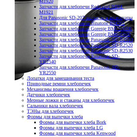
M1920
Запчасти для хлебопечи Redmond RBM-
M1921
Для Panasonic SD-207 запчасти и аксессуары
Запчасти для хлебопечи Binatone BM202
Запчасти для хлебопечи Gorenje BM1210BK
Запчасти для хлебопечи Gorenje BM910WII
Запчасти для хлебопечи Panasonic SD-B2510
Запчасти для хлебопечи Panasonic SD-R2520
Запчасти для хлебопечи Panasonic SD-R2530
Запчасти для хлебопечи Panasonic SD-
YR2540
Запчасти для хлебопечи Panasonic SD-
YR2550
Лопатки для замешивания теста
Приводные ремни хлебопечек
Механизмы вращения хлебопечек
Датчики хлебопечек
Мерные ложки и стаканы для хлебопечек
Сальники вала хлебопечек
ТЭНы для хлебопечек
Формы для выпечки хлеба
Формы для выпечки хлеба Bork
Формы для выпечки хлеба LG
Формы для выпечки хлеба Kenwood