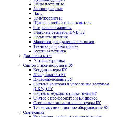
Фены настенные
Звонки дверные
Часы
Электробритвы
Щипцы, плойки и выпрямители
Стиральные машины
Эфирные ресиверы DVB-T2
Элементы питания
Машинки для удаления катышков
Техника для дома прочее
Кухонная техника
Для авто и мото
Автоэлектроника
Снятое с производства и БУ
Кондиционеры БУ
Холодильники БУ
Видеонаблюдение БУ
Система контроля и управление доступом
(СКУД) БУ
Системы звукового оповещения БУ
Снятое с производства и БУ прочее
Сервисные запчасти и аксессуары БУ
Телекоммуникационное оборудование БУ
Сантехника
Коллекторные блоки для теплого пола