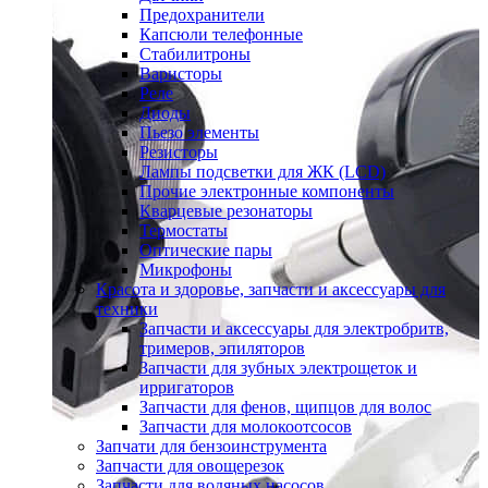
Предохранители
Капсюли телефонные
Стабилитроны
Варисторы
Реле
Диоды
Пьезо элементы
Резисторы
Лампы подсветки для ЖК (LCD)
Прочие электронные компоненты
Кварцевые резонаторы
Термостаты
Оптические пары
Микрофоны
Красота и здоровье, запчасти и аксессуары для
техники
Запчасти и аксессуары для электробритв,
тримеров, эпиляторов
Запчасти для зубных электрощеток и
ирригаторов
Запчасти для фенов, щипцов для волос
Запчасти для молокоотсосов
Запчати для бензоинструмента
Запчасти для овощерезок
Запчасти для водяных насосов