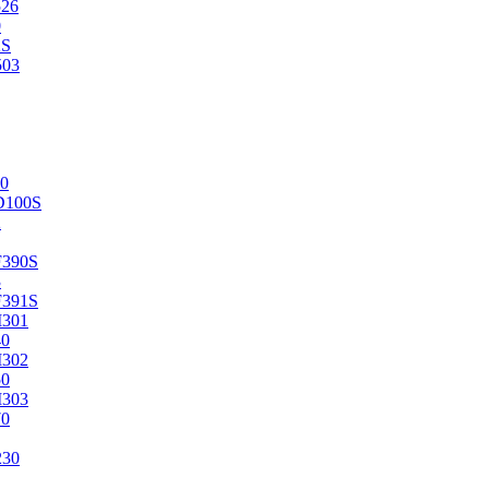
526
0
2S
503
0
D100S
2
F390S
3
F391S
M301
40
M302
50
M303
70
230