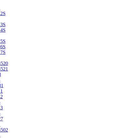
2
22S
23S
24S
25S
26S
27S
4520
4521
3
5
31
51
52
6
53
6
27
1
4502
4