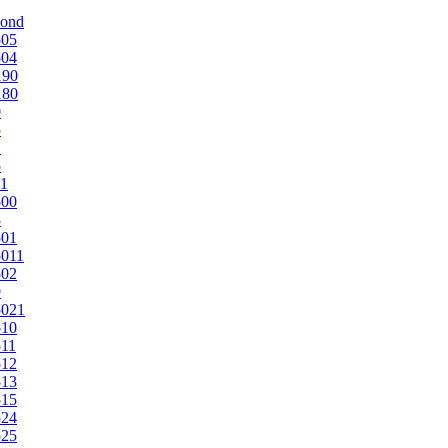
mond
505
504
190
180
0
5
1
5
1
500
3
501
011
502
9
5021
510
11
512
513
515
524
525