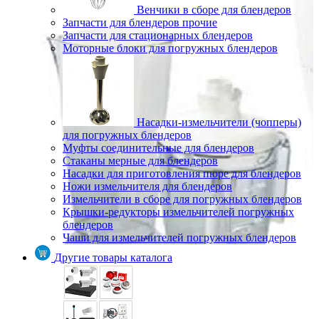
Венчики в сборе для блендеров
Запчасти для блендеров прочие
Запчасти для стационарных блендеров
Моторные блоки для погружных блендеров
Насадки-измельчители (чопперы)
для погружных блендеров
Муфты соединительные для блендеров
Стаканы мерные для блендеров
Насадки для приготовления пюре для блендеров
Ножи измельчителя для блендеров
Измельчители в сборе для погружных блендеров
Крышки-редукторы измельчителей погружных
блендеров
Чаши для измельчителей погружных блендеров
Другие товары каталога