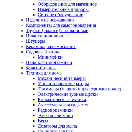
Оборудование для магазинов
Измерительные приборы
Сетевое оборудование
Изделия из нержавейки
Компоненты для самогоноварения
Трубки (шланги) силиконовые
Шланги поливочные
Штуцеры
Керамика, керамогранит
Садовая Техника
Минимойки
Пена-клей монтажный
Фляги-бидоны
Техника для дома
Механические таймеры
Утюги и парогенераторы
Триммеры (машинки для стрижки волос)
Электрические зубные щетки
Климатическая техника
Аксессуары для гаджетов
Радиоприемники
Электросчетчики
Весы
Дозаторы для мыла
Сушилки для рук