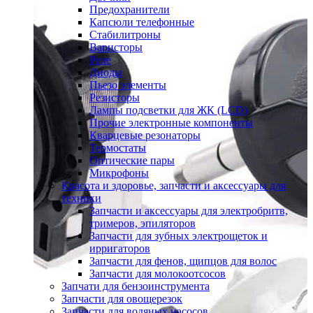
Предохранители
Капсюли телефонные
Стабилитроны
Варисторы
Реле
Диоды
Пьезо элементы
Резисторы
Лампы подсветки для ЖК (LCD)
Прочие электронные компоненты
Кварцевые резонаторы
Термостаты
Оптические пары
Микрофоны
Красота и здоровье, запчасти и аксессуары для
техники
Запчасти и аксессуары для электробритв,
тримеров, эпиляторов
Запчасти для зубных электрощеток и
ирригаторов
Запчасти для фенов, щипцов для волос
Запчасти для молокоотсосов
Запчати для бензоинструмента
Запчасти для овощерезок
Запчасти для водяных насосов