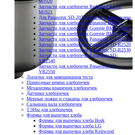
M1920
Запчасти для хлебопечи Redmond RBM-
M1921
Для Panasonic SD-207 запчасти и аксессуары
Запчасти для хлебопечи Binatone BM202
Запчасти для хлебопечи Gorenje BM1210BK
Запчасти для хлебопечи Gorenje BM910WII
Запчасти для хлебопечи Panasonic SD-B2510
Запчасти для хлебопечи Panasonic SD-R2520
Запчасти для хлебопечи Panasonic SD-R2530
Запчасти для хлебопечи Panasonic SD-
YR2540
Запчасти для хлебопечи Panasonic SD-
YR2550
Лопатки для замешивания теста
Приводные ремни хлебопечек
Механизмы вращения хлебопечек
Датчики хлебопечек
Мерные ложки и стаканы для хлебопечек
Сальники вала хлебопечек
ТЭНы для хлебопечек
Формы для выпечки хлеба
Формы для выпечки хлеба Bork
Формы для выпечки хлеба LG
Формы для выпечки хлеба Kenwood