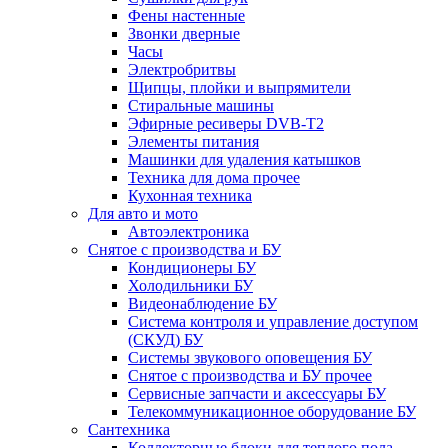
Фены настенные
Звонки дверные
Часы
Электробритвы
Щипцы, плойки и выпрямители
Стиральные машины
Эфирные ресиверы DVB-T2
Элементы питания
Машинки для удаления катышков
Техника для дома прочее
Кухонная техника
Для авто и мото
Автоэлектроника
Снятое с производства и БУ
Кондиционеры БУ
Холодильники БУ
Видеонаблюдение БУ
Система контроля и управление доступом
(СКУД) БУ
Системы звукового оповещения БУ
Снятое с производства и БУ прочее
Сервисные запчасти и аксессуары БУ
Телекоммуникационное оборудование БУ
Сантехника
Коллекторные блоки для теплого пола