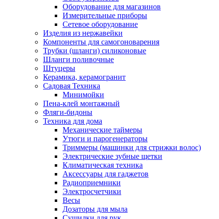
Оборудование для магазинов
Измерительные приборы
Сетевое оборудование
Изделия из нержавейки
Компоненты для самогоноварения
Трубки (шланги) силиконовые
Шланги поливочные
Штуцеры
Керамика, керамогранит
Садовая Техника
Минимойки
Пена-клей монтажный
Фляги-бидоны
Техника для дома
Механические таймеры
Утюги и парогенераторы
Триммеры (машинки для стрижки волос)
Электрические зубные щетки
Климатическая техника
Аксессуары для гаджетов
Радиоприемники
Электросчетчики
Весы
Дозаторы для мыла
Сушилки для рук