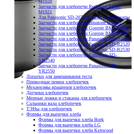
M1920
Запчасти для хлебопечи Redmond RBM-
M1921
Для Panasonic SD-207 запчасти и аксессуары
Запчасти для хлебопечи Binatone BM202
Запчасти для хлебопечи Gorenje BM1210BK
Запчасти для хлебопечи Gorenje BM910WII
Запчасти для хлебопечи Panasonic SD-B2510
Запчасти для хлебопечи Panasonic SD-R2520
Запчасти для хлебопечи Panasonic SD-R2530
Запчасти для хлебопечи Panasonic SD-
YR2540
Запчасти для хлебопечи Panasonic SD-
YR2550
Лопатки для замешивания теста
Приводные ремни хлебопечек
Механизмы вращения хлебопечек
Датчики хлебопечек
Мерные ложки и стаканы для хлебопечек
Сальники вала хлебопечек
ТЭНы для хлебопечек
Формы для выпечки хлеба
Формы для выпечки хлеба Bork
Формы для выпечки хлеба LG
Формы для выпечки хлеба Kenwood