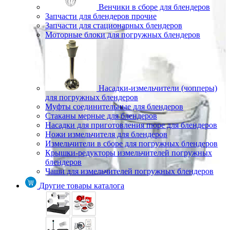
Венчики в сборе для блендеров
Запчасти для блендеров прочие
Запчасти для стационарных блендеров
Моторные блоки для погружных блендеров
Насадки-измельчители (чопперы)
для погружных блендеров
Муфты соединительные для блендеров
Стаканы мерные для блендеров
Насадки для приготовления пюре для блендеров
Ножи измельчителя для блендеров
Измельчители в сборе для погружных блендеров
Крышки-редукторы измельчителей погружных
блендеров
Чаши для измельчителей погружных блендеров
Другие товары каталога