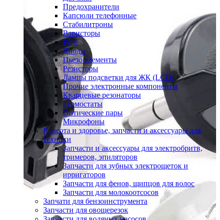
Предохранители
Капсюли телефонные
Стабилитроны
Варисторы
Реле
Диоды
Пьезо элементы
Резисторы
Лампы подсветки для ЖК (LCD)
Прочие электронные компоненты
Кварцевые резонаторы
Термостаты
Оптические пары
Микрофоны
Красота и здоровье, запчасти и аксессуары для
техники
Запчасти и аксессуары для электробритв,
тримеров, эпиляторов
Запчасти для зубных электрощеток и
ирригаторов
Запчасти для фенов, щипцов для волос
Запчасти для молокоотсосов
Запчати для бензоинструмента
Запчасти для овощерезок
Запчасти для водяных насосов