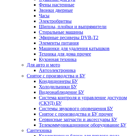
Фены настенные
Звонки дверные
Часы
Электробритвы
Щипцы, плойки и выпрямители
Стиральные машины
Эфирные ресиверы DVB-T2
Элементы питания
Машинки для удаления катышков
Техника для дома прочее
Кухонная техника
Для авто и мото
Автоэлектроника
Снятое с производства и БУ
Кондиционеры БУ
Холодильники БУ
Видеонаблюдение БУ
Система контроля и управление доступом
(СКУД) БУ
Системы звукового оповещения БУ
Снятое с производства и БУ прочее
Сервисные запчасти и аксессуары БУ
Телекоммуникационное оборудование БУ
Сантехника
Коллекторные блоки для теплого пола