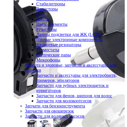
Стабилитроны
Варисторы
Реле
Диоды
Пьезо элементы
Резисторы
Лампы подсветки для ЖК (LCD)
Прочие электронные компоненты
Кварцевые резонаторы
Термостаты
Оптические пары
Микрофоны
Красота и здоровье, запчасти и аксессуары для
техники
Запчасти и аксессуары для электробритв,
тримеров, эпиляторов
Запчасти для зубных электрощеток и
ирригаторов
Запчасти для фенов, щипцов для волос
Запчасти для молокоотсосов
Запчати для бензоинструмента
Запчасти для овощерезок
Запчасти для водяных насосов