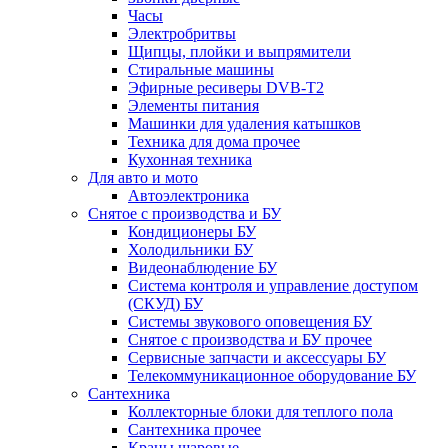
Часы
Электробритвы
Щипцы, плойки и выпрямители
Стиральные машины
Эфирные ресиверы DVB-T2
Элементы питания
Машинки для удаления катышков
Техника для дома прочее
Кухонная техника
Для авто и мото
Автоэлектроника
Снятое с производства и БУ
Кондиционеры БУ
Холодильники БУ
Видеонаблюдение БУ
Система контроля и управление доступом
(СКУД) БУ
Системы звукового оповещения БУ
Снятое с производства и БУ прочее
Сервисные запчасти и аксессуары БУ
Телекоммуникационное оборудование БУ
Сантехника
Коллекторные блоки для теплого пола
Сантехника прочее
Краны шаровые