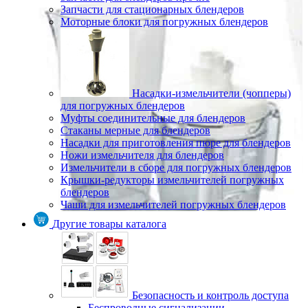
Запчасти для стационарных блендеров
Моторные блоки для погружных блендеров
Насадки-измельчители (чопперы)
для погружных блендеров
Муфты соединительные для блендеров
Стаканы мерные для блендеров
Насадки для приготовления пюре для блендеров
Ножи измельчителя для блендеров
Измельчители в сборе для погружных блендеров
Крышки-редукторы измельчителей погружных
блендеров
Чаши для измельчителей погружных блендеров
Другие товары каталога
Безопасность и контроль доступа
Беспроводные сигнализации