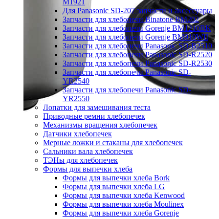
M1921
Для Panasonic SD-207 запчасти и аксессуары
Запчасти для хлебопечи Binatone BM202
Запчасти для хлебопечи Gorenje BM1210BK
Запчасти для хлебопечи Gorenje BM910WII
Запчасти для хлебопечи Panasonic SD-B2510
Запчасти для хлебопечи Panasonic SD-R2520
Запчасти для хлебопечи Panasonic SD-R2530
Запчасти для хлебопечи Panasonic SD-
YR2540
Запчасти для хлебопечи Panasonic SD-
YR2550
Лопатки для замешивания теста
Приводные ремни хлебопечек
Механизмы вращения хлебопечек
Датчики хлебопечек
Мерные ложки и стаканы для хлебопечек
Сальники вала хлебопечек
ТЭНы для хлебопечек
Формы для выпечки хлеба
Формы для выпечки хлеба Bork
Формы для выпечки хлеба LG
Формы для выпечки хлеба Kenwood
Формы для выпечки хлеба Moulinex
Формы для выпечки хлеба Gorenje