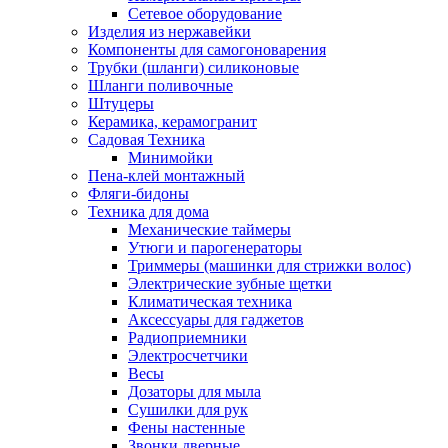
Сетевое оборудование
Изделия из нержавейки
Компоненты для самогоноварения
Трубки (шланги) силиконовые
Шланги поливочные
Штуцеры
Керамика, керамогранит
Садовая Техника
Минимойки
Пена-клей монтажный
Фляги-бидоны
Техника для дома
Механические таймеры
Утюги и парогенераторы
Триммеры (машинки для стрижки волос)
Электрические зубные щетки
Климатическая техника
Аксессуары для гаджетов
Радиоприемники
Электросчетчики
Весы
Дозаторы для мыла
Сушилки для рук
Фены настенные
Звонки дверные