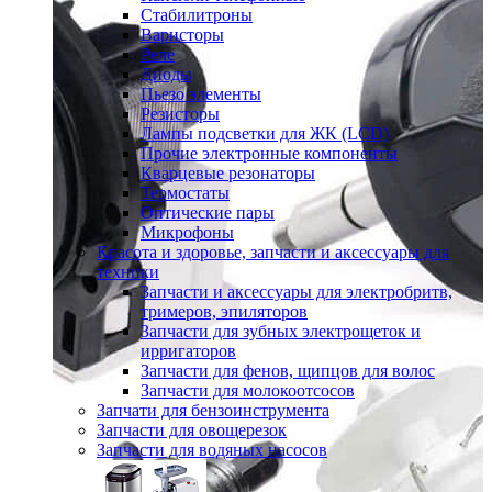
Стабилитроны
Варисторы
Реле
Диоды
Пьезо элементы
Резисторы
Лампы подсветки для ЖК (LCD)
Прочие электронные компоненты
Кварцевые резонаторы
Термостаты
Оптические пары
Микрофоны
Красота и здоровье, запчасти и аксессуары для
техники
Запчасти и аксессуары для электробритв,
тримеров, эпиляторов
Запчасти для зубных электрощеток и
ирригаторов
Запчасти для фенов, щипцов для волос
Запчасти для молокоотсосов
Запчати для бензоинструмента
Запчасти для овощерезок
Запчасти для водяных насосов