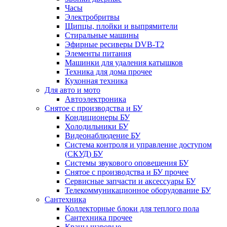
Часы
Электробритвы
Щипцы, плойки и выпрямители
Стиральные машины
Эфирные ресиверы DVB-T2
Элементы питания
Машинки для удаления катышков
Техника для дома прочее
Кухонная техника
Для авто и мото
Автоэлектроника
Снятое с производства и БУ
Кондиционеры БУ
Холодильники БУ
Видеонаблюдение БУ
Система контроля и управление доступом
(СКУД) БУ
Системы звукового оповещения БУ
Снятое с производства и БУ прочее
Сервисные запчасти и аксессуары БУ
Телекоммуникационное оборудование БУ
Сантехника
Коллекторные блоки для теплого пола
Сантехника прочее
Краны шаровые