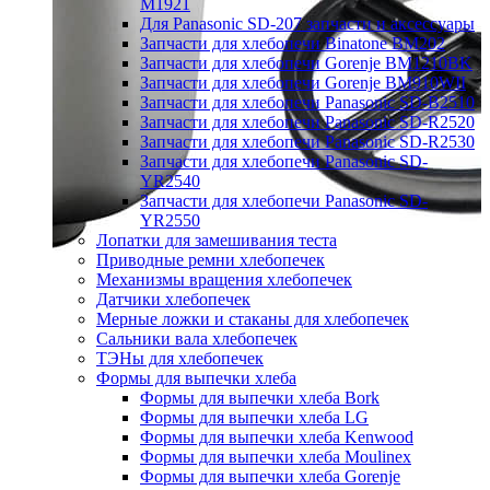
M1921
Для Panasonic SD-207 запчасти и аксессуары
Запчасти для хлебопечи Binatone BM202
Запчасти для хлебопечи Gorenje BM1210BK
Запчасти для хлебопечи Gorenje BM910WII
Запчасти для хлебопечи Panasonic SD-B2510
Запчасти для хлебопечи Panasonic SD-R2520
Запчасти для хлебопечи Panasonic SD-R2530
Запчасти для хлебопечи Panasonic SD-
YR2540
Запчасти для хлебопечи Panasonic SD-
YR2550
Лопатки для замешивания теста
Приводные ремни хлебопечек
Механизмы вращения хлебопечек
Датчики хлебопечек
Мерные ложки и стаканы для хлебопечек
Сальники вала хлебопечек
ТЭНы для хлебопечек
Формы для выпечки хлеба
Формы для выпечки хлеба Bork
Формы для выпечки хлеба LG
Формы для выпечки хлеба Kenwood
Формы для выпечки хлеба Moulinex
Формы для выпечки хлеба Gorenje