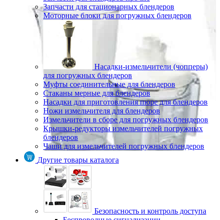
Запчасти для стационарных блендеров
Моторные блоки для погружных блендеров
Насадки-измельчители (чопперы)
для погружных блендеров
Муфты соединительные для блендеров
Стаканы мерные для блендеров
Насадки для приготовления пюре для блендеров
Ножи измельчителя для блендеров
Измельчители в сборе для погружных блендеров
Крышки-редукторы измельчителей погружных
блендеров
Чаши для измельчителей погружных блендеров
Другие товары каталога
Безопасность и контроль доступа
Беспроводные сигнализации