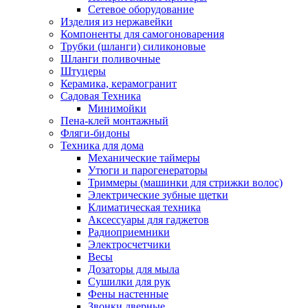
Сетевое оборудование
Изделия из нержавейки
Компоненты для самогоноварения
Трубки (шланги) силиконовые
Шланги поливочные
Штуцеры
Керамика, керамогранит
Садовая Техника
Минимойки
Пена-клей монтажный
Фляги-бидоны
Техника для дома
Механические таймеры
Утюги и парогенераторы
Триммеры (машинки для стрижки волос)
Электрические зубные щетки
Климатическая техника
Аксессуары для гаджетов
Радиоприемники
Электросчетчики
Весы
Дозаторы для мыла
Сушилки для рук
Фены настенные
Звонки дверные