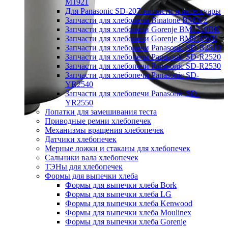
M1921
Для Panasonic SD-207 запчасти и аксессуары
Запчасти для хлебопечи Binatone BM202
Запчасти для хлебопечи Gorenje BM1210BK
Запчасти для хлебопечи Gorenje BM910WII
Запчасти для хлебопечи Panasonic SD-B2510
Запчасти для хлебопечи Panasonic SD-R2520
Запчасти для хлебопечи Panasonic SD-R2530
Запчасти для хлебопечи Panasonic SD-
YR2540
Запчасти для хлебопечи Panasonic SD-
YR2550
Лопатки для замешивания теста
Приводные ремни хлебопечек
Механизмы вращения хлебопечек
Датчики хлебопечек
Мерные ложки и стаканы для хлебопечек
Сальники вала хлебопечек
ТЭНы для хлебопечек
Формы для выпечки хлеба
Формы для выпечки хлеба Bork
Формы для выпечки хлеба LG
Формы для выпечки хлеба Kenwood
Формы для выпечки хлеба Moulinex
Формы для выпечки хлеба Gorenje