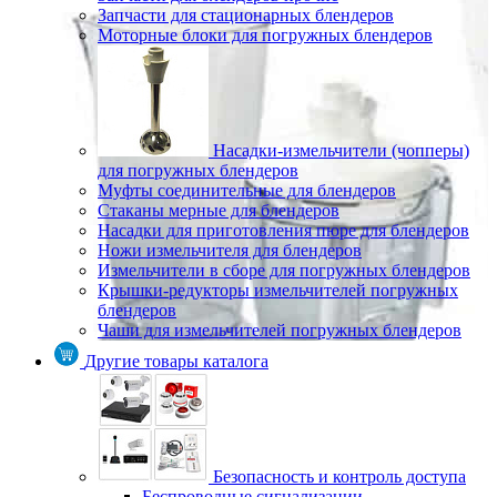
Запчасти для стационарных блендеров
Моторные блоки для погружных блендеров
Насадки-измельчители (чопперы)
для погружных блендеров
Муфты соединительные для блендеров
Стаканы мерные для блендеров
Насадки для приготовления пюре для блендеров
Ножи измельчителя для блендеров
Измельчители в сборе для погружных блендеров
Крышки-редукторы измельчителей погружных
блендеров
Чаши для измельчителей погружных блендеров
Другие товары каталога
Безопасность и контроль доступа
Беспроводные сигнализации