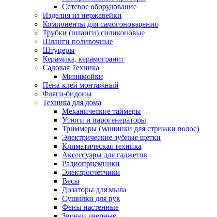
Сетевое оборудование
Изделия из нержавейки
Компоненты для самогоноварения
Трубки (шланги) силиконовые
Шланги поливочные
Штуцеры
Керамика, керамогранит
Садовая Техника
Минимойки
Пена-клей монтажный
Фляги-бидоны
Техника для дома
Механические таймеры
Утюги и парогенераторы
Триммеры (машинки для стрижки волос)
Электрические зубные щетки
Климатическая техника
Аксессуары для гаджетов
Радиоприемники
Электросчетчики
Весы
Дозаторы для мыла
Сушилки для рук
Фены настенные
Звонки дверные