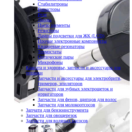
Стабилитроны
Варисторы
Реле
Диоды
Пьезо элементы
Резисторы
Лампы подсветки для ЖК (LCD)
Прочие электронные компоненты
Кварцевые резонаторы
Термостаты
Оптические пары
Микрофоны
Красота и здоровье, запчасти и аксессуары для
техники
Запчасти и аксессуары для электробритв,
тримеров, эпиляторов
Запчасти для зубных электрощеток и
ирригаторов
Запчасти для фенов, щипцов для волос
Запчасти для молокоотсосов
Запчати для бензоинструмента
Запчасти для овощерезок
Запчасти для водяных насосов