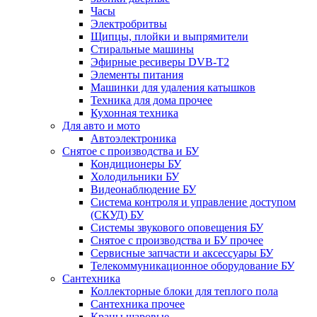
Часы
Электробритвы
Щипцы, плойки и выпрямители
Стиральные машины
Эфирные ресиверы DVB-T2
Элементы питания
Машинки для удаления катышков
Техника для дома прочее
Кухонная техника
Для авто и мото
Автоэлектроника
Снятое с производства и БУ
Кондиционеры БУ
Холодильники БУ
Видеонаблюдение БУ
Система контроля и управление доступом
(СКУД) БУ
Системы звукового оповещения БУ
Снятое с производства и БУ прочее
Сервисные запчасти и аксессуары БУ
Телекоммуникационное оборудование БУ
Сантехника
Коллекторные блоки для теплого пола
Сантехника прочее
Краны шаровые