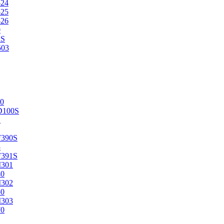
524
525
526
0
2S
503
0
D100S
2
F390S
3
F391S
M301
40
M302
50
M303
70