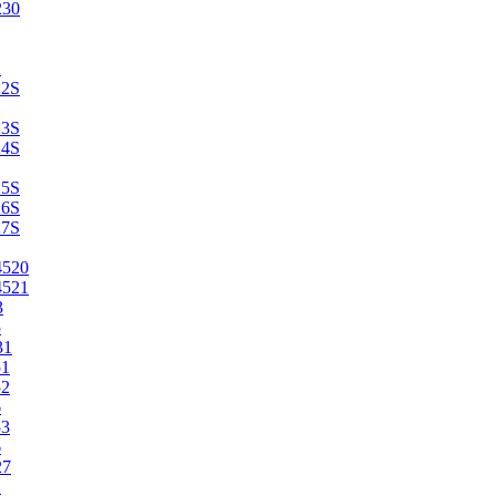
230
2
22S
23S
24S
25S
26S
27S
4520
4521
3
5
31
51
52
6
53
6
27
1