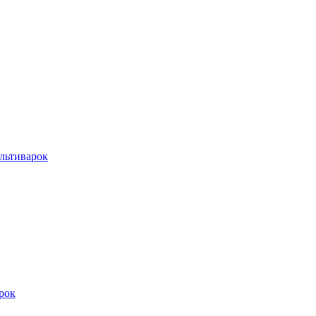
льтиварок
рок