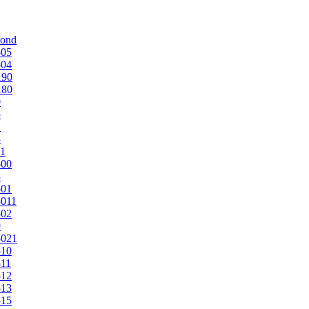
mond
505
504
190
180
0
5
1
5
1
500
3
501
011
502
9
5021
510
11
512
513
515