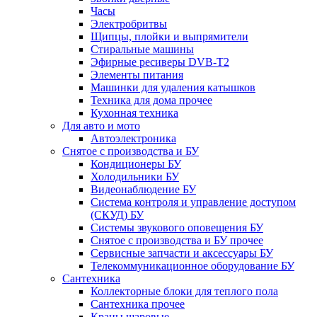
Часы
Электробритвы
Щипцы, плойки и выпрямители
Стиральные машины
Эфирные ресиверы DVB-T2
Элементы питания
Машинки для удаления катышков
Техника для дома прочее
Кухонная техника
Для авто и мото
Автоэлектроника
Снятое с производства и БУ
Кондиционеры БУ
Холодильники БУ
Видеонаблюдение БУ
Система контроля и управление доступом
(СКУД) БУ
Системы звукового оповещения БУ
Снятое с производства и БУ прочее
Сервисные запчасти и аксессуары БУ
Телекоммуникационное оборудование БУ
Сантехника
Коллекторные блоки для теплого пола
Сантехника прочее
Краны шаровые