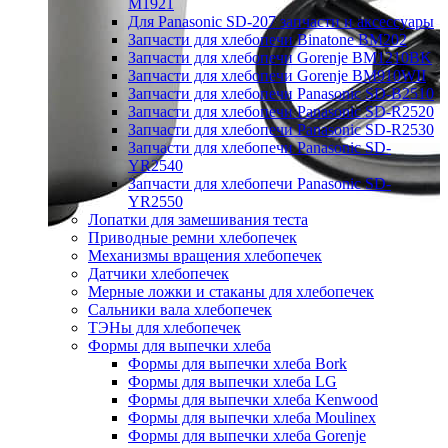
M1921
Для Panasonic SD-207 запчасти и аксессуары
Запчасти для хлебопечи Binatone BM202
Запчасти для хлебопечи Gorenje BM1210BK
Запчасти для хлебопечи Gorenje BM910WII
Запчасти для хлебопечи Panasonic SD-B2510
Запчасти для хлебопечи Panasonic SD-R2520
Запчасти для хлебопечи Panasonic SD-R2530
Запчасти для хлебопечи Panasonic SD-
YR2540
Запчасти для хлебопечи Panasonic SD-
YR2550
Лопатки для замешивания теста
Приводные ремни хлебопечек
Механизмы вращения хлебопечек
Датчики хлебопечек
Мерные ложки и стаканы для хлебопечек
Сальники вала хлебопечек
ТЭНы для хлебопечек
Формы для выпечки хлеба
Формы для выпечки хлеба Bork
Формы для выпечки хлеба LG
Формы для выпечки хлеба Kenwood
Формы для выпечки хлеба Moulinex
Формы для выпечки хлеба Gorenje