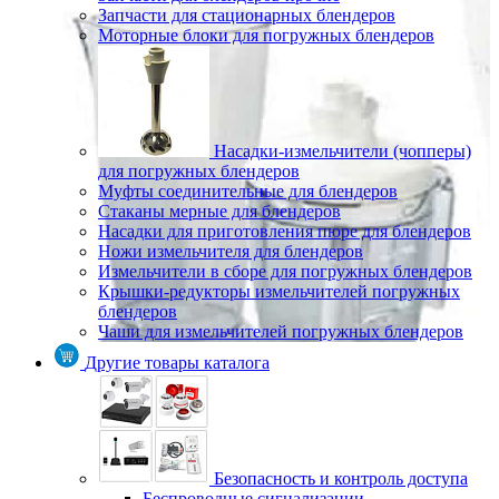
Запчасти для стационарных блендеров
Моторные блоки для погружных блендеров
Насадки-измельчители (чопперы)
для погружных блендеров
Муфты соединительные для блендеров
Стаканы мерные для блендеров
Насадки для приготовления пюре для блендеров
Ножи измельчителя для блендеров
Измельчители в сборе для погружных блендеров
Крышки-редукторы измельчителей погружных
блендеров
Чаши для измельчителей погружных блендеров
Другие товары каталога
Безопасность и контроль доступа
Беспроводные сигнализации