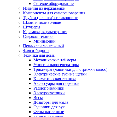
Сетевое оборудование
Изделия из нержавейки
Компоненты для самогоноварения
Трубки (шланги) силиконовые
Шланги поливочные
Штуцеры
Керамика, керамогранит
Садовая Техника
Минимойки
Пена-клей монтажный
Фляги-бидоны
Техника для дома
Механические таймеры
Утюги и парогенераторы
Триммеры (машинки для стрижки волос)
Электрические зубные щетки
Климатическая техника
Аксессуары для гаджетов
Радиоприемники
Электросчетчики
Весы
Дозаторы для мыла
Сушилки для рук
Фены настенные
Звонки дверные