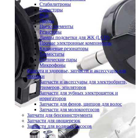
Стабилитроны
Варисторы
Реле
Диоды
Пьезо элементы
Резисторы
Лампы подсветки для ЖК (LCD)
Прочие электронные компоненты
Кварцевые резонаторы
Термостаты
Оптические пары
Микрофоны
Красота и здоровье, запчасти и аксессуары для
техники
Запчасти и аксессуары для электробритв,
тримеров, эпиляторов
Запчасти для зубных электрощеток и
ирригаторов
Запчасти для фенов, щипцов для волос
Запчасти для молокоотсосов
Запчати для бензоинструмента
Запчасти для овощерезок
Запчасти для водяных насосов