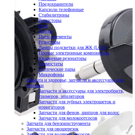
Предохранители
Капсюли телефонные
Стабилитроны
Варисторы
Реле
Диоды
Пьезо элементы
Резисторы
Лампы подсветки для ЖК (LCD)
Прочие электронные компоненты
Кварцевые резонаторы
Термостаты
Оптические пары
Микрофоны
Красота и здоровье, запчасти и аксессуары для
техники
Запчасти и аксессуары для электробритв,
тримеров, эпиляторов
Запчасти для зубных электрощеток и
ирригаторов
Запчасти для фенов, щипцов для волос
Запчасти для молокоотсосов
Запчати для бензоинструмента
Запчасти для овощерезок
Запчасти для водяных насосов