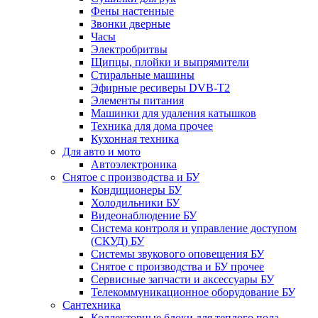
Фены настенные
Звонки дверные
Часы
Электробритвы
Щипцы, плойки и выпрямители
Стиральные машины
Эфирные ресиверы DVB-T2
Элементы питания
Машинки для удаления катышков
Техника для дома прочее
Кухонная техника
Для авто и мото
Автоэлектроника
Снятое с производства и БУ
Кондиционеры БУ
Холодильники БУ
Видеонаблюдение БУ
Система контроля и управление доступом
(СКУД) БУ
Системы звукового оповещения БУ
Снятое с производства и БУ прочее
Сервисные запчасти и аксессуары БУ
Телекоммуникационное оборудование БУ
Сантехника
Коллекторные блоки для теплого пола