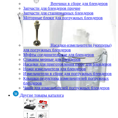
Венчики в сборе для блендеров
Запчасти для блендеров прочие
Запчасти для стационарных блендеров
Моторные блоки для погружных блендеров
Насадки-измельчители (чопперы)
для погружных блендеров
Муфты соединительные для блендеров
Стаканы мерные для блендеров
Насадки для приготовления пюре для блендеров
Ножи измельчителя для блендеров
Измельчители в сборе для погружных блендеров
Крышки-редукторы измельчителей погружных
блендеров
Чаши для измельчителей погружных блендеров
Другие товары каталога