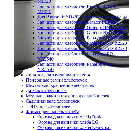
M1920
Запчасти для хлебопечи Redmond RBM-
M1921
Для Panasonic SD-207 запчасти и аксессуары
Запчасти для хлебопечи Binatone BM202
Запчасти для хлебопечи Gorenje BM1210BK
Запчасти для хлебопечи Gorenje BM910WII
Запчасти для хлебопечи Panasonic SD-B2510
Запчасти для хлебопечи Panasonic SD-R2520
Запчасти для хлебопечи Panasonic SD-R2530
Запчасти для хлебопечи Panasonic SD-
YR2540
Запчасти для хлебопечи Panasonic SD-
YR2550
Лопатки для замешивания теста
Приводные ремни хлебопечек
Механизмы вращения хлебопечек
Датчики хлебопечек
Мерные ложки и стаканы для хлебопечек
Сальники вала хлебопечек
ТЭНы для хлебопечек
Формы для выпечки хлеба
Формы для выпечки хлеба Bork
Формы для выпечки хлеба LG
Формы для выпечки хлеба Kenwood