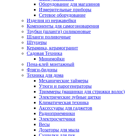
Оборудование для магазинов
Измерительные приборы
Сетевое оборудование
Изделия из нержавейки
Компоненты для самогоноварения
Трубки (шланги) силиконовые
Шланги поливочные
Штуцеры
Керамика, керамогранит
Садовая Техника
Минимойки
Пена-клей монтажный
Фляги-бидоны
Техника для дома
Механические таймеры
Утюги и парогенераторы
Триммеры (машинки для стрижки волос)
Электрические зубные щетки
Климатическая техника
Аксессуары для гаджетов
Радиоприемники
Электросчетчики
Весы
Дозаторы для мыла
Сушилки для рук