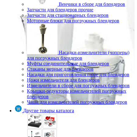
Венчики в сборе для блендеров
Запчасти для блендеров прочие
Запчасти для стационарных блендеров
Моторные блоки для погружных блендеров
Насадки-измельчители (чопперы)
для погружных блендеров
Муфты соединительные для блендеров
Стаканы мерные для блендеров
Насадки для приготовления пюре для блендеров
Ножи измельчителя для блендеров
Измельчители в сборе для погружных блендеров
Крышки-редукторы измельчителей погружных
блендеров
Чаши для измельчителей погружных блендеров
Другие товары каталога