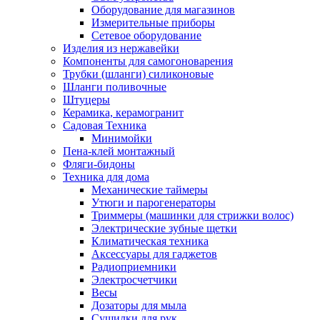
Оборудование для магазинов
Измерительные приборы
Сетевое оборудование
Изделия из нержавейки
Компоненты для самогоноварения
Трубки (шланги) силиконовые
Шланги поливочные
Штуцеры
Керамика, керамогранит
Садовая Техника
Минимойки
Пена-клей монтажный
Фляги-бидоны
Техника для дома
Механические таймеры
Утюги и парогенераторы
Триммеры (машинки для стрижки волос)
Электрические зубные щетки
Климатическая техника
Аксессуары для гаджетов
Радиоприемники
Электросчетчики
Весы
Дозаторы для мыла
Сушилки для рук