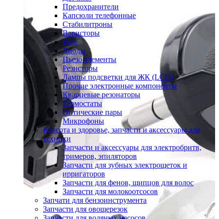
Предохранители
Капсюли телефонные
Стабилитроны
Варисторы
Реле
Диоды
Пьезо элементы
Резисторы
Лампы подсветки для ЖК (LCD)
Прочие электронные компоненты
Кварцевые резонаторы
Термостаты
Оптические пары
Микрофоны
Красота и здоровье, запчасти и аксессуары для
техники
Запчасти и аксессуары для электробритв,
тримеров, эпиляторов
Запчасти для зубных электрощеток и
ирригаторов
Запчасти для фенов, щипцов для волос
Запчасти для молокоотсосов
Запчати для бензоинструмента
Запчасти для овощерезок
Запчасти для водяных насосов