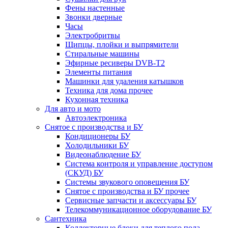
Фены настенные
Звонки дверные
Часы
Электробритвы
Щипцы, плойки и выпрямители
Стиральные машины
Эфирные ресиверы DVB-T2
Элементы питания
Машинки для удаления катышков
Техника для дома прочее
Кухонная техника
Для авто и мото
Автоэлектроника
Снятое с производства и БУ
Кондиционеры БУ
Холодильники БУ
Видеонаблюдение БУ
Система контроля и управление доступом
(СКУД) БУ
Системы звукового оповещения БУ
Снятое с производства и БУ прочее
Сервисные запчасти и аксессуары БУ
Телекоммуникационное оборудование БУ
Сантехника
Коллекторные блоки для теплого пола