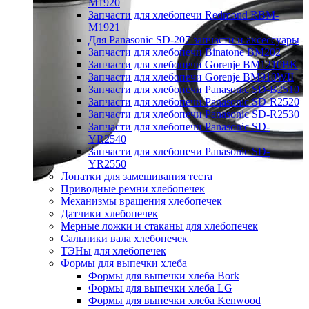
M1920
Запчасти для хлебопечи Redmond RBM-
M1921
Для Panasonic SD-207 запчасти и аксессуары
Запчасти для хлебопечи Binatone BM202
Запчасти для хлебопечи Gorenje BM1210BK
Запчасти для хлебопечи Gorenje BM910WII
Запчасти для хлебопечи Panasonic SD-B2510
Запчасти для хлебопечи Panasonic SD-R2520
Запчасти для хлебопечи Panasonic SD-R2530
Запчасти для хлебопечи Panasonic SD-
YR2540
Запчасти для хлебопечи Panasonic SD-
YR2550
Лопатки для замешивания теста
Приводные ремни хлебопечек
Механизмы вращения хлебопечек
Датчики хлебопечек
Мерные ложки и стаканы для хлебопечек
Сальники вала хлебопечек
ТЭНы для хлебопечек
Формы для выпечки хлеба
Формы для выпечки хлеба Bork
Формы для выпечки хлеба LG
Формы для выпечки хлеба Kenwood