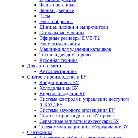
Фены настенные
Звонки дверные
Часы
Электробритвы
Щипцы, плойки и выпрямители
Стиральные машины
Эфирные ресиверы DVB-T2
Элементы питания
Машинки для удаления катышков
Техника для дома прочее
Кухонная техника
Для авто и мото
Автоэлектроника
Снятое с производства и БУ
Кондиционеры БУ
Холодильники БУ
Видеонаблюдение БУ
Система контроля и управление доступом
(СКУД) БУ
Системы звукового оповещения БУ
Снятое с производства и БУ прочее
Сервисные запчасти и аксессуары БУ
Телекоммуникационное оборудование БУ
Сантехника
Коллекторные блоки для теплого пола