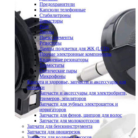
Предохранители
Капсюли телефонные
Стабилитроны
Варисторы
Реле
Диоды
Пьезо элементы
Резисторы
Лампы подсветки для ЖК (LCD)
Прочие электронные компоненты
Кварцевые резонаторы
Термостаты
Оптические пары
Микрофоны
Красота и здоровье, запчасти и аксессуары для
техники
Запчасти и аксессуары для электробритв,
тримеров, эпиляторов
Запчасти для зубных электрощеток и
ирригаторов
Запчасти для фенов, щипцов для волос
Запчасти для молокоотсосов
Запчати для бензоинструмента
Запчасти для овощерезок
Запчасти для водяных насосов