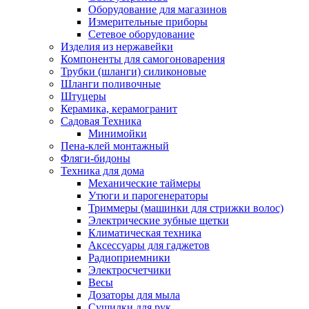
Оборудование для магазинов
Измерительные приборы
Сетевое оборудование
Изделия из нержавейки
Компоненты для самогоноварения
Трубки (шланги) силиконовые
Шланги поливочные
Штуцеры
Керамика, керамогранит
Садовая Техника
Минимойки
Пена-клей монтажный
Фляги-бидоны
Техника для дома
Механические таймеры
Утюги и парогенераторы
Триммеры (машинки для стрижки волос)
Электрические зубные щетки
Климатическая техника
Аксессуары для гаджетов
Радиоприемники
Электросчетчики
Весы
Дозаторы для мыла
Сушилки для рук