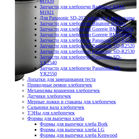
M1920
Запчасти для хлебопечи Redmond RBM-
M1921
Для Panasonic SD-207 запчасти и аксессуары
Запчасти для хлебопечи Binatone BM202
Запчасти для хлебопечи Gorenje BM1210BK
Запчасти для хлебопечи Gorenje BM910WII
Запчасти для хлебопечи Panasonic SD-B2510
Запчасти для хлебопечи Panasonic SD-R2520
Запчасти для хлебопечи Panasonic SD-R2530
Запчасти для хлебопечи Panasonic SD-
YR2540
Запчасти для хлебопечи Panasonic SD-
YR2550
Лопатки для замешивания теста
Приводные ремни хлебопечек
Механизмы вращения хлебопечек
Датчики хлебопечек
Мерные ложки и стаканы для хлебопечек
Сальники вала хлебопечек
ТЭНы для хлебопечек
Формы для выпечки хлеба
Формы для выпечки хлеба Bork
Формы для выпечки хлеба LG
Формы для выпечки хлеба Kenwood