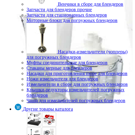
Венчики в сборе для блендеров
Запчасти для блендеров прочие
Запчасти для стационарных блендеров
Моторные блоки для погружных блендеров
Насадки-измельчители (чопперы)
для погружных блендеров
Муфты соединительные для блендеров
Стаканы мерные для блендеров
Насадки для приготовления пюре для блендеров
Ножи измельчителя для блендеров
Измельчители в сборе для погружных блендеров
Крышки-редукторы измельчителей погружных
блендеров
Чаши для измельчителей погружных блендеров
Другие товары каталога