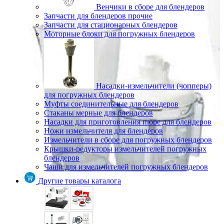
Венчики в сборе для блендеров
Запчасти для блендеров прочие
Запчасти для стационарных блендеров
Моторные блоки для погружных блендеров
Насадки-измельчители (чопперы)
для погружных блендеров
Муфты соединительные для блендеров
Стаканы мерные для блендеров
Насадки для приготовления пюре для блендеров
Ножи измельчителя для блендеров
Измельчители в сборе для погружных блендеров
Крышки-редукторы измельчителей погружных
блендеров
Чаши для измельчителей погружных блендеров
Другие товары каталога