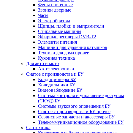
Фены настенные
Звонки дверные
Часы
Электробритвы
Щипцы, плойки и выпрямители
Стиральные машины
Эфирные ресиверы DVB-T2
Элементы питания
Машинки для удаления катышков
Техника для дома прочее
Кухонная техника
Для авто и мото
Автоэлектроника
Снятое с производства и БУ
Кондиционеры БУ
Холодильники БУ
Видеонаблюдение БУ
Система контроля и управление доступом
(СКУД) БУ
Системы звукового оповещения БУ
Снятое с производства и БУ прочее
Сервисные запчасти и аксессуары БУ
Телекоммуникационное оборудование БУ
Сантехника
Коллекторные блоки для теплого пола