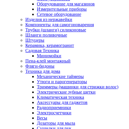
Оборудование для магазинов
Измерительные приборы
Сетевое оборудование
Изделия из нержавейки
Компоненты для самогоноварения
Трубки (шланги) силиконовые
Шланги поливочные
Штуцеры
Керамика, керамогранит
Садовая Техника
Минимойки
Пена-клей монтажный
Фляги-бидоны
Техника для дома
Механические таймеры
Утюги и парогенераторы
Триммеры (машинки для стрижки волос)
Электрические зубные щетки
Климатическая техника
Аксессуары для гаджетов
Радиоприемники
Электросчетчики
Весы
Дозаторы для мыла
Сушилки для рук