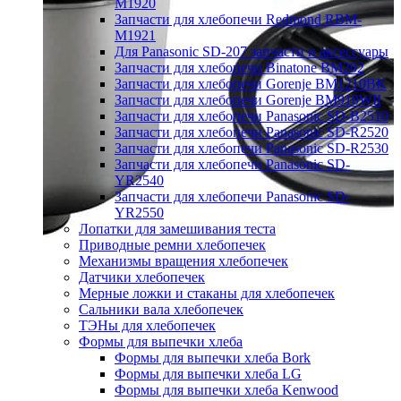
M1920
Запчасти для хлебопечи Redmond RBM-
M1921
Для Panasonic SD-207 запчасти и аксессуары
Запчасти для хлебопечи Binatone BM202
Запчасти для хлебопечи Gorenje BM1210BK
Запчасти для хлебопечи Gorenje BM910WII
Запчасти для хлебопечи Panasonic SD-B2510
Запчасти для хлебопечи Panasonic SD-R2520
Запчасти для хлебопечи Panasonic SD-R2530
Запчасти для хлебопечи Panasonic SD-
YR2540
Запчасти для хлебопечи Panasonic SD-
YR2550
Лопатки для замешивания теста
Приводные ремни хлебопечек
Механизмы вращения хлебопечек
Датчики хлебопечек
Мерные ложки и стаканы для хлебопечек
Сальники вала хлебопечек
ТЭНы для хлебопечек
Формы для выпечки хлеба
Формы для выпечки хлеба Bork
Формы для выпечки хлеба LG
Формы для выпечки хлеба Kenwood