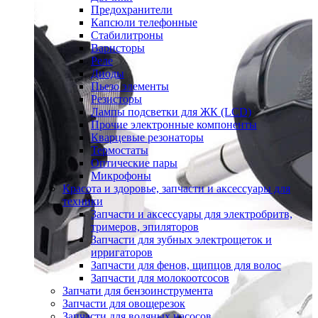
Предохранители
Капсюли телефонные
Стабилитроны
Варисторы
Реле
Диоды
Пьезо элементы
Резисторы
Лампы подсветки для ЖК (LCD)
Прочие электронные компоненты
Кварцевые резонаторы
Термостаты
Оптические пары
Микрофоны
Красота и здоровье, запчасти и аксессуары для
техники
Запчасти и аксессуары для электробритв,
тримеров, эпиляторов
Запчасти для зубных электрощеток и
ирригаторов
Запчасти для фенов, щипцов для волос
Запчасти для молокоотсосов
Запчати для бензоинструмента
Запчасти для овощерезок
Запчасти для водяных насосов